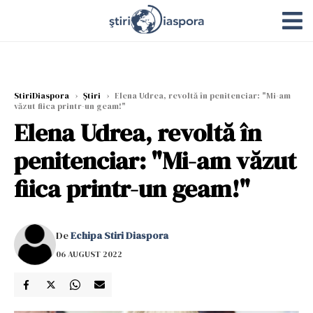
StiriDiaspora
›
Știri
›
Elena Udrea, revoltă în penitenciar: "Mi-am
văzut fiica printr-un geam!"
Elena Udrea, revoltă în
penitenciar: "Mi-am văzut
fiica printr-un geam!"
De
Echipa Stiri Diaspora
06 AUGUST 2022