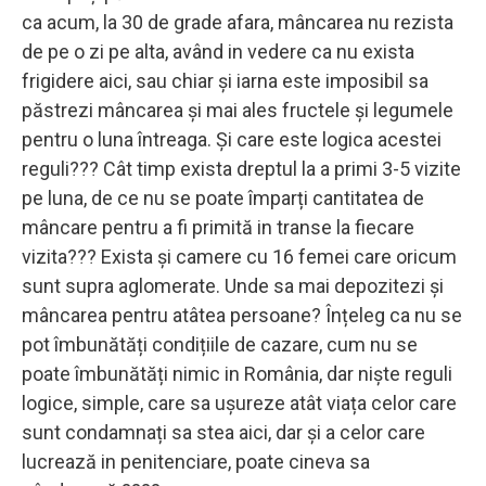
ca acum, la 30 de grade afara, mâncarea nu rezista
de pe o zi pe alta, având in vedere ca nu exista
frigidere aici, sau chiar și iarna este imposibil sa
păstrezi mâncarea și mai ales fructele și legumele
pentru o luna întreaga. Și care este logica acestei
reguli??? Cât timp exista dreptul la a primi 3-5 vizite
pe luna, de ce nu se poate împarți cantitatea de
mâncare pentru a fi primită in transe la fiecare
vizita??? Exista și camere cu 16 femei care oricum
sunt supra aglomerate. Unde sa mai depozitezi și
mâncarea pentru atâtea persoane? Înțeleg ca nu se
pot îmbunătăți condițiile de cazare, cum nu se
poate îmbunătăți nimic in România, dar niște reguli
logice, simple, care sa ușureze atât viața celor care
sunt condamnați sa stea aici, dar și a celor care
lucrează in penitenciare, poate cineva sa