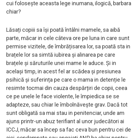
cui folosește aceasta lege inumana, ilogică, barbara
chiar?
Lăsați copiii sa își poată întâlni mamele, sa aibă
parte, măcar in cele câteva ore pe luna in care sunt
permise vizitele, de îmbrățisarea lor, sa poată sta in
brațele lor sa simtă iubirea și alinarea pe care
brațele și săruturile unei mame le aduce. Și in
același timp, in acest fel ar scădea și presiunea
psihică și suferința pe care o mama in detenție le
resimte tocmai din cauza despărțiri de copii, ceea
ce pe unele le face violente, le împiedica se se
adapteze, sau chiar le îmbolnăvește grav. Dacă tot
sunt obligată sa mai stau in penitenciar, unde am
ajuns printr-un abuz terifiant al unor judecători ai
ICCJ, măcar sa încep sa fac ceva bun pentru cei de
aici, condamnate sau angajați ANP, ba chiar pentru