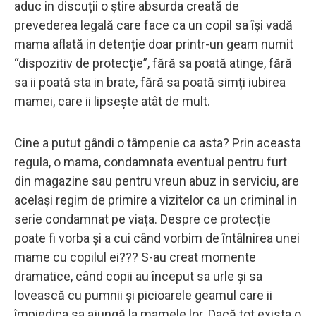
aduc in discuții o știre absurda creată de
prevederea legală care face ca un copil sa își vadă
mama aflată in detenție doar printr-un geam numit
“dispozitiv de protecție”, fără sa poată atinge, fără
sa ii poată sta in brate, fără sa poată simți iubirea
mamei, care ii lipsește atât de mult.
Cine a putut gândi o tâmpenie ca asta? Prin aceasta
regula, o mama, condamnata eventual pentru furt
din magazine sau pentru vreun abuz in serviciu, are
același regim de primire a vizitelor ca un criminal in
serie condamnat pe viața. Despre ce protecție
poate fi vorba și a cui când vorbim de întâlnirea unei
mame cu copilul ei??? S-au creat momente
dramatice, când copii au început sa urle și sa
lovească cu pumnii și picioarele geamul care ii
împiedica sa ajungă la mamele lor. Dacă tot exista o