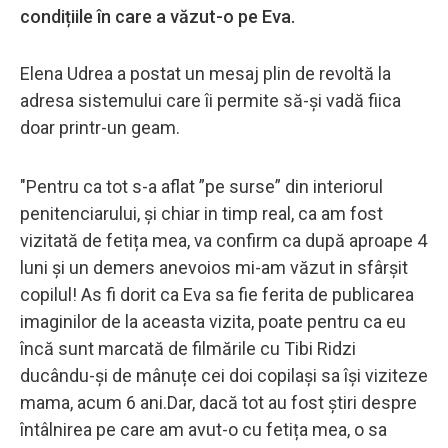
condițiile în care a văzut-o pe Eva.
Elena Udrea a postat un mesaj plin de revoltă la
adresa sistemului care îi permite să-și vadă fiica
doar printr-un geam.
"Pentru ca tot s-a aflat ”pe surse” din interiorul
penitenciarului, și chiar in timp real, ca am fost
vizitată de fetița mea, va confirm ca după aproape 4
luni și un demers anevoios mi-am văzut in sfârșit
copilul! As fi dorit ca Eva sa fie ferita de publicarea
imaginilor de la aceasta vizita, poate pentru ca eu
încă sunt marcată de filmările cu Tibi Ridzi
ducându-și de mânuțe cei doi copilași sa își viziteze
mama, acum 6 ani.Dar, dacă tot au fost știri despre
întâlnirea pe care am avut-o cu fetița mea, o sa