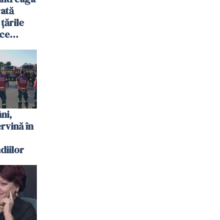
ată
 țările
 ce
te
 plouat
ni,
ervină în
diilor