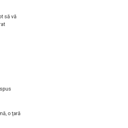
ot să vă
rat
i spus
nă, o ţară