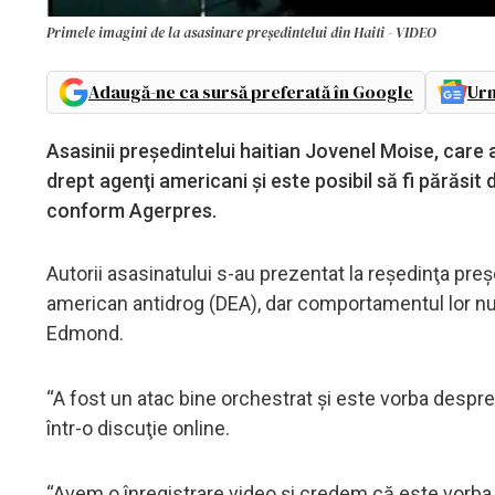
Primele imagini de la asasinare președintelui din Haiti - VIDEO
Adaugă-ne ca sursă preferată în Google
Urm
Asasinii preşedintelui haitian Jovenel Moise, care 
drept agenţi americani şi este posibil să fi părăsit
conform Agerpres.
Autorii asasinatului s-au prezentat la reşedinţa pr
american antidrog (DEA), dar comportamentul lor n
Edmond.
“A fost un atac bine orchestrat şi este vorba despre
într-o discuţie online.
“Avem o înregistrare video şi credem că este vorba 