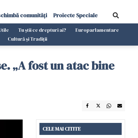
schimbă comunități
Proiecte Speciale
Utile
Tu știi ce drepturi ai?
Europarlamentare
Cultură și Tradiții
se. „A fost un atac bine
CELE MAI CITITE