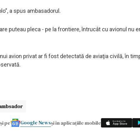
olo”, a spus ambasadorul.
re puteau pleca - pe la frontiere, întrucât cu avionul nu e
i avion privat ar fi fost detectată de aviaţia civilă, în tim
bservată.
ambsador
Google News
și pe
și în aplicațiile mobile