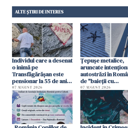
ALTE ȘTIRI DE INTERES
Individul care a desenat
Țepușe metalice,
o inimă pe
aruncate intențion
Transfăgărășan este
autostrăzi în Româ
pensionar la 55 de ani.
de "baieții cu
Poliția l-a identificat
platforme": "Mi-au
07 AUGUST 2026
07 AUGUST 2026
cerut 1200 lei să m
tracteze"
„România Copiilor de
Incident în Crimee