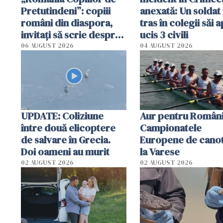
Pretutindeni”: copiii
anexată: Un soldat 
români din diaspora,
tras în colegii săi a
invitați să scrie despre
ucis 3 civili
România într-un volum
06 AUGUST 2026
04 AUGUST 2026
special
UPDATE: Coliziune
Aur pentru Români
între două elicoptere
Campionatele
de salvare în Grecia.
Europene de canot
Doi oameni au murit
la Varese
02 AUGUST 2026
02 AUGUST 2026