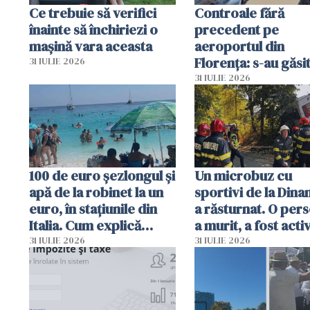
Ce trebuie să verifici
Controale fără
înainte să închiriezi o
precedent pe
mașină vara aceasta
aeroportul din
Florența: s-au găsi
31 IULIE 2026
capete de aligator 
31 IULIE 2026
sumă imensă de ba
100 de euro șezlongul și
Un microbuz cu
apă de la robinet la un
sportivi de la Dina
euro, în stațiunile din
a răsturnat. O per
Italia. Cum explică
a murit, a fost acti
autoritățile
planul roșu de
31 IULIE 2026
31 IULIE 2026
intervenție