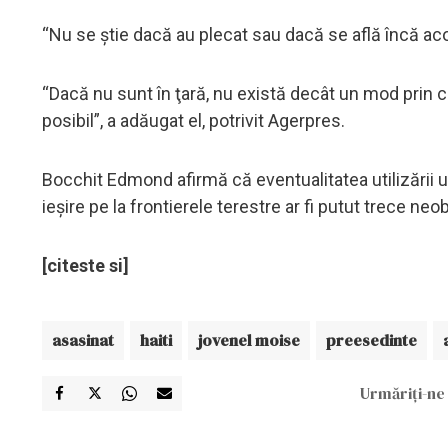
“Nu se ştie dacă au plecat sau dacă se află încă ac
“Dacă nu sunt în ţară, nu există decât un mod prin ca
posibil”, a adăugat el, potrivit Agerpres.
Bocchit Edmond afirmă că eventualitatea utilizării unu
ieşire pe la frontierele terestre ar fi putut trece neo
[citeste si]
asasinat
haiti
jovenel moise
preesedinte
Urmăriți-ne 