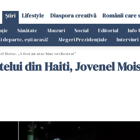
Știri
Lifestyle
Diaspora creativă
Românii care 
ație
Sănătate
Abuzuri
Social
Editorial
Info-
ti departe, ești acasă!
Alegeri Prezidențiale
Interviuri
nel Moise. „A fost un atac bine orchestrat”
telui din Haiti, Jovenel Moi