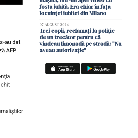
mașină, într-un apel video cu
fosta iubită. Era chiar în fața
locuinței iubitei din Milano
07 AUGUST 2026
Trei copii, reclamați la poliție
de un trecător pentru că
 s-au dat
vindeau limonadă pe stradă: "Nu
aveau autorizație"
ză AFP,
enţia
chit
naliştilor