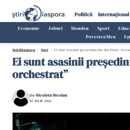
Politică
Internațional
Economie
Joburi
Monden
Sport
Educ
Povestea Mea
Eș
StiriDiaspora
›
Știri
›
Ei sunt asasinii președintelui din Haiti, Jove
Ei sunt asasinii președin
orchestrat”
De
Nicoleta Nicolau
07 IULIE 2021