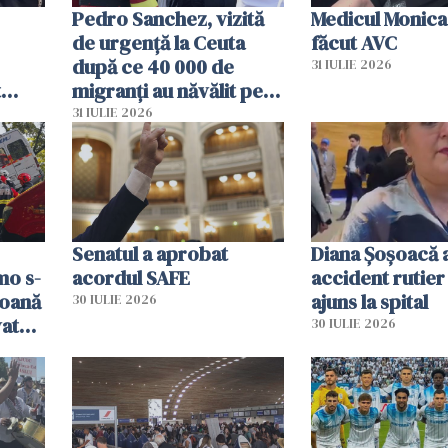
Pedro Sanchez, vizită
Medicul Monica
de urgență la Ceuta
făcut AVC
după ce 40 000 de
31 IULIE 2026
t
migranți au năvălit pe
și o
teritoriul spaniol: „Vom
31 IULIE 2026
ni
mobiliza toate
resursele"
Senatul a aprobat
Diana Șoșoacă a
mo s-
acordul SAFE
accident rutier 
soană
ajuns la spital
30 IULIE 2026
vat
30 IULIE 2026