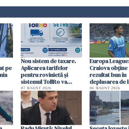
Nou sistem de taxare.
Europa League:
at pe
Aplicarea tarifelor
Craiova obține
nia
pentru rovinietă şi
rezultat bun în
sistemul TollRo va
deplasarea de 
începe la 1 octombrie
07 AUGUST 2026
06 AUGUST 2026
ă
a
Radu Miruţă: Nivelul
Seceta lovește 