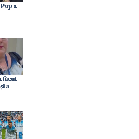
 Pop a
 făcut
și a