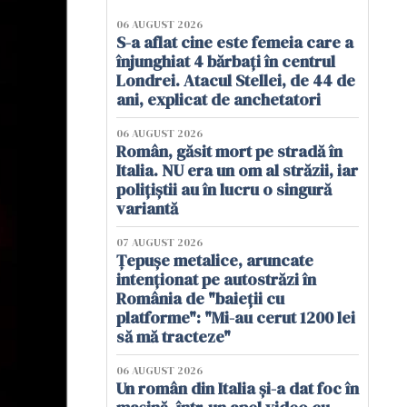
06 AUGUST 2026
S-a aflat cine este femeia care a
înjunghiat 4 bărbați în centrul
Londrei. Atacul Stellei, de 44 de
ani, explicat de anchetatori
06 AUGUST 2026
Român, găsit mort pe stradă în
Italia. NU era un om al străzii, iar
polițiștii au în lucru o singură
variantă
07 AUGUST 2026
Țepușe metalice, aruncate
intenționat pe autostrăzi în
România de "baieții cu
platforme": "Mi-au cerut 1200 lei
să mă tracteze"
06 AUGUST 2026
Un român din Italia și-a dat foc în