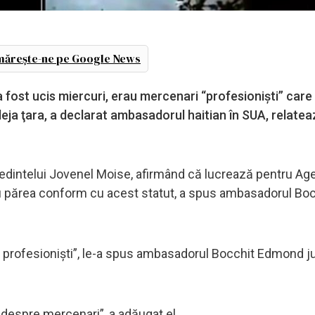
ărește-ne pe Google News
a fost ucis miercuri, erau mercenari “profesionişti” care
 deja ţara, a declarat ambasadorul haitian în SUA, relatea
eşedintelui Jovenel Moise, afirmând că lucrează pentru Ag
u părea conform cu acest statut, a spus ambasadorul Boc
 profesionişti”, le-a spus ambasadorul Bocchit Edmond jur
despre mercenari”, a adăugat el.