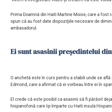
Prima Doamnă din Haiti Martine Moise, care a fost răn
spun că au fost date dispoziţiile necesare de diminea
ambasadorul.
Ei sunt asasinii președintelui din
O anchetă este în curs pentru a stabili unde se află a
Edmond, care a afirmat că ei vorbeau între ei în span
El crede că este posibil ca asasinii să fi părăsit de
hispanofonă care îşi împarte cu Haiti insula Hispani