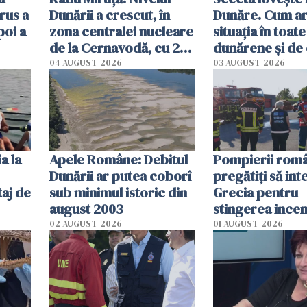
rus a
Dunării a crescut, în
Dunăre. Cum ar
poi a
zona centralei nucleare
situația în toate
de la Cernavodă, cu 2
dunărene și de
cm faţă de ziua trecută
România resim
04 AUGUST 2026
03 AUGUST 2026
efectele, deși a
în iulie
a la
Apele Române: Debitul
Pompierii româ
Dunării ar putea coborî
pregătiţi să int
aj de
sub minimul istoric din
Grecia pentru
august 2003
stingerea incen
02 AUGUST 2026
01 AUGUST 2026