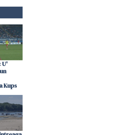
 U'
 un
la Kups
întreaga