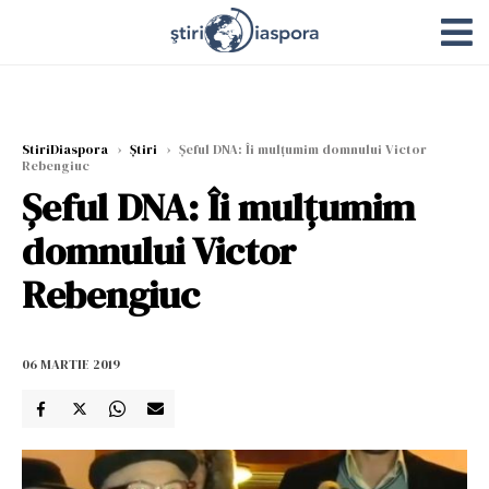
StiriDiaspora
›
Știri
›
Șeful DNA: Îi mulțumim domnului Victor
Rebengiuc
Șeful DNA: Îi mulțumim
domnului Victor
Rebengiuc
06 MARTIE 2019