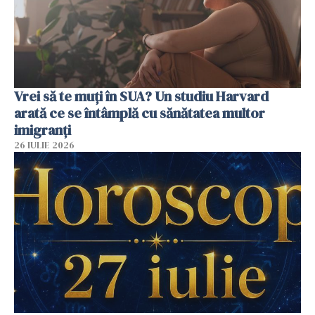
Vrei să te muți în SUA? Un studiu Harvard
arată ce se întâmplă cu sănătatea multor
imigranți
26 IULIE 2026