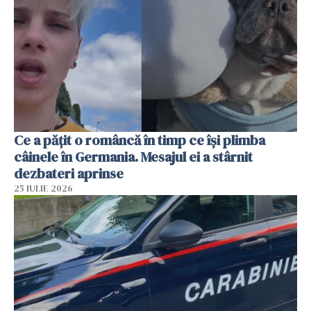
Ce a pățit o româncă în timp ce își plimba
câinele în Germania. Mesajul ei a stârnit
dezbateri aprinse
25 IULIE 2026