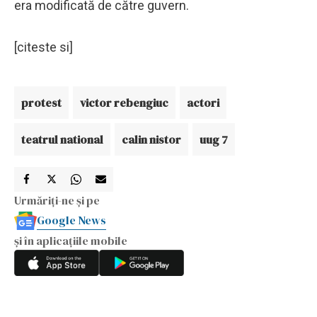
era modificată de către guvern.
[citeste si]
protest
victor rebengiuc
actori
teatrul national
calin nistor
uug 7
Urmăriți-ne și pe
Google News
și în aplicațiile mobile