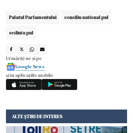
Palatul Parlamentului
consiliu national pnl
sedinta pnl
Urmăriți-ne și pe
Google News
și în aplicațiile mobile
ALTE ȘTIRI DE INTERES