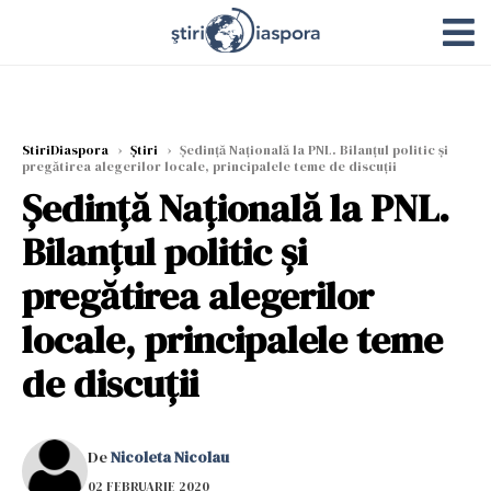
StiriDiaspora
›
Știri
›
Ședință Națională la PNL. Bilanțul politic și
pregătirea alegerilor locale, principalele teme de discuții
Ședință Națională la PNL.
Bilanțul politic și
pregătirea alegerilor
locale, principalele teme
de discuții
De
Nicoleta Nicolau
02 FEBRUARIE 2020