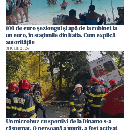
100 de euro șezlongul și apă de la robinet la
un euro, în stațiunile din Italia. Cum explică
autoritățile
31 IULIE 2026
Un microbuz cu sportivi de la Dinamo s-a
răsturnat. O persoană a murit, a fost activat