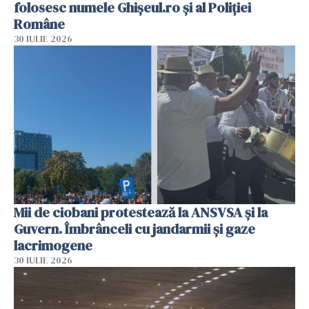
folosesc numele Ghișeul.ro și al Poliției
Române
30 IULIE 2026
Mii de ciobani protestează la ANSVSA și la
Guvern. Îmbrânceli cu jandarmii și gaze
lacrimogene
30 IULIE 2026