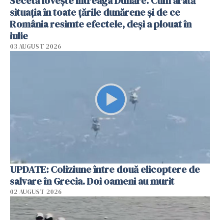
Seceta lovește întreaga Dunăre. Cum arată
situația în toate țările dunărene și de ce
România resimte efectele, deși a plouat în
iulie
03 AUGUST 2026
UPDATE: Coliziune între două elicoptere de
salvare în Grecia. Doi oameni au murit
02 AUGUST 2026