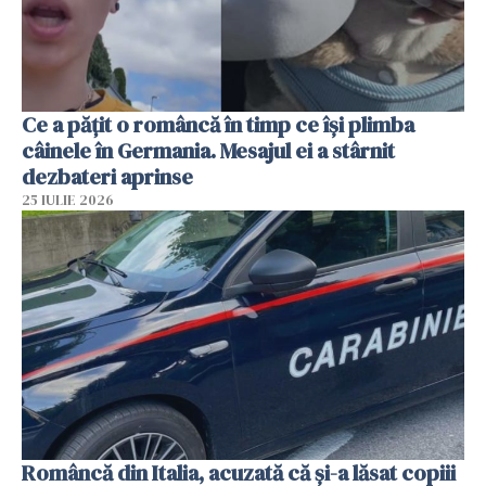
Ce a pățit o româncă în timp ce își plimba
câinele în Germania. Mesajul ei a stârnit
dezbateri aprinse
25 IULIE 2026
Româncă din Italia, acuzată că și-a lăsat copiii