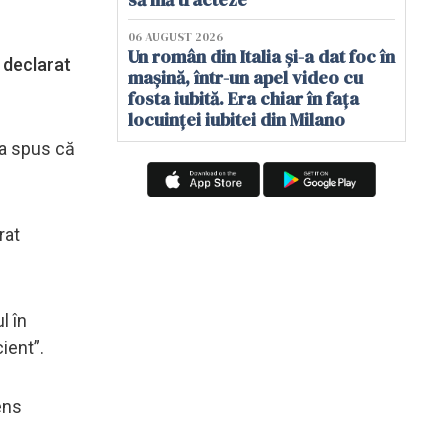
06 AUGUST 2026
Un român din Italia și-a dat foc în
 declarat
mașină, într-un apel video cu
fosta iubită. Era chiar în fața
locuinței iubitei din Milano
 a spus că
rat
l în
cient”.
sens