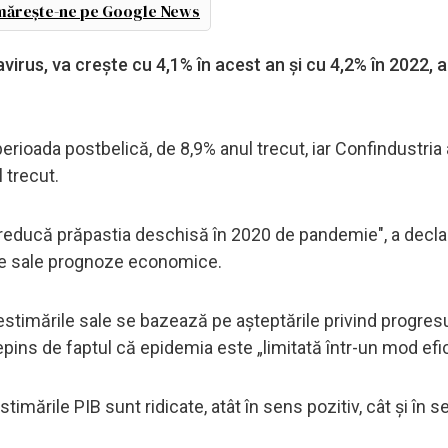
ărește-ne pe Google News
irus, va crește cu 4,1% în acest an și cu 4,2% în 2022, a
perioada postbelică, de 8,9% anul trecut, iar Confindustria
 trecut.
ă reducă prăpastia deschisă în 2020 de pandemie", a decla
ele sale prognoze economice.
ă estimările sale se bazează pe așteptările privind progresu
au depins de faptul că epidemia este „limitată într-un mod efi
timările PIB sunt ridicate, atât în ​​sens pozitiv, cât și în 