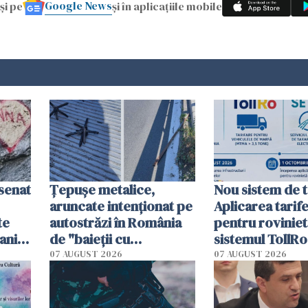
Google News
și pe
și în aplicațiile mobile
esenat
Țepușe metalice,
Nou sistem de t
aruncate intenționat pe
Aplicarea tarif
te
autostrăzi în România
pentru roviniet
ani.
de "baieții cu
sistemul TollRo
at
platforme": "Mi-au
începe la 1 oct
07 AUGUST 2026
07 AUGUST 2026
cerut 1200 lei să mă
tracteze"