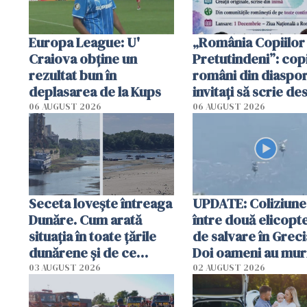
Europa League: U'
„România Copiilor
Craiova obține un
Pretutindeni”: copi
rezultat bun în
români din diaspor
deplasarea de la Kups
invitați să scrie de
România într-un v
06 AUGUST 2026
06 AUGUST 2026
special
Seceta lovește întreaga
UPDATE: Coliziune
Dunăre. Cum arată
între două elicopt
situația în toate țările
de salvare în Greci
dunărene și de ce
Doi oameni au mur
România resimte
03 AUGUST 2026
02 AUGUST 2026
efectele, deși a plouat
în iulie