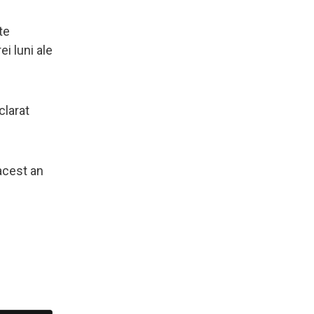
te
ei luni ale
clarat
acest an