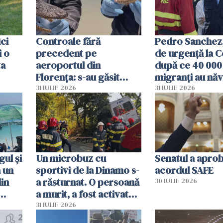
ici
Controale fără
Pedro Sanchez, 
i o
precedent pe
de urgență la C
ta
aeroportul din
după ce 40 000
Florența: s-au găsit
migranți au năv
capete de aligator și o
teritoriul spani
31 IULIE 2026
31 IULIE 2026
sumă imensă de bani
mobiliza toate
resursele"
ul și
Un microbuz cu
Senatul a apro
a un
sportivi de la Dinamo s-
acordul SAFE
din
a răsturnat. O persoană
30 IULIE 2026
a murit, a fost activat
planul roșu de
31 IULIE 2026
intervenție