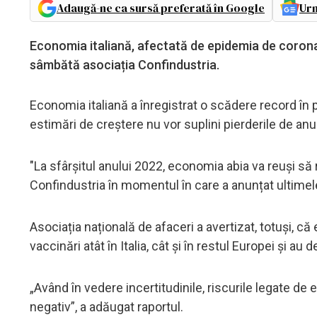
Adaugă-ne ca sursă preferată în Google
Urm
Economia italiană, afectată de epidemia de coronav
sâmbătă asociația Confindustria.
Economia italiană a înregistrat o scădere record în 
estimări de creștere nu vor suplini pierderile de anul
"La sfârșitul anului 2022, economia abia va reuși s
Confindustria în momentul în care a anunțat ultim
Asociația națională de afaceri a avertizat, totuși, c
vaccinări atât în ​​Italia, cât și în restul Europei și 
„Având în vedere incertitudinile, riscurile legate de es
negativ”, a adăugat raportul.