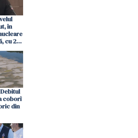
velul
t, în
nucleare
, cu 2
 trecută
Debitul
a coborî
oric din