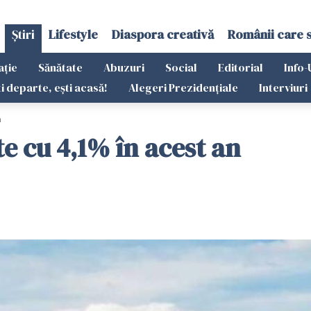
Știri
Lifestyle
Diaspora creativă
Românii care 
ație
Sănătate
Abuzuri
Social
Editorial
Info-
ti departe, ești acasă!
Alegeri Prezidențiale
Interviuri
n
te cu 4,1% în acest an