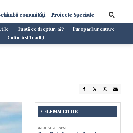
schimbă comunități
Proiecte Speciale
Utile
Tu știi ce drepturi ai?
Europarlamentare
Cultură și Tradiții
CELE MAI CITITE
06 AUGUST 2026