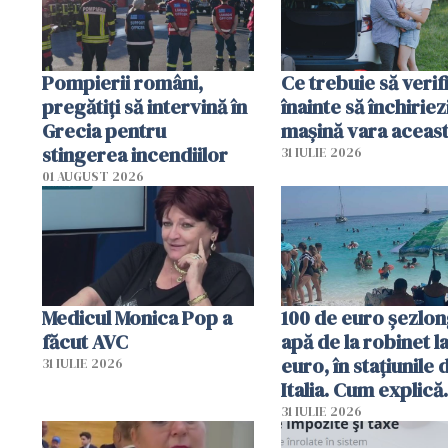
Pompierii români,
Ce trebuie să verif
pregătiţi să intervină în
înainte să închiriez
Grecia pentru
mașină vara aceas
stingerea incendiilor
31 IULIE 2026
01 AUGUST 2026
Medicul Monica Pop a
100 de euro șezlong
făcut AVC
apă de la robinet l
euro, în stațiunile 
31 IULIE 2026
Italia. Cum explică
autoritățile
31 IULIE 2026