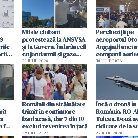
Mii de ciobani
Percheziții pe
MS
protestează la ANSVSA
aeroportul Oto
rile
și la Guvern. Îmbrânceli
Angajații unei 
rii
cu jandarmii și gaze
companii aerie
lacrimogene
parfumuri, ceas
30 IULIE 2026
30 IULIE 2026
ției
mâncarea desti
vânzării
Românii din străinătate
Încă o dronă în
rit
trimit în continuare
România. RO-A
za
bani acasă, dar 7 din 10
Tulcea. Două a
a fost
exclud revenirea în țară
ridicate de la s
29 IULIE 2026
27 IULIE 2026