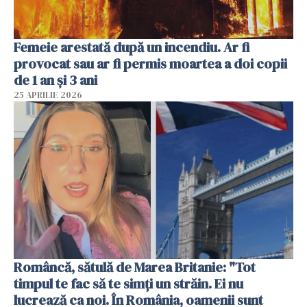
Femeie arestată după un incendiu. Ar fi
provocat sau ar fi permis moartea a doi copii
de 1 an și 3 ani
25 APRILIE 2026
Româncă, sătulă de Marea Britanie: "Tot
timpul te fac să te simți un străin. Ei nu
lucrează ca noi. În România, oamenii sunt