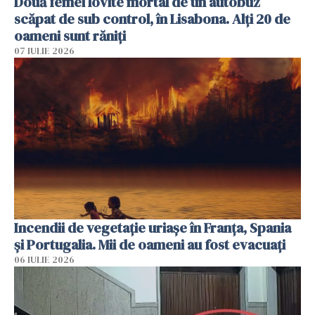
Două femei lovite mortal de un autobuz
scăpat de sub control, în Lisabona. Alți 20 de
oameni sunt răniți
07 IULIE 2026
Incendii de vegetație uriașe în Franța, Spania
și Portugalia. Mii de oameni au fost evacuați
06 IULIE 2026