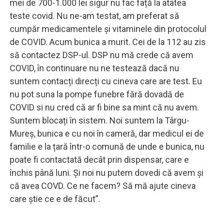
mei de 700-1.000 lei sigur nu fac față la atâtea
teste covid. Nu ne-am testat, am preferat să
cumpăr medicamentele şi vitaminele din protocolul
de COVID. Acum bunica a murit. Cei de la 112 au zis
să contactez DSP-ul. DSP nu mă crede că avem
COVID, în continuare nu ne testează dacă nu
suntem contacți direcți cu cineva care are test. Eu
nu pot suna la pompe funebre fără dovadă de
COVID si nu cred că ar fi bine sa mint că nu avem.
Suntem blocați în sistem. Noi suntem la Târgu-
Mureş, bunica e cu noi în cameră, dar medicul ei de
familie e la țară într-o comună de unde e bunica, nu
poate fi contactată decât prin dispensar, care e
închis până luni. Şi noi nu putem dovedi că avem şi
că avea COVD. Ce ne facem? Să mă ajute cineva
care ştie ce e de făcut”.