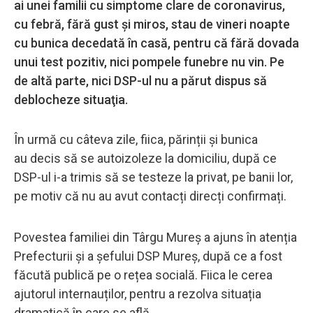
ai unei familii cu simptome clare de coronavirus,
cu febră, fără gust și miros, stau de vineri noapte
cu bunica decedată în casă, pentru că fără dovada
unui test pozitiv, nici pompele funebre nu vin. Pe
de altă parte, nici DSP-ul nu a părut dispus să
deblocheze situaţia.
În urmă cu câteva zile, fiica, părinții și bunica
au decis să se autoizoleze la domiciliu, după ce
DSP-ul i-a trimis să se testeze la privat, pe banii lor,
pe motiv că nu au avut contacți direcți confirmați.
Povestea familiei din Târgu Mureș a ajuns în atenția
Prefecturii și a șefului DSP Mureș, după ce a fost
făcută publică pe o rețea socială. Fiica le cerea
ajutorul internauților, pentru a rezolva situația
dramatică în care se află.