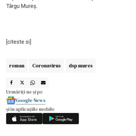
Târgu Mureş.
[citeste si]
roman
Coronavirus
dsp mures
Urmăriți-ne și pe
Google News
și în aplicațiile mobile