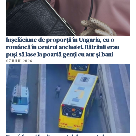
Înșelăciune de proporții în Ungaria, cu o
româncă în centrul anchetei. Bătrânii erau
puși să lase la poartă genți cu aur și bani
07 IULIE 2026