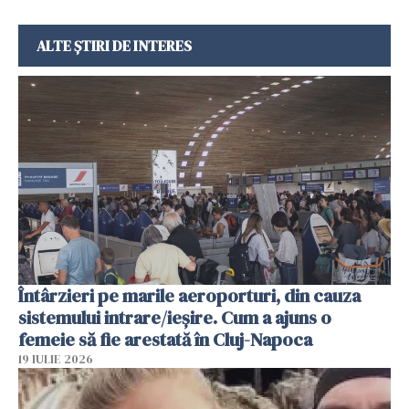
ALTE ȘTIRI DE INTERES
Întârzieri pe marile aeroporturi, din cauza
sistemului intrare/ieșire. Cum a ajuns o
femeie să fie arestată în Cluj-Napoca
19 IULIE 2026