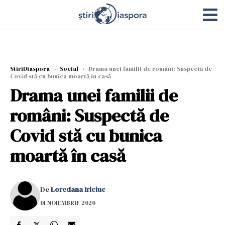
StiriDiaspora
›
Social
›
Drama unei familii de români: Suspectă de
Covid stă cu bunica moartă în casă
Drama unei familii de
români: Suspectă de
Covid stă cu bunica
moartă în casă
De
Loredana Iriciuc
01 NOIEMBRIE 2020