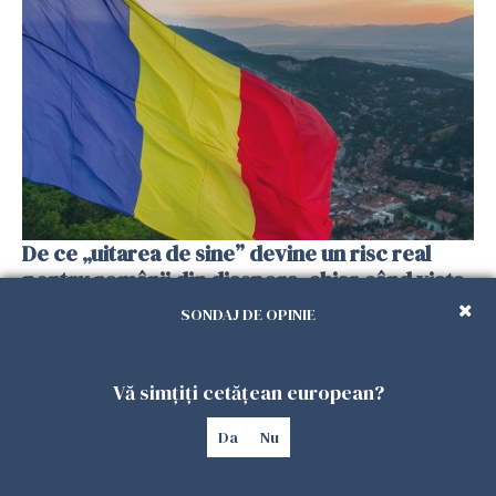
De ce „uitarea de sine” devine un risc real
pentru românii din diaspora, chiar când viața
pare aranjată pe hârtie?
SONDAJ DE OPINIE
18 FEBRUARIE 2026
Vă simțiți cetățean european?
Da
Nu