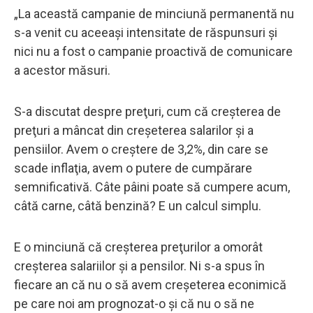
„La această campanie de minciună permanentă nu
s-a venit cu aceeaşi intensitate de răspunsuri şi
nici nu a fost o campanie proactivă de comunicare
a acestor măsuri.
S-a discutat despre preţuri, cum că creşterea de
preţuri a mâncat din creşeterea salarilor şi a
pensiilor. Avem o creştere de 3,2%, din care se
scade inflaţia, avem o putere de cumpărare
semnificativă. Câte pâini poate să cumpere acum,
câtă carne, câtă benzină? E un calcul simplu.
E o minciună că creşterea preţurilor a omorât
creşterea salariilor şi a pensilor. Ni s-a spus în
fiecare an că nu o să avem creşeterea econimică
pe care noi am prognozat-o şi că nu o să ne