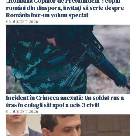
„România Copiilor de Pretutindeni”: copiii
români din diaspora, invitați să scrie despre
România într-un volum special
06 AUGUST 2026
Incident în Crimeea anexată: Un soldat rus a
tras în colegii săi apoi a ucis 3 civili
04 AUGUST 2026