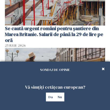
Se caută urgent români pentru șantiere din
Marea Britanie. Salarii de până la 29 de lire pe
oră
25 IULIE 2026
SONDAJ DE OPINIE
Vă simțiți cetățean european?
Da
Nu
Haos pe calea ferată în Italia! Timp de