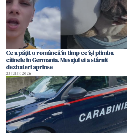
Ce a pățit o româncă în timp ce își plimba
câinele în Germania. Mesajul ei a stârnit
dezbateri aprinse
25 IULIE 2026