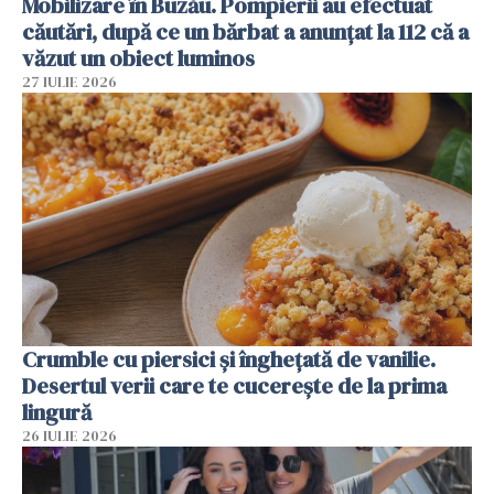
Mobilizare în Buzău. Pompierii au efectuat
căutări, după ce un bărbat a anunțat la 112 că a
văzut un obiect luminos
27 IULIE 2026
Crumble cu piersici și înghețată de vanilie.
Desertul verii care te cucerește de la prima
lingură
26 IULIE 2026