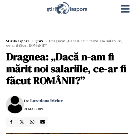
StiriDiaspora
›
Știri
›
Dragnea: „Dacă n-am fi mărit noi salariile,
ce-ar fi făcut ROMÂNII?”
Dragnea: „Dacă n-am fi
mărit noi salariile, ce-ar fi
făcut ROMÂNII?”
De
Loredana Iriciuc
21 MAI 2019