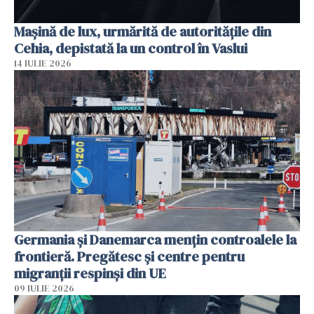
Mașină de lux, urmărită de autoritățile din
Cehia, depistată la un control în Vaslui
14 IULIE 2026
Germania și Danemarca mențin controalele la
frontieră. Pregătesc și centre pentru
migranții respinși din UE
09 IULIE 2026