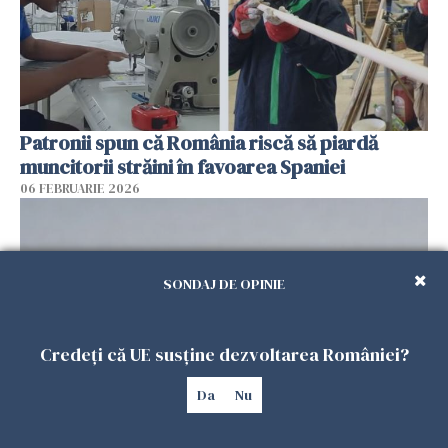
Patronii spun că România riscă să piardă
muncitorii străini în favoarea Spaniei
06 FEBRUARIE 2026
SONDAJ DE OPINIE
Credeți că UE susține dezvoltarea României?
Da
Nu
Muncitori români exploatați de clanul „Muti”