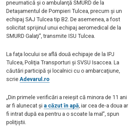
pneumatică şi o ambulanţă SMURD de la
Detaşamentul de Pompieri Tulcea, precum şi un
echipaj SAJ Tulcea tip B2. De asemenea, a fost
solicitat sprijinul unui echipaj aeromedical de la
SMURD Galaţi”, transmite ISU Tulcea.
La faţa locului se află două echipaje de la IPJ
Tulcea, Poliţia Transporturi şi SVSU Isaccea. La
căutări participă şi localnici cu o ambarcaţiune,
scrie
Adevarul.ro
„Din primele verificări a reieşit că minora de 11 ani
ar fi alunecat şi
a căzut în apă
, iar cea de-a doua ar
fi intrat după ea pentru a o scoate la mal”, spun
poliţiştii.