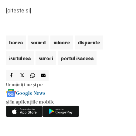
[citeste si]
barca
smurd
minore
disparute
isu tulcea
surori
portul isaccea
Urmăriți-ne și pe
Google News
și în aplicațiile mobile