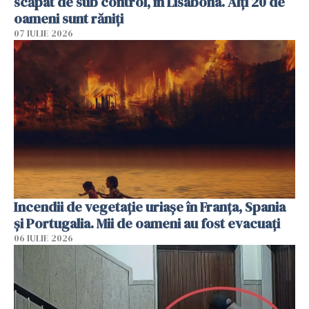
scăpat de sub control, în Lisabona. Alți 20 de
oameni sunt răniți
07 IULIE 2026
Incendii de vegetație uriașe în Franța, Spania
și Portugalia. Mii de oameni au fost evacuați
06 IULIE 2026