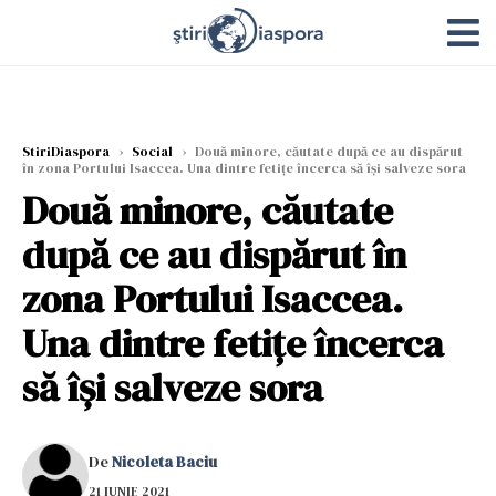
StiriDiaspora
›
Social
›
Două minore, căutate după ce au dispărut
în zona Portului Isaccea. Una dintre fetițe încerca să își salveze sora
Două minore, căutate
după ce au dispărut în
zona Portului Isaccea.
Una dintre fetițe încerca
să își salveze sora
De
Nicoleta Baciu
21 IUNIE 2021