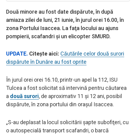
Două minore au fost date dispărute, în după
amiaza zilei de luni, 21 iunie, în jurul orei 16.00, în
zona Portului Isaccea. La faţa locului au ajuns
pompierii, scafandri şi un elicopter SMURD.
UPDATE.
Citeşte aici:
Căutările celor două surori
dispărute în Dunăre au fost oprite
În jurul orei orei 16.10, printr-un apel la 112, ISU
Tulcea a fost solicitat să intervină pentru căutarea
a
două surori
, de aproximativ 11 şi 12 ani, posibil
dispărute, în zona portului din oraşul Isaccea.
„S-au deplasat la locul solicitării şapte subofiţeri, cu
o autospecială transport scafandri, o barcă