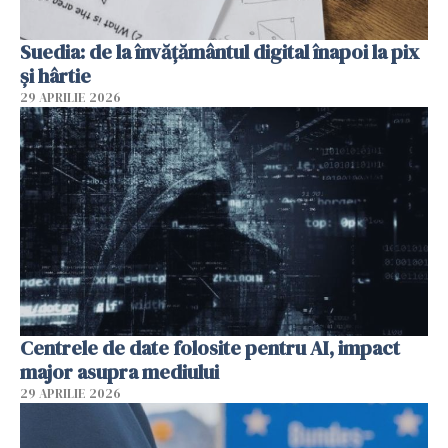
Suedia: de la învățământul digital înapoi la pix
și hârtie
29 APRILIE 2026
Centrele de date folosite pentru AI, impact
major asupra mediului
29 APRILIE 2026