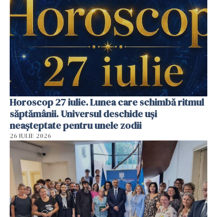
Horoscop 27 iulie. Lunea care schimbă ritmul
săptămânii. Universul deschide uși
neașteptate pentru unele zodii
26 IULIE 2026