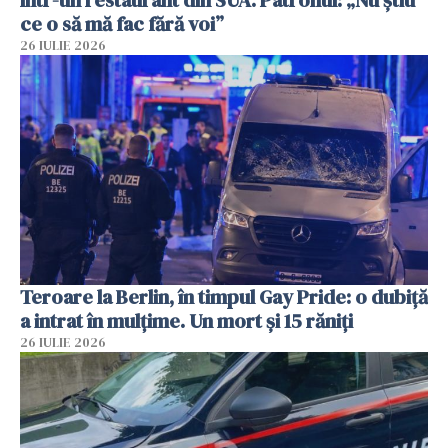
într-un restaurant din SUA. Patronul: „Nu știu
ce o să mă fac fără voi”
26 IULIE 2026
Teroare la Berlin, în timpul Gay Pride: o dubiță
a intrat în mulțime. Un mort și 15 răniți
26 IULIE 2026