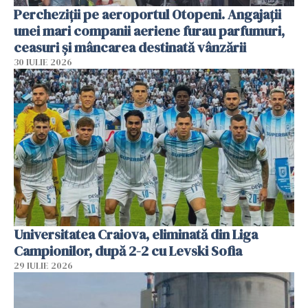
Percheziții pe aeroportul Otopeni. Angajații
unei mari companii aeriene furau parfumuri,
ceasuri și mâncarea destinată vânzării
30 IULIE 2026
Universitatea Craiova, eliminată din Liga
Campionilor, după 2-2 cu Levski Sofia
29 IULIE 2026