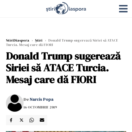
StiriDiaspora
›
Știri
›
Donald Trump sugerează Siriei să ATACE
Turcia. Mesaj care dă FIORI
Donald Trump sugerează
Siriei să ATACE Turcia.
Mesaj care dă FIORI
De
Narcis Popa
16 OCTOMBRIE 2019