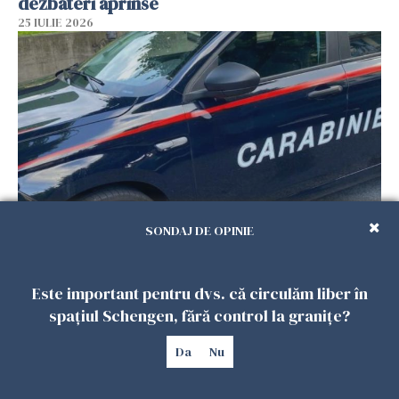
dezbateri aprinse
25 IULIE 2026
SONDAJ DE OPINIE
Româncă din Italia, acuzată că și-a lăsat copiii
singuri în casă pentru a merge la mall. Vecinii
au dat alarma
Este important pentru dvs. că circulăm liber în
25 IULIE 2026
spațiul Schengen, fără control la granițe?
Da
Nu