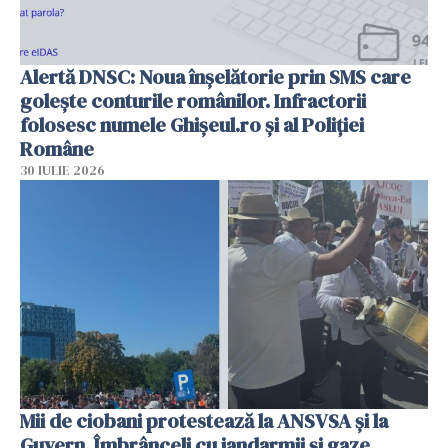
Alertă DNSC: Noua înșelătorie prin SMS care
golește conturile românilor. Infractorii
folosesc numele Ghișeul.ro și al Poliției
Române
30 IULIE 2026
Mii de ciobani protestează la ANSVSA și la
Guvern. Îmbrânceli cu jandarmii și gaze