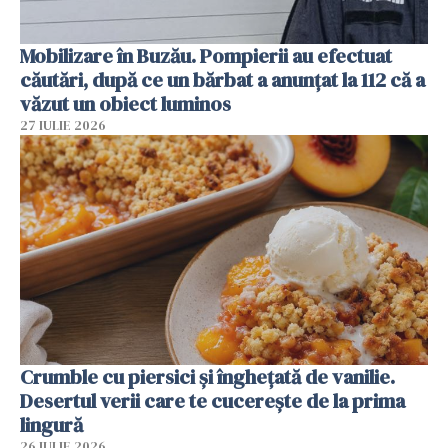
Mobilizare în Buzău. Pompierii au efectuat
căutări, după ce un bărbat a anunțat la 112 că a
văzut un obiect luminos
27 IULIE 2026
Crumble cu piersici și înghețată de vanilie.
Desertul verii care te cucerește de la prima
lingură
26 IULIE 2026