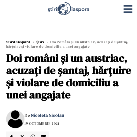
StiriDiaspora
›
Știri
›
Doi români și un austriac, acuzați de şantaj,
hărţuire și violare de domiciliu a unei angajate
Doi români și un austriac,
acuzați de şantaj, hărţuire
și violare de domiciliu a
unei angajate
De
Nicoleta Nicolau
19 OCTOMBRIE 2021