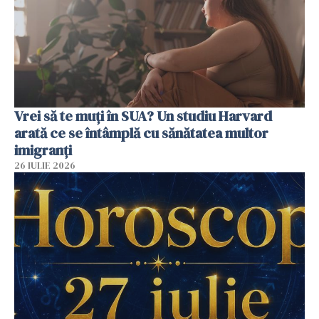
Vrei să te muți în SUA? Un studiu Harvard
arată ce se întâmplă cu sănătatea multor
imigranți
26 IULIE 2026