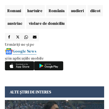
Romani
hartuire
România
audieri
diicot
austriac
violare de domiciliu
Urmăriți-ne și pe
Google News
și în aplicațiile mobile
ALTE ȘTIRI DE INTERES