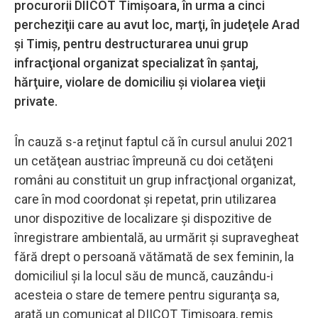
procurorii DIICOT Timişoara, în urma a cinci
percheziţii care au avut loc, marţi, în judeţele Arad
şi Timiş, pentru destructurarea unui grup
infracţional organizat specializat în şantaj,
hărţuire, violare de domiciliu şi violarea vieţii
private.
În cauză s-a reţinut faptul că în cursul anului 2021
un cetăţean austriac împreună cu doi cetăţeni
români au constituit un grup infracţional organizat,
care în mod coordonat şi repetat, prin utilizarea
unor dispozitive de localizare şi dispozitive de
înregistrare ambientală, au urmărit şi supravegheat
fără drept o persoană vătămată de sex feminin, la
domiciliul şi la locul său de muncă, cauzându-i
acesteia o stare de temere pentru siguranţa sa,
arată un comunicat al DIICOT Timişoara, remis