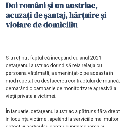
Doi români și un austriac,
acuzați de şantaj, hărţuire și
violare de domiciliu
S-a reţinut faptul că începând cu anul 2021,
cetăţeanul austriac dorind să reia relaţia cu
persoana vătămată, a ameninţat-o pe aceasta în
mod repetat cu desfacerea contractului de muncă,
demarând o campanie de monitorizare agresivă a
vieţii private a victimei.
În ianuarie, cetăţeanul austriac a pătruns fără drept
în locuinţa victimei, apelând la serviciile mai multor
detectivi particulari pentru supravegherea şi