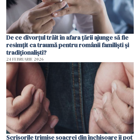
De ce divorțul trăit în afara țării ajunge să fie
resimțit ca traumă pentru românii familiști și
tradiționaliști?
24 FEBRUARIE 2026
Scrisorile trimise soacrei din închisoare îi pot