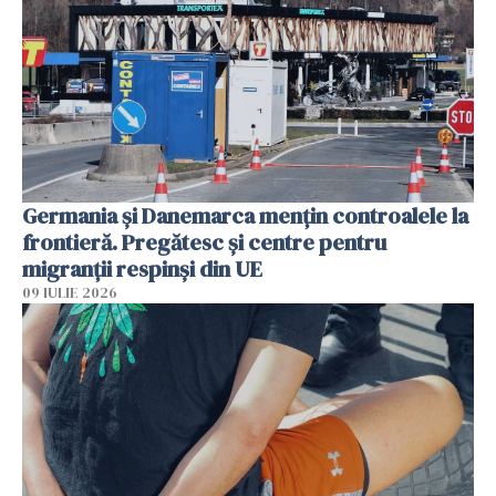
Germania și Danemarca mențin controalele la
frontieră. Pregătesc și centre pentru
migranții respinși din UE
09 IULIE 2026