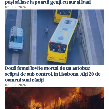
puși să lase la poartă genți cu aur și bani
07 IULIE 2026
Două femei lovite mortal de un autobuz
scăpat de sub control, în Lisabona. Alți 20 de
oameni sunt răniți
07 IULIE 2026