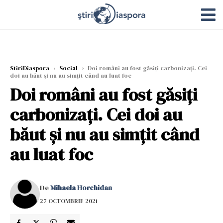
StiriDiaspora
›
Social
›
Doi români au fost găsiți carbonizați. Cei
doi au băut și nu au simțit când au luat foc
Doi români au fost găsiți
carbonizați. Cei doi au
băut și nu au simțit când
au luat foc
De
Mihaela Horchidan
27 OCTOMBRIE 2021