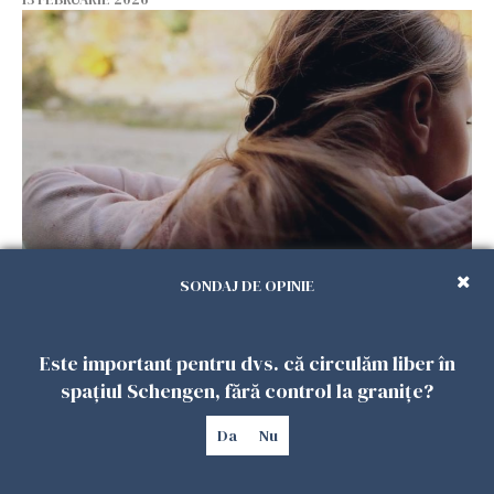
De ce dorul de casă rămâne atât de viu la
SONDAJ DE OPINIE
românii plecați în diaspora? Psiholog Radu
Leca, explicații pe înțelesul tuturor
13 FEBRUARIE 2026
Este important pentru dvs. că circulăm liber în
spațiul Schengen, fără control la granițe?
Da
Nu