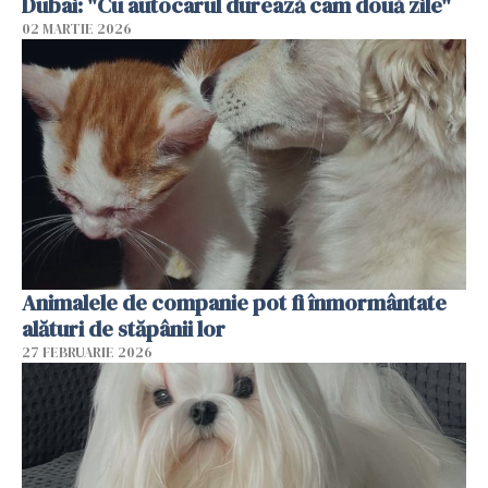
Dubai: "Cu autocarul durează cam două zile"
02 MARTIE 2026
Animalele de companie pot fi înmormântate
alături de stăpânii lor
27 FEBRUARIE 2026