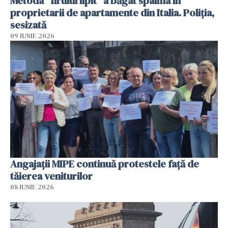
Metoda "firului lipit" a băgat spaima în
proprietarii de apartamente din Italia. Poliția,
sesizată
09 IUNIE 2026
Angajaţii MIPE continuă protestele faţă de
tăierea veniturilor
08 IUNIE 2026