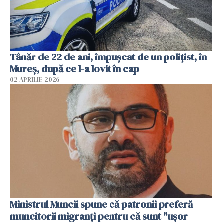
Tânăr de 22 de ani, împușcat de un polițist, în
Mureș, după ce l-a lovit în cap
02 APRILIE 2026
Ministrul Muncii spune că patronii preferă
muncitorii migranți pentru că sunt "uşor