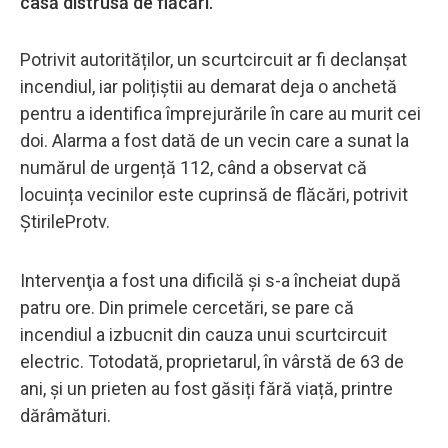
casă distrusă de flăcări.
Potrivit autorităților, un scurtcircuit ar fi declanșat
incendiul, iar polițiștii au demarat deja o anchetă
pentru a identifica împrejurările în care au murit cei
doi. Alarma a fost dată de un vecin care a sunat la
numărul de urgență 112, când a observat că
locuința vecinilor este cuprinsă de flăcări, potrivit
ȘtirileProtv.
Intervenţia a fost una dificilă și s-a încheiat după
patru ore. Din primele cercetări, se pare că
incendiul a izbucnit din cauza unui scurtcircuit
electric. Totodată, proprietarul, în vârstă de 63 de
ani, și un prieten au fost găsiți fără viață, printre
dărâmături.