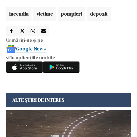
incendiu
victime
pompieri
depozit
Urmăriți-ne și pe
Google News
și în aplicațiile mobile
ALTE ȘTIRI DE INTERES