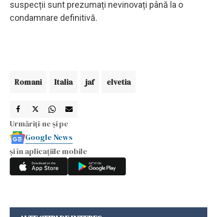
suspecții sunt prezumați nevinovați până la o
condamnare definitivă.
Romani
Italia
jaf
elvetia
Urmăriți-ne și pe
Google News
și în aplicațiile mobile