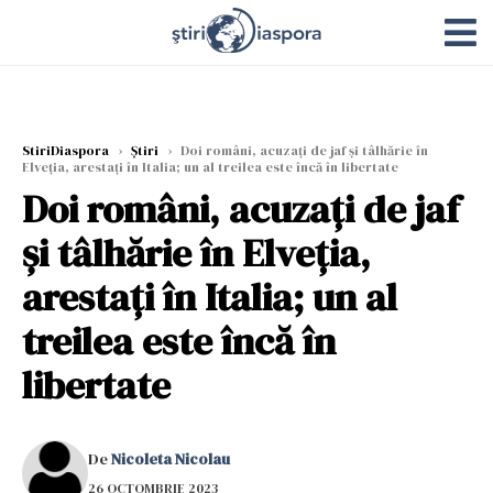
StiriDiaspora
›
Știri
›
Doi români, acuzați de jaf și tâlhărie în
Elveția, arestați în Italia; un al treilea este încă în libertate
Doi români, acuzați de jaf
și tâlhărie în Elveția,
arestați în Italia; un al
treilea este încă în
libertate
De
Nicoleta Nicolau
26 OCTOMBRIE 2023