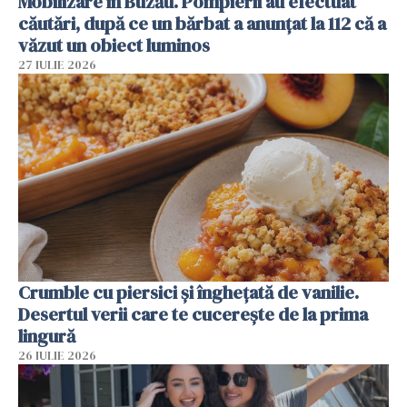
Mobilizare în Buzău. Pompierii au efectuat
căutări, după ce un bărbat a anunțat la 112 că a
văzut un obiect luminos
27 IULIE 2026
Crumble cu piersici și înghețată de vanilie.
Desertul verii care te cucerește de la prima
lingură
26 IULIE 2026