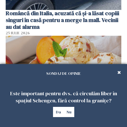
Româncă din Italia, acuzată că și-a lăsat copiii
singuri în casă pentru a merge la mall. Vecinii
au dat alarma
25 IULIE 2026
SONDAJ DE OPINIE
Este important pentru dvs. că circulăm liber în
spațiul Schengen, fără control la granițe?
Înghețata de casă cu nectarine care
cucerește vara. Rețeta fără aparat, gata din
Da
Nu
câteva ingrediente
25 IULIE 2026