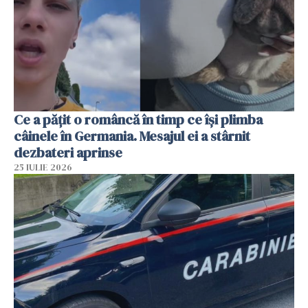
Ce a pățit o româncă în timp ce își plimba
câinele în Germania. Mesajul ei a stârnit
dezbateri aprinse
25 IULIE 2026