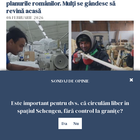
planurile românilor. Mulți se gândesc să
revină acasă
08 FEBRUARIE 2026
SONDAJ DE OPINIE
Patronii spun că România riscă să piardă
Este important pentru dvs. că circulăm liber în
muncitorii străini în favoarea Spaniei
spațiul Schengen, fără control la granițe?
06 FEBRUARIE 2026
Da
Nu