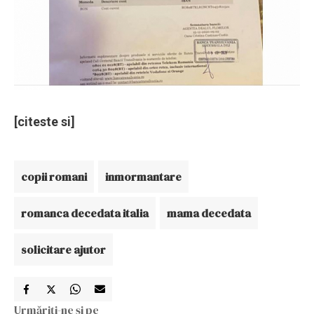
[citeste si]
copii romani
inmormantare
romanca decedata italia
mama decedata
solicitare ajutor
Urmăriți-ne și pe