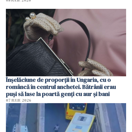
08 IULIE 2026
Înșelăciune de proporții în Ungaria, cu o
româncă în centrul anchetei. Bătrânii erau
puși să lase la poartă genți cu aur și bani
07 IULIE 2026