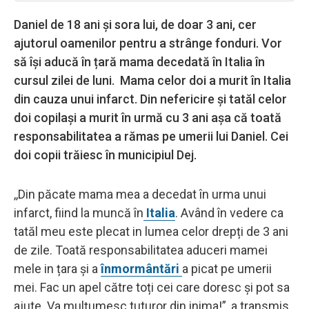
Daniel de 18 ani și sora lui, de doar 3 ani, cer
ajutorul oamenilor pentru a strânge fonduri. Vor
să își aducă în țară mama decedată în Italia în
cursul zilei de luni. Mama celor doi a murit în Italia
din cauza unui infarct. Din nefericire și tatăl celor
doi copilași a murit în urmă cu 3 ani așa că toată
responsabilitatea a rămas pe umerii lui Daniel. Cei
doi copii trăiesc în municipiul Dej.
,,Din păcate mama mea a decedat în urma unui
infarct, fiind la muncă în
Italia
. Având în vedere ca
tatăl meu este plecat in lumea celor drepți de 3 ani
de zile. Toată responsabilitatea aduceri mamei
mele in țara și a
înmormântări
a picat pe umerii
mei. Fac un apel către toți cei care doresc și pot sa
ajute. Va mulțumesc tuturor din inima!”, a transmis