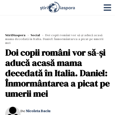
StiriDiaspora
›
Social
›
Doi copii români vor să-și aducă acasă
mama decedată în Italia. Daniel: Înmormântarea a picat pe umerii
mei
Doi copii români vor să-și
aducă acasă mama
decedată în Italia. Daniel:
Înmormântarea a picat pe
umerii mei
De
Nicoleta Baciu