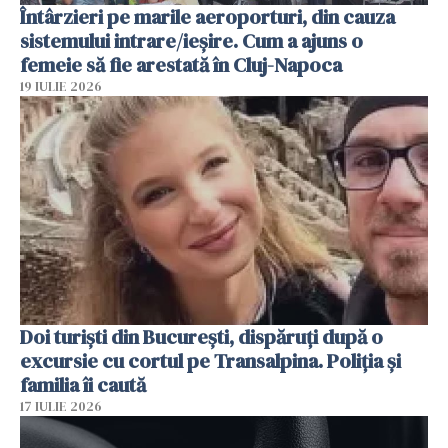
Întârzieri pe marile aeroporturi, din cauza
sistemului intrare/ieșire. Cum a ajuns o
femeie să fie arestată în Cluj-Napoca
19 IULIE 2026
Doi turiști din București, dispăruți după o
excursie cu cortul pe Transalpina. Poliția și
familia îi caută
17 IULIE 2026