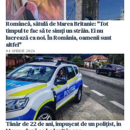
Româncă, sătulă de Marea Britanie: "Tot
timpul te fac să te simți un străin. Ei nu
lucrează ca noi. În România, oamenii sunt
altfel"
04 APRILIE 2026
Tânăr de 22 de ani, împușcat de un polițist, în