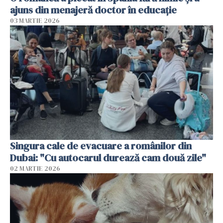
ajuns din menajeră doctor în educație
03 MARTIE 2026
Singura cale de evacuare a românilor din
Dubai: "Cu autocarul durează cam două zile"
02 MARTIE 2026