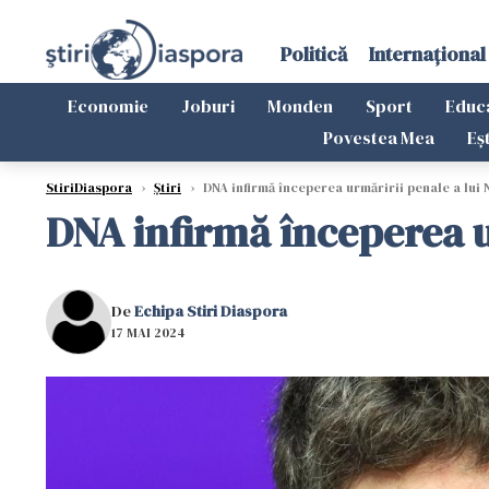
Politică
Internațional
Economie
Joburi
Monden
Sport
Educ
Povestea Mea
Eș
StiriDiaspora
›
Știri
›
DNA infirmă începerea urmăririi penale a lui
DNA infirmă începerea u
De
Echipa Stiri Diaspora
17 MAI 2024