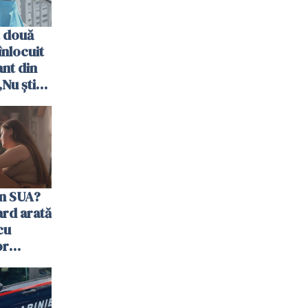
 două
nlocuit
ant din
„Nu știu
ără voi”
în SUA?
ard arată
cu
or