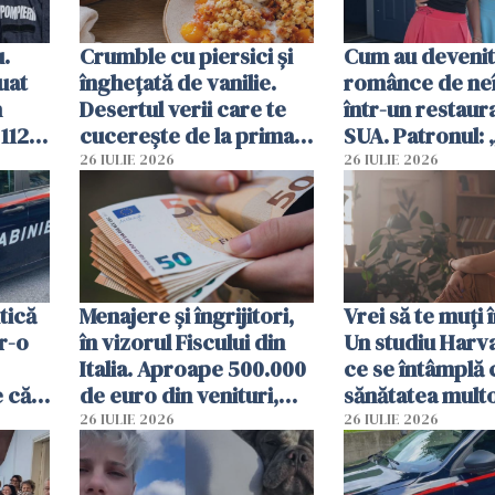
u.
Crumble cu piersici și
Cum au devenit
uat
înghețată de vanilie.
românce de neî
n
Desertul verii care te
într-un restaur
 112
cucerește de la prima
SUA. Patronul: 
ct
lingură
ce o să mă fac f
26 IULIE 2026
26 IULIE 2026
tică
Menajere și îngrijitori,
Vrei să te muți 
tr-o
în vizorul Fiscului din
Un studiu Harv
Italia. Aproape 500.000
ce se întâmplă 
e că
de euro din venituri,
sănătatea mult
țit
ascunși de autorități
imigranți
26 IULIE 2026
26 IULIE 2026