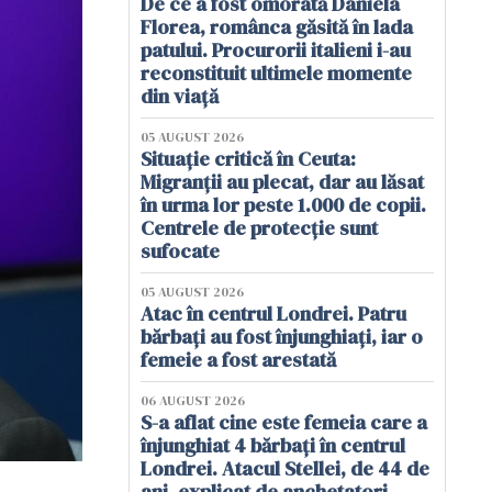
De ce a fost omorâtă Daniela
Florea, românca găsită în lada
patului. Procurorii italieni i-au
reconstituit ultimele momente
din viață
05 AUGUST 2026
Situație critică în Ceuta:
Migranții au plecat, dar au lăsat
în urma lor peste 1.000 de copii.
Centrele de protecție sunt
sufocate
05 AUGUST 2026
Atac în centrul Londrei. Patru
bărbați au fost înjunghiați, iar o
femeie a fost arestată
06 AUGUST 2026
S-a aflat cine este femeia care a
înjunghiat 4 bărbați în centrul
Londrei. Atacul Stellei, de 44 de
ani, explicat de anchetatori