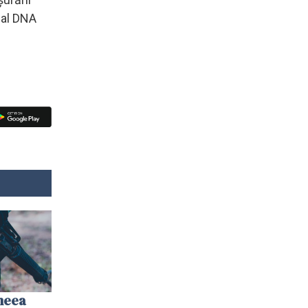
ă al DNA
imeea