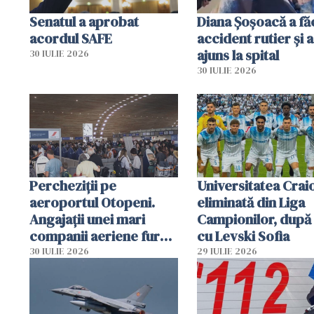
Senatul a aprobat
Diana Șoșoacă a fă
acordul SAFE
accident rutier și a
ajuns la spital
30 IULIE 2026
30 IULIE 2026
Percheziții pe
Universitatea Crai
aeroportul Otopeni.
eliminată din Liga
Angajații unei mari
Campionilor, după
companii aeriene furau
cu Levski Sofia
parfumuri, ceasuri și
30 IULIE 2026
29 IULIE 2026
mâncarea destinată
vânzării