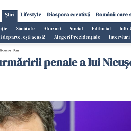
Știri
Lifestyle
Diaspora creativă
Românii care 
ație
Sănătate
Abuzuri
Social
Editorial
Info-
ti departe, ești acasă!
Alegeri Prezidențiale
Interviuri
 Nicuşor Dan
rmăririi penale a lui Nicu