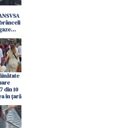
 ANSVSA
mbrânceli
 gaze
ăinătate
nuare
7 din 10
a în țară