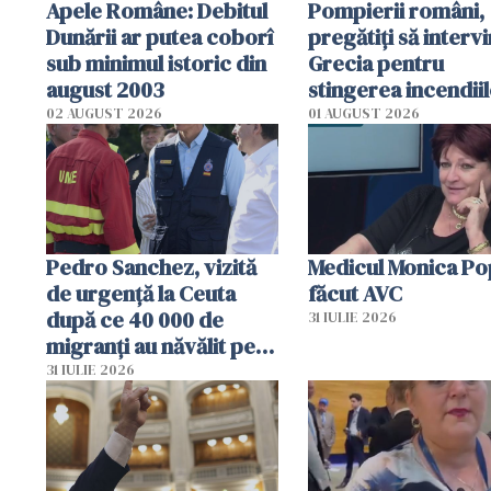
Apele Române: Debitul
Pompierii români,
Dunării ar putea coborî
pregătiţi să intervi
sub minimul istoric din
Grecia pentru
august 2003
stingerea incendii
02 AUGUST 2026
01 AUGUST 2026
Pedro Sanchez, vizită
Medicul Monica Po
de urgență la Ceuta
făcut AVC
după ce 40 000 de
31 IULIE 2026
migranți au năvălit pe
teritoriul spaniol: „Vom
31 IULIE 2026
mobiliza toate
resursele"