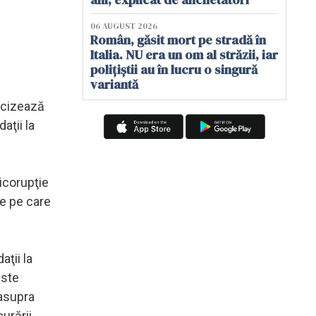
06 AUGUST 2026
Român, găsit mort pe stradă în
Italia. NU era un om al străzii, iar
polițiștii au în lucru o singură
variantă
recizează
aţii la
icorupţie
re pe care
aţii la
este
 asupra
urării