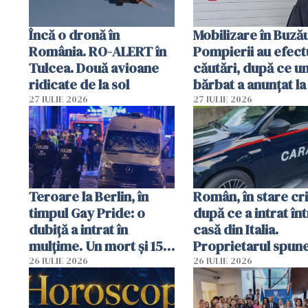
Încă o dronă în
Mobilizare în Buză
România. RO-ALERT în
Pompierii au efect
Tulcea. Două avioane
căutări, după ce u
ridicate de la sol
bărbat a anunțat la
că a văzut un obie
27 IULIE 2026
27 IULIE 2026
luminos
Teroare la Berlin, în
Român, în stare cri
timpul Gay Pride: o
după ce a intrat în
dubiță a intrat în
casă din Italia.
mulțime. Un mort și 15
Proprietarul spun
răniți
s-a apărat cu un cu
26 IULIE 2026
26 IULIE 2026