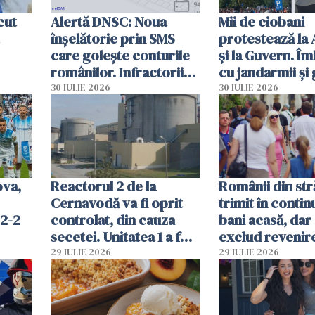
cut
Alertă DNSC: Noua
Mii de ciobani
înșelătorie prin SMS
protestează la
care golește conturile
și la Guvern. Î
românilor. Infractorii
cu jandarmii și
folosesc numele
lacrimogene
30 IULIE 2026
30 IULIE 2026
Ghișeul.ro și al Poliției
Române
ova,
Reactorul 2 de la
Românii din str
Cernavodă va fi oprit
trimit în conti
 2-2
controlat, din cauza
bani acasă, dar 
secetei. Unitatea 1 a fost
exclud revenire
deja oprită
29 IULIE 2026
29 IULIE 2026