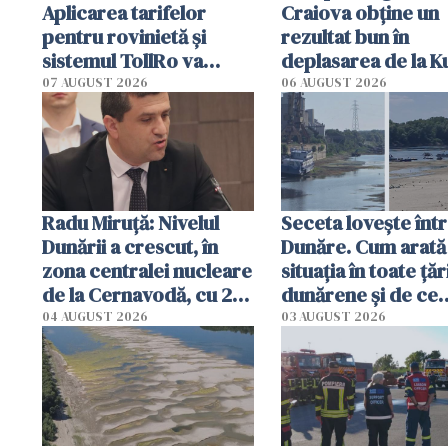
Aplicarea tarifelor
Craiova obține un
pentru rovinietă şi
rezultat bun în
sistemul TollRo va
deplasarea de la K
începe la 1 octombrie
07 AUGUST 2026
06 AUGUST 2026
Radu Miruţă: Nivelul
Seceta lovește înt
Dunării a crescut, în
Dunăre. Cum arată
zona centralei nucleare
situația în toate țăr
de la Cernavodă, cu 2
dunărene și de ce
cm faţă de ziua trecută
România resimte
04 AUGUST 2026
03 AUGUST 2026
efectele, deși a pl
în iulie