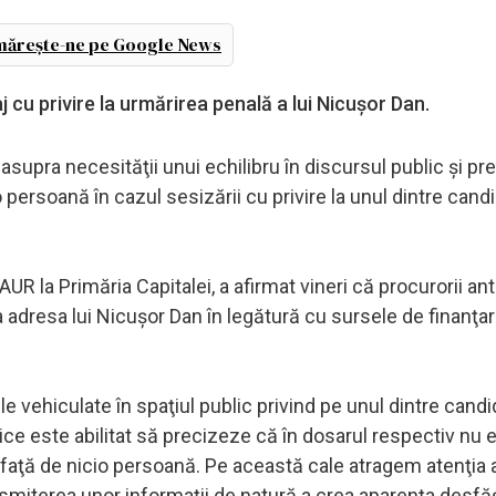
ărește-ne pe Google News
 cu privire la urmărirea penală a lui Nicușor Dan.
asupra necesităţii unui echilibru în discursul public şi p
persoană în cazul sesizării cu privire la unul dintre candid
R la Primăria Capitalei, a afirmat vineri că procurorii ant
a adresa lui Nicuşor Dan în legătură cu sursele de finanţa
le vehiculate în spaţiul public privind pe unul dintre candid
blice este abilitat să precizeze că în dosarul respectiv nu 
 faţă de nicio persoană. Pe această cale atragem atenţia
ansmiterea unor informaţii de natură a crea aparenţa desfăş