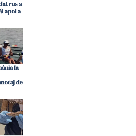
dat rus a
ăi apoi a
ânia la
notaj de