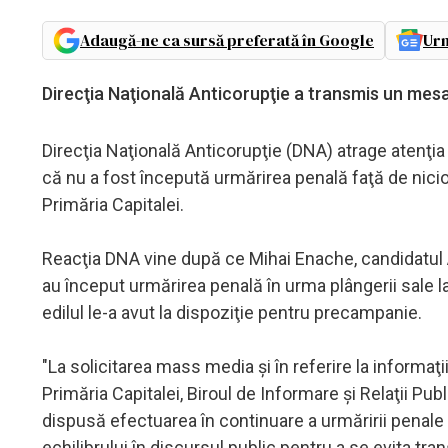
Adaugă-ne ca sursă preferată în Google
Urm
Direcţia Naţională Anticorupţie a transmis un mesaj
Direcţia Naţională Anticorupţie (DNA) atrage atenţia 
că nu a fost începută urmărirea penală faţă de nicio 
Primăria Capitalei.
Reacţia DNA vine după ce Mihai Enache, candidatul AU
au început urmărirea penală în urma plângerii sale l
edilul le-a avut la dispoziţie pentru precampanie.
"La solicitarea mass media şi în referire la informaţii
Primăria Capitalei, Biroul de Informare şi Relaţii Pu
dispusă efectuarea în continuare a urmăririi penale
echilibrului în discursul public pentru a se evita tr