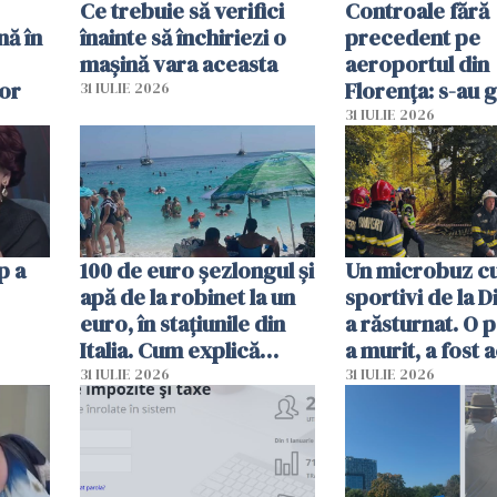
Ce trebuie să verifici
Controale fără
nă în
înainte să închiriezi o
precedent pe
mașină vara aceasta
aeroportul din
lor
Florența: s-au g
31 IULIE 2026
capete de aligat
31 IULIE 2026
sumă imensă de
p a
100 de euro șezlongul și
Un microbuz c
apă de la robinet la un
sportivi de la 
euro, în stațiunile din
a răsturnat. O 
Italia. Cum explică
a murit, a fost 
autoritățile
planul roșu de
31 IULIE 2026
31 IULIE 2026
intervenție