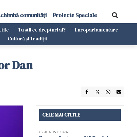
schimbă comunități
Proiecte Speciale
Utile
Tu știi ce drepturi ai?
Europarlamentare
Cultură și Tradiții
şor Dan
CELE MAI CITITE
05 AUGUST 2026