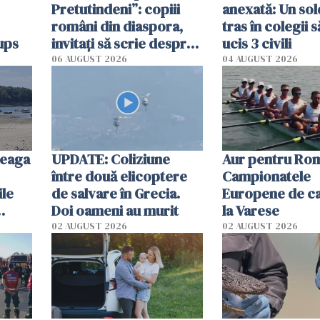
Pretutindeni”: copiii
anexată: Un sol
români din diaspora,
tras în colegii s
ups
invitați să scrie despre
ucis 3 civili
România într-un volum
06 AUGUST 2026
04 AUGUST 2026
special
reaga
UPDATE: Coliziune
Aur pentru Rom
între două elicoptere
Campionatele
ile
de salvare în Grecia.
Europene de ca
Doi oameni au murit
la Varese
02 AUGUST 2026
02 AUGUST 2026
ouat