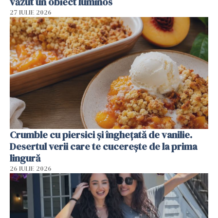
văzut un obiect luminos
27 IULIE 2026
Crumble cu piersici și înghețată de vanilie.
Desertul verii care te cucerește de la prima
lingură
26 IULIE 2026