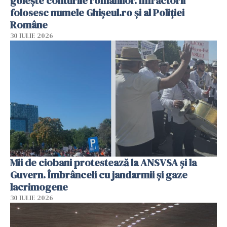
golește conturile românilor. Infractorii
folosesc numele Ghișeul.ro și al Poliției
Române
30 IULIE 2026
Mii de ciobani protestează la ANSVSA și la
Guvern. Îmbrânceli cu jandarmii și gaze
lacrimogene
30 IULIE 2026