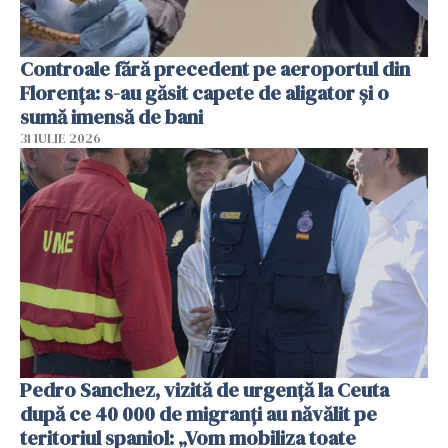
Controale fără precedent pe aeroportul din
Florența: s-au găsit capete de aligator și o
sumă imensă de bani
31 IULIE 2026
Pedro Sanchez, vizită de urgență la Ceuta
după ce 40 000 de migranți au năvălit pe
teritoriul spaniol: „Vom mobiliza toate