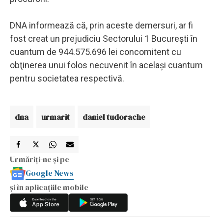
DNA informează că, prin aceste demersuri, ar fi
fost creat un prejudiciu Sectorului 1 Bucureşti în
cuantum de 944.575.696 lei concomitent cu
obţinerea unui folos necuvenit în acelaşi cuantum
pentru societatea respectivă.
dna
urmarit
daniel tudorache
Urmăriți-ne și pe
Google News
și în aplicațiile mobile