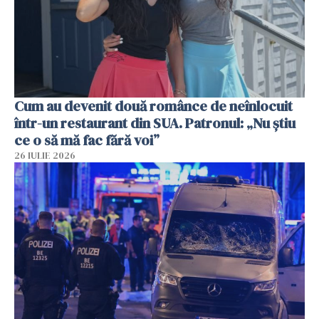
Cum au devenit două românce de neînlocuit
într-un restaurant din SUA. Patronul: „Nu știu
ce o să mă fac fără voi”
26 IULIE 2026