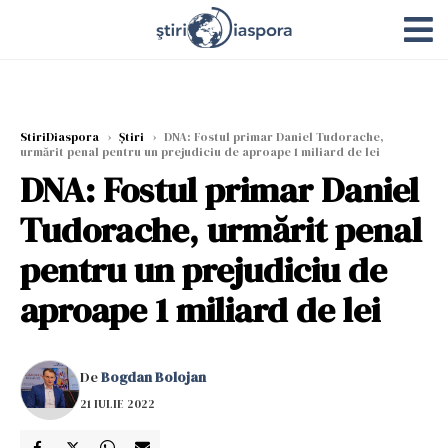
StiriDiaspora
›
Știri
›
DNA: Fostul primar Daniel Tudorache,
urmărit penal pentru un prejudiciu de aproape 1 miliard de lei
DNA: Fostul primar Daniel
Tudorache, urmărit penal
pentru un prejudiciu de
aproape 1 miliard de lei
De
Bogdan Bolojan
21 IULIE 2022