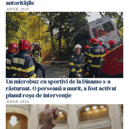
autoritățile
31 IULIE 2026
Un microbuz cu sportivi de la Dinamo s-a
răsturnat. O persoană a murit, a fost activat
planul roșu de intervenție
31 IULIE 2026