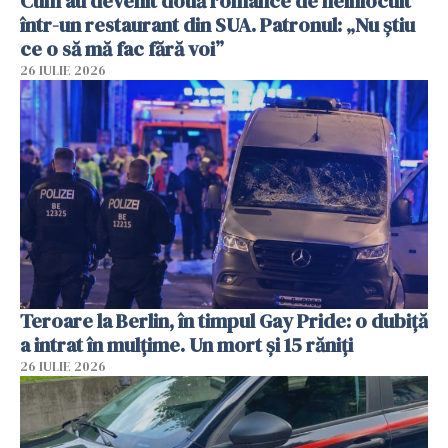
Cum au devenit două românce de neînlocuit
într-un restaurant din SUA. Patronul: „Nu știu
ce o să mă fac fără voi”
26 IULIE 2026
Teroare la Berlin, în timpul Gay Pride: o dubiță
a intrat în mulțime. Un mort și 15 răniți
26 IULIE 2026