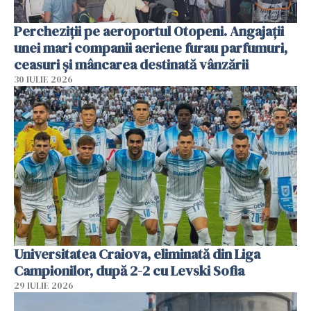
Percheziții pe aeroportul Otopeni. Angajații
unei mari companii aeriene furau parfumuri,
ceasuri și mâncarea destinată vânzării
30 IULIE 2026
Universitatea Craiova, eliminată din Liga
Campionilor, după 2-2 cu Levski Sofia
29 IULIE 2026