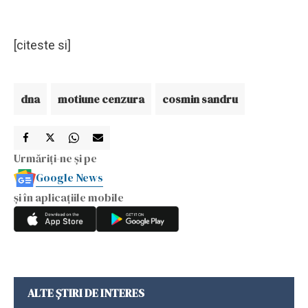
[citeste si]
dna
motiune cenzura
cosmin sandru
Urmăriți-ne și pe
Google News
și în aplicațiile mobile
ALTE ȘTIRI DE INTERES