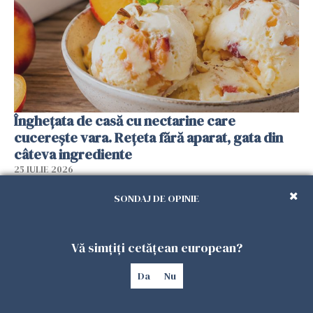
Înghețata de casă cu nectarine care
cucerește vara. Rețeta fără aparat, gata din
câteva ingrediente
25 IULIE 2026
SONDAJ DE OPINIE
Vă simțiți cetățean european?
Da
Nu