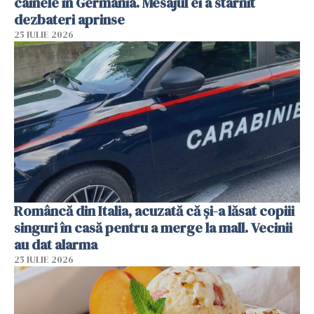
câinele în Germania. Mesajul ei a stârnit
dezbateri aprinse
25 IULIE 2026
Româncă din Italia, acuzată că și-a lăsat copiii
singuri în casă pentru a merge la mall. Vecinii
au dat alarma
25 IULIE 2026