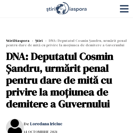
StiriDiaspora
›
Știri
›
DNA: Deputatul Cosmin Şandru, urmărit penal
pentru dare de mită cu privire la moţiunea de demitere a Guvernului
DNA: Deputatul Cosmin
Şandru, urmărit penal
pentru dare de mită cu
privire la moţiunea de
demitere a Guvernului
De
Loredana Iriciuc
14 OCTOMBRIE 2021