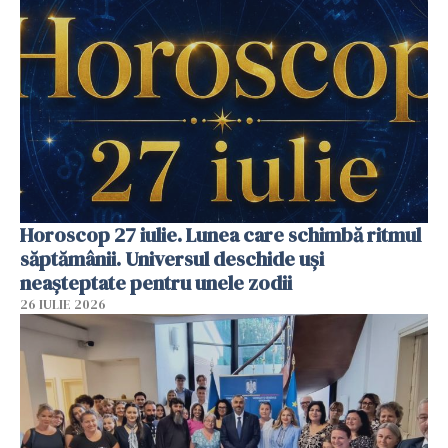
Horoscop 27 iulie. Lunea care schimbă ritmul
săptămânii. Universul deschide uși
neașteptate pentru unele zodii
26 IULIE 2026