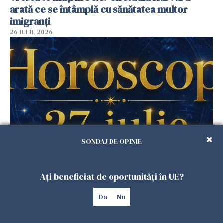
arată ce se întâmplă cu sănătatea multor
imigranți
26 IULIE 2026
SONDAJ DE OPINIE
Horoscop 27 iulie. Lunea care schimbă ritmul
săptămânii. Universul deschide uși
Ați beneficiat de oportunități în UE?
neașteptate pentru unele zodii
26 IULIE 2026
Da
Nu