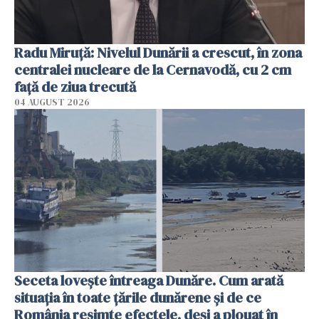
Radu Miruţă: Nivelul Dunării a crescut, în zona
centralei nucleare de la Cernavodă, cu 2 cm
faţă de ziua trecută
04 AUGUST 2026
Seceta lovește întreaga Dunăre. Cum arată
situația în toate țările dunărene și de ce
România resimte efectele, deși a plouat în