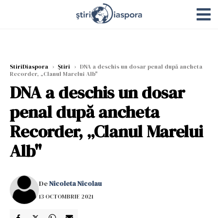
StiriDiaspora
›
Știri
›
DNA a deschis un dosar penal după ancheta
Recorder, „Clanul Marelui Alb"
DNA a deschis un dosar
penal după ancheta
Recorder, „Clanul Marelui
Alb"
De
Nicoleta Nicolau
13 OCTOMBRIE 2021