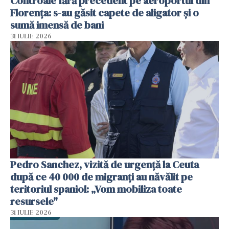
Controale fără precedent pe aeroportul din
Florența: s-au găsit capete de aligator și o
sumă imensă de bani
31 IULIE 2026
Pedro Sanchez, vizită de urgență la Ceuta
după ce 40 000 de migranți au năvălit pe
teritoriul spaniol: „Vom mobiliza toate
resursele"
31 IULIE 2026