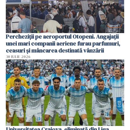
Percheziții pe aeroportul Otopeni. Angajații
unei mari companii aeriene furau parfumuri,
ceasuri și mâncarea destinată vânzării
30 IULIE 2026
Universitatea Craiova, eliminată din Liga