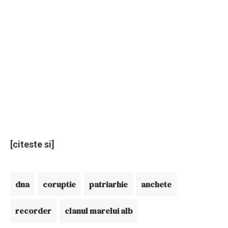
[citeste si]
dna
coruptie
patriarhie
anchete
recorder
clanul marelui alb