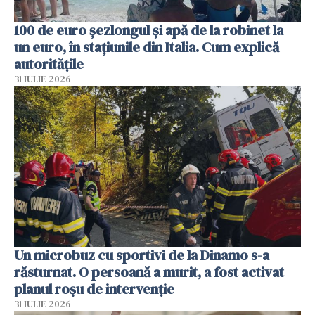
100 de euro șezlongul și apă de la robinet la
un euro, în stațiunile din Italia. Cum explică
autoritățile
31 IULIE 2026
Un microbuz cu sportivi de la Dinamo s-a
răsturnat. O persoană a murit, a fost activat
planul roșu de intervenție
31 IULIE 2026