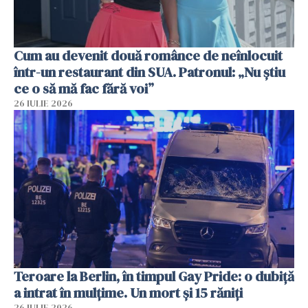
Cum au devenit două românce de neînlocuit
într-un restaurant din SUA. Patronul: „Nu știu
ce o să mă fac fără voi”
26 IULIE 2026
Teroare la Berlin, în timpul Gay Pride: o dubiță
a intrat în mulțime. Un mort și 15 răniți
26 IULIE 2026