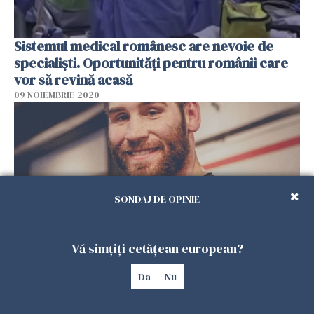
Sistemul medical românesc are nevoie de
specialiști. Oportunități pentru românii care
vor să revină acasă
09 NOIEMBRIE 2020
SONDAJ DE OPINIE
Vă simțiți cetățean european?
Mircea Eduard, antreprenorul român care
Da
Nu
antrenează copiii belgienilor: "România se
schimbă. Ar fi extraordinar dacă ne-am