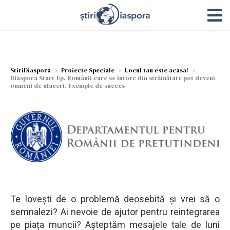
StiriDiaspora
›
Proiecte Speciale
›
Locul tau este acasa!
›
Diaspora Start-Up. Românii care se întorc din străinătate pot deveni
oameni de afaceri. Exemple de succes
Te lovești de o problemă deosebită și vrei să o
semnalezi? Ai nevoie de ajutor pentru reintegrarea
pe piața muncii? Așteptăm mesajele tale de luni