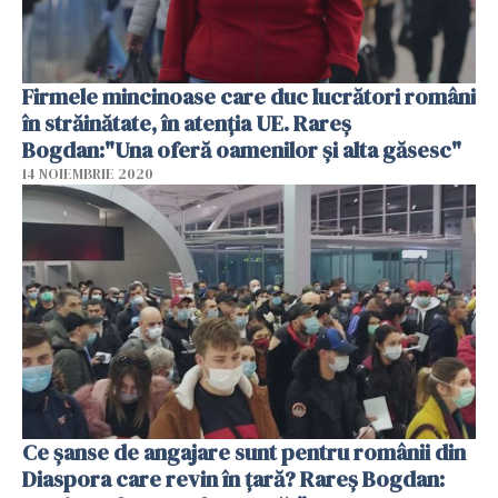
Firmele mincinoase care duc lucrători români
în străinătate, în atenția UE. Rareș
Bogdan:"Una oferă oamenilor și alta găsesc"
14 NOIEMBRIE 2020
Ce șanse de angajare sunt pentru românii din
Diaspora care revin în țară? Rareș Bogdan: