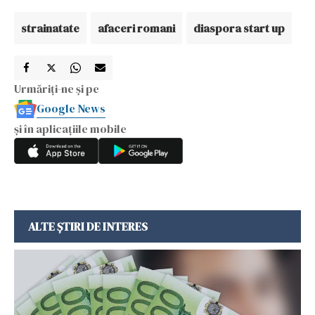
strainatate
afaceri romani
diaspora start up
Urmăriți-ne și pe
Google News
și în aplicațiile mobile
ALTE ȘTIRI DE INTERES