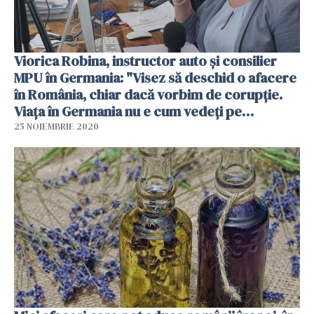
Viorica Robina, instructor auto și consilier
MPU în Germania: "Visez să deschid o afacere
în România, chiar dacă vorbim de corupție.
Viața în Germania nu e cum vedeți pe
Facebook"
25 NOIEMBRIE 2020