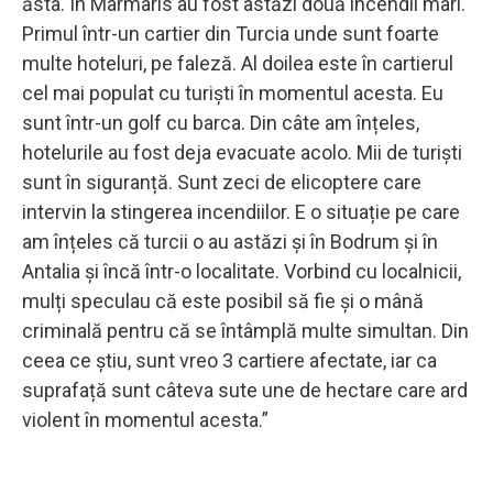
ăsta. În Marmaris au fost astăzi două incendii mari.
Primul într-un cartier din Turcia unde sunt foarte
multe hoteluri, pe faleză. Al doilea este în cartierul
cel mai populat cu turiști în momentul acesta. Eu
sunt într-un golf cu barca. Din câte am înțeles,
hotelurile au fost deja evacuate acolo. Mii de turiști
sunt în siguranță. Sunt zeci de elicoptere care
intervin la stingerea incendiilor. E o situație pe care
am înțeles că turcii o au astăzi și în Bodrum și în
Antalia și încă într-o localitate. Vorbind cu localnicii,
mulți speculau că este posibil să fie și o mână
criminală pentru că se întâmplă multe simultan. Din
ceea ce știu, sunt vreo 3 cartiere afectate, iar ca
suprafață sunt câteva sute une de hectare care ard
violent în momentul acesta.”