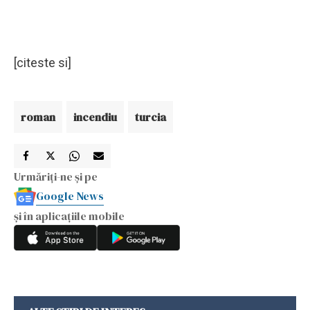
[citeste si]
roman
incendiu
turcia
Urmăriți-ne și pe
Google News
și în aplicațiile mobile