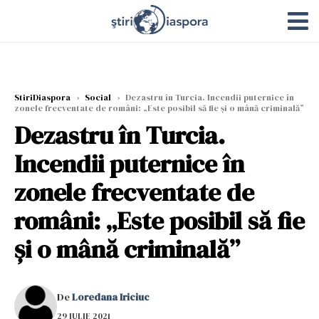
StiriDiaspora
›
Social
›
Dezastru în Turcia. Incendii puternice în
zonele frecventate de români: „Este posibil să fie și o mână criminală”
Dezastru în Turcia.
Incendii puternice în
zonele frecventate de
români: „Este posibil să fie
și o mână criminală”
De
Loredana Iriciuc
29 IULIE 2021