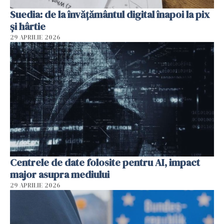
Suedia: de la învățământul digital înapoi la pix
și hârtie
29 APRILIE 2026
Centrele de date folosite pentru AI, impact
major asupra mediului
29 APRILIE 2026