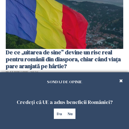
De ce „uitarea de sine” devine un risc real
pentru românii din diaspora, chiar când viața
pare aranjată pe hârtie?
18 FEBRUARIE 2026
SONDAJ DE OPINIE
Credeți că UE a adus beneficii României?
Da
Nu