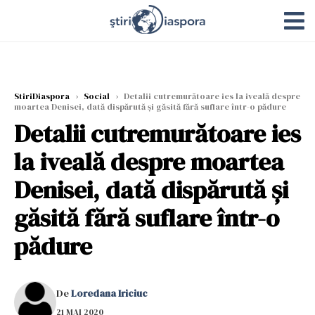
StiriDiaspora
›
Social
›
Detalii cutremurătoare ies la iveală despre
moartea Denisei, dată dispărută și găsită fără suflare într-o pădure
Detalii cutremurătoare ies
la iveală despre moartea
Denisei, dată dispărută și
găsită fără suflare într-o
pădure
De
Loredana Iriciuc
21 MAI 2020