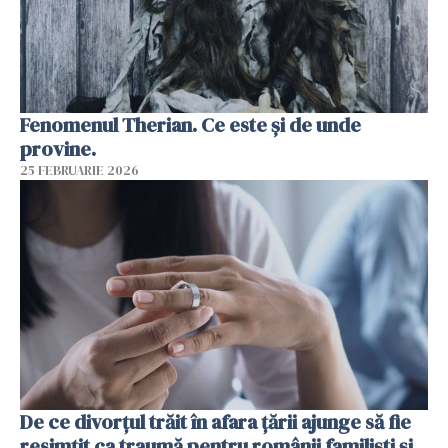
Fenomenul Therian. Ce este și de unde
provine.
25 FEBRUARIE 2026
De ce divorțul trăit în afara țării ajunge să fie
resimțit ca traumă pentru românii familiști și