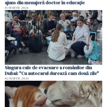
ajuns din menajeră doctor în educație
03 MARTIE 2026
Singura cale de evacuare a românilor din
Dubai: "Cu autocarul durează cam două zile"
02 MARTIE 2026