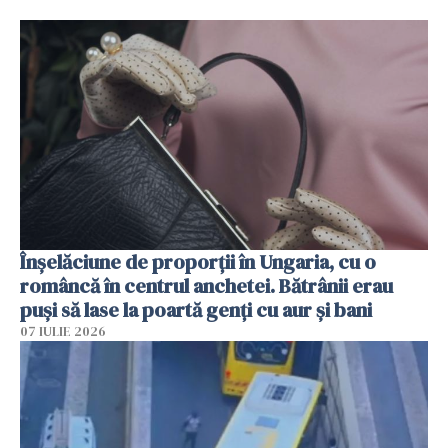
Înșelăciune de proporții în Ungaria, cu o
româncă în centrul anchetei. Bătrânii erau
puși să lase la poartă genți cu aur și bani
07 IULIE 2026