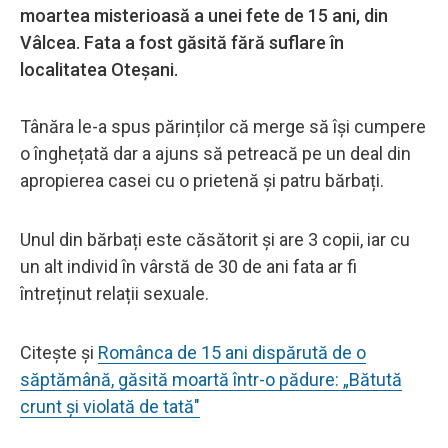
moartea misterioasă a unei fete de 15 ani, din
Vâlcea. Fata a fost găsită fără suflare în
localitatea Oteșani.
Tânăra le-a spus părinților că merge să își cumpere
o înghețată dar a ajuns să petreacă pe un deal din
apropierea casei cu o prietenă și patru bărbați.
Unul din bărbați este căsătorit și are 3 copii, iar cu
un alt individ în vârstă de 30 de ani fata ar fi
întreținut relații sexuale.
Citește și
Românca de 15 ani dispărută de o
săptămână, găsită moartă într-o pădure: „Bătută
crunt și violată de tată"