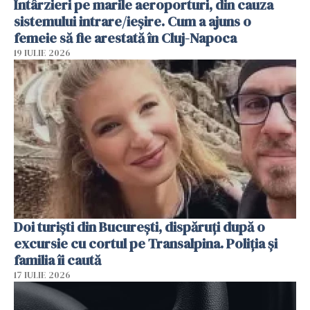
Întârzieri pe marile aeroporturi, din cauza
sistemului intrare/ieșire. Cum a ajuns o
femeie să fie arestată în Cluj-Napoca
19 IULIE 2026
Doi turiști din București, dispăruți după o
excursie cu cortul pe Transalpina. Poliția și
familia îi caută
17 IULIE 2026