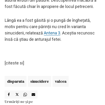
aduna ierburi din pădure. Descoperirea macabră a
fost făcută chiar în apropiere de locul petrecerii.
Lângă ea a fost găsită și o pungă de înghețată,
motiv pentru care părinții nu cred în varianta
sinuciderii, relatează
Antena 3
. Aceștia recunosc
însă că știau de anturajul fetei.
[citeste si]
disparuta
sinucidere
valcea
Urmăriți-ne și pe