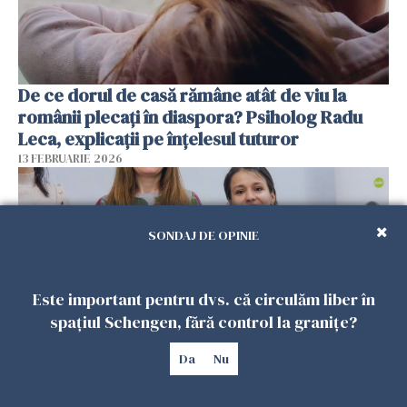
De ce dorul de casă rămâne atât de viu la
românii plecați în diaspora? Psiholog Radu
Leca, explicații pe înțelesul tuturor
13 FEBRUARIE 2026
SONDAJ DE OPINIE
Este important pentru dvs. că circulăm liber în
spațiul Schengen, fără control la granițe?
Da
Nu
Viața tot mai scumpă din Spania schimbă