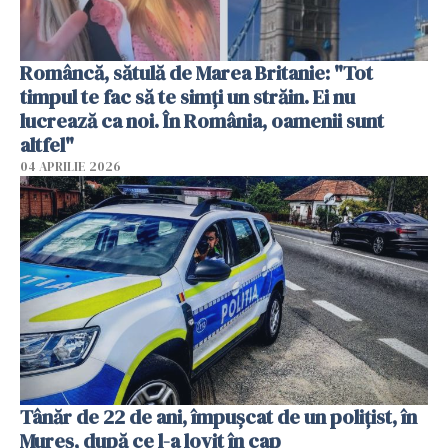
Româncă, sătulă de Marea Britanie: "Tot
timpul te fac să te simți un străin. Ei nu
lucrează ca noi. În România, oamenii sunt
altfel"
04 APRILIE 2026
Tânăr de 22 de ani, împușcat de un polițist, în
Mureș, după ce l-a lovit în cap