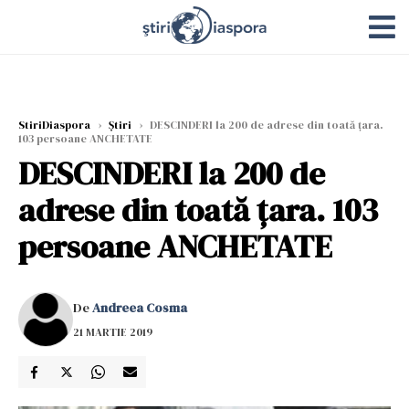
StiriDiaspora
›
Știri
›
DESCINDERI la 200 de adrese din toată ţara.
103 persoane ANCHETATE
DESCINDERI la 200 de
adrese din toată ţara. 103
persoane ANCHETATE
De
Andreea Cosma
21 MARTIE 2019