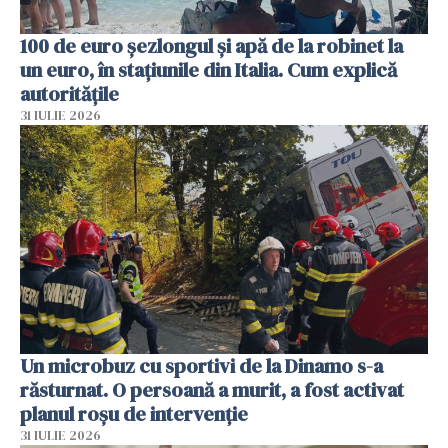
100 de euro șezlongul și apă de la robinet la
un euro, în stațiunile din Italia. Cum explică
autoritățile
31 IULIE 2026
Un microbuz cu sportivi de la Dinamo s-a
răsturnat. O persoană a murit, a fost activat
planul roșu de intervenție
31 IULIE 2026