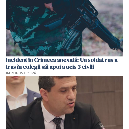
Incident în Crimeea anexată: Un soldat rus a
tras în colegii săi apoi a ucis 3 civili
04 AUGUST 2026