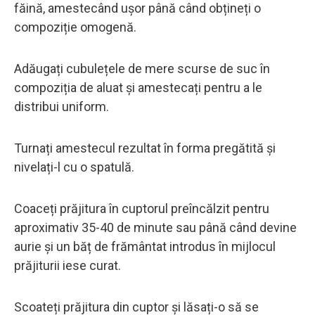
făină, amestecând ușor până când obțineți o
compoziție omogenă.
Adăugați cubulețele de mere scurse de suc în
compoziția de aluat și amestecați pentru a le
distribui uniform.
Turnați amestecul rezultat în forma pregătită și
nivelați-l cu o spatulă.
Coaceți prăjitura în cuptorul preîncălzit pentru
aproximativ 35-40 de minute sau până când devine
aurie și un băț de frământat introdus în mijlocul
prăjiturii iese curat.
Scoateți prăjitura din cuptor și lăsați-o să se