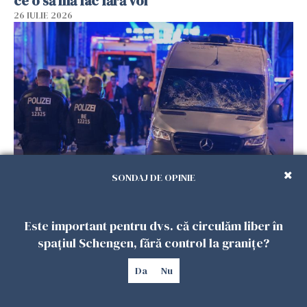
ce o să mă fac fără voi”
26 IULIE 2026
SONDAJ DE OPINIE
Teroare la Berlin, în timpul Gay Pride: o dubiță
a intrat în mulțime. Un mort și 15 răniți
26 IULIE 2026
Este important pentru dvs. că circulăm liber în
spațiul Schengen, fără control la granițe?
Da
Nu