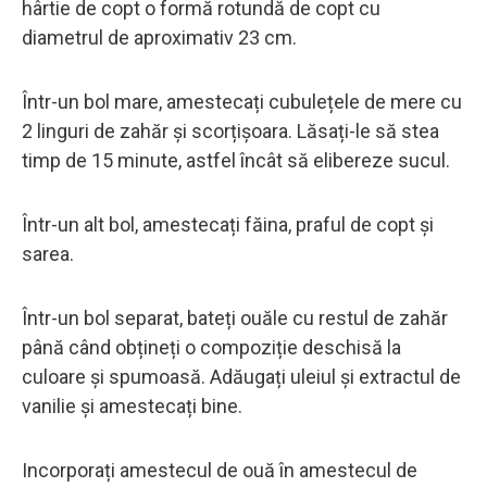
hârtie de copt o formă rotundă de copt cu
diametrul de aproximativ 23 cm.
Într-un bol mare, amestecați cubulețele de mere cu
2 linguri de zahăr și scorțișoara. Lăsați-le să stea
timp de 15 minute, astfel încât să elibereze sucul.
Într-un alt bol, amestecați făina, praful de copt și
sarea.
Într-un bol separat, bateți ouăle cu restul de zahăr
până când obțineți o compoziție deschisă la
culoare și spumoasă. Adăugați uleiul și extractul de
vanilie și amestecați bine.
Incorporați amestecul de ouă în amestecul de