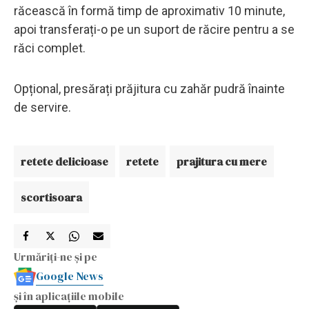
răcească în formă timp de aproximativ 10 minute,
apoi transferați-o pe un suport de răcire pentru a se
răci complet.
Opțional, presărați prăjitura cu zahăr pudră înainte
de servire.
retete delicioase
retete
prajitura cu mere
scortisoara
Urmăriți-ne și pe
Google News
și în aplicațiile mobile