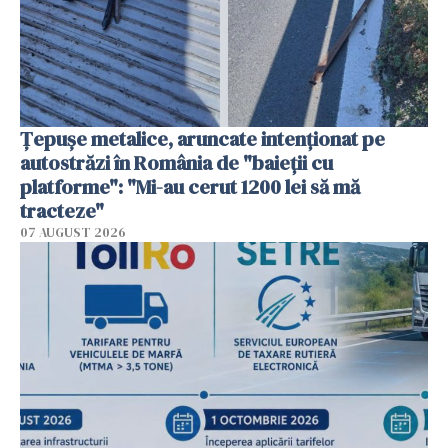
Țepușe metalice, aruncate intenționat pe
autostrăzi în România de "baieții cu
platforme": "Mi-au cerut 1200 lei să mă
tracteze"
07 AUGUST 2026