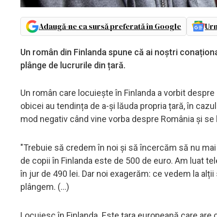
Adaugă-ne ca sursă preferată în Google
Urm
Un român din Finlanda spune că ai noștri conațional
plânge de lucrurile din țară.
Un român care locuiește în Finlanda a vorbit despre 
obicei au tendința de a-și lăuda propria țară, în cazu
mod negativ când vine vorba despre România și se l
"Trebuie să credem în noi și să încercăm să nu mai c
de copii în Finlanda este de 500 de euro. Am luat tel
în jur de 490 lei. Dar noi exagerăm: ce vedem la alț
plângem. (...)
Locuiesc în Finlanda. Este țara europeană care are ce