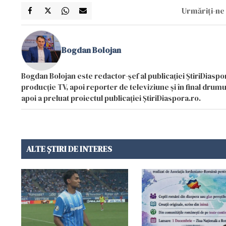
Urmăriți-ne 
Bogdan Bolojan
Bogdan Bolojan este redactor-șef al publicației ȘtiriDiaspor
producție TV, apoi reporter de televiziune și în final drumul
apoi a preluat proiectul publicației ȘtiriDiaspora.ro.
ALTE ȘTIRI DE INTERES