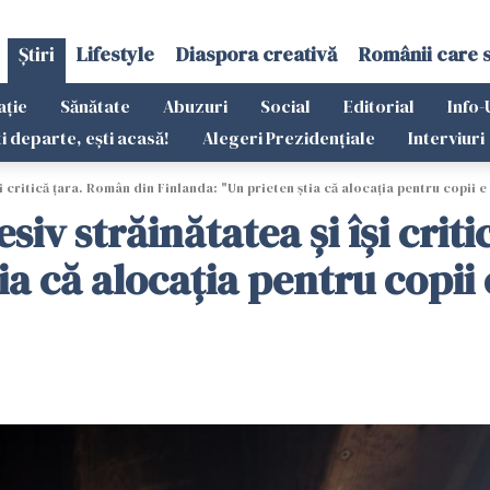
Știri
Lifestyle
Diaspora creativă
Românii care 
ație
Sănătate
Abuzuri
Social
Editorial
Info-
ti departe, ești acasă!
Alegeri Prezidențiale
Interviuri
i critică țara. Român din Finlanda: "Un prieten știa că alocația pentru copii e
siv străinătatea și își crit
ia că alocația pentru copii