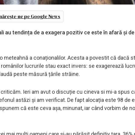
ărește-ne pe Google News
i au tendința de a exagera pozitiv ce este în afară și de
o meteahnă a conaționalilor. Acesta a povestit că dacă st
l românilor lucrurile stau exact invers: se exagerează lucru
audă peste măsură țările străine.
riticăm. Ieri am avut o discuție cu cineva si mi-a spus c
efonul astăzi și am verificat. De fapt alocația este 98 de e
ii spunem că este ceva așa, minunat, iar când vorbim de no
i mai mulți oameni care și-au părăsit definitiv țara. 36% d