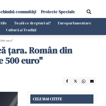
schimbă comunități
Proiecte Speciale
Utile
Tu știi ce drepturi ai?
Europarlamentare
Cultură și Tradiții
 500 euro"
ică țara. Român din
 e 500 euro"
CELE MAI CITITE