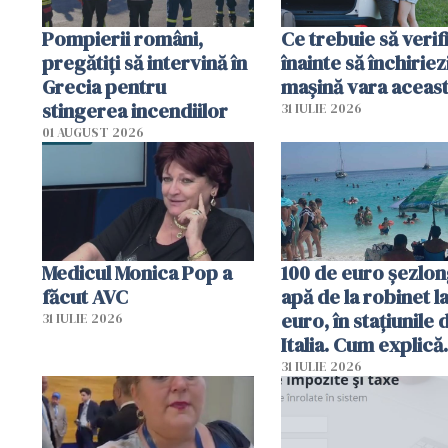
Pompierii români,
Ce trebuie să verif
pregătiţi să intervină în
înainte să închiriez
Grecia pentru
mașină vara aceas
stingerea incendiilor
31 IULIE 2026
01 AUGUST 2026
Medicul Monica Pop a
100 de euro șezlong
făcut AVC
apă de la robinet l
euro, în stațiunile 
31 IULIE 2026
Italia. Cum explică
autoritățile
31 IULIE 2026