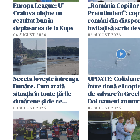
Europa League: U'
„România Copiilor
Craiova obține un
Pretutindeni”: copi
rezultat bun în
români din diaspor
deplasarea de la Kups
invitați să scrie de
România într-un v
06 AUGUST 2026
06 AUGUST 2026
special
Seceta lovește întreaga
UPDATE: Coliziune
Dunăre. Cum arată
între două elicopt
situația în toate țările
de salvare în Greci
dunărene și de ce
Doi oameni au mur
România resimte
03 AUGUST 2026
02 AUGUST 2026
efectele, deși a plouat
în iulie