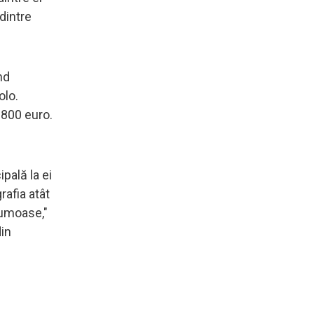
 dintre
nd
olo.
 800 euro.
ipală la ei
rafia atât
rumoase,"
din