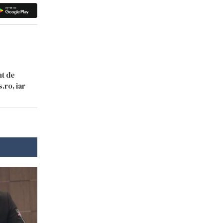
nt de
.ro, iar