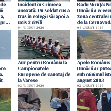
 de
Incident în Crimeea
Radu Miruţă: Ni
ii
anexată: Un soldat rus a
Dunării a crescu
a,
tras în colegii săi apoi a
zona centralei 
spre
ucis 3 civili
de la Cernavodă
olum
cm faţă de ziua
04 AUGUST 2026
04 AUGUST 2026
Aur pentru România la
Apele Române: 
ere
Campionatele
Dunării ar pute
a.
Europene de canotaj de
sub minimul ist
it
la Varese
august 2003
02 AUGUST 2026
02 AUGUST 2026