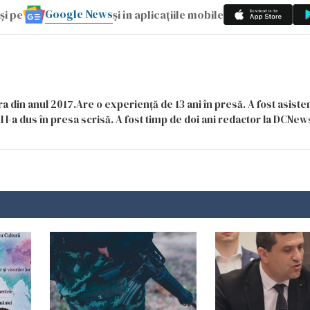
Google News
și pe
și în aplicațiile mobile
a din anul 2017.Are o experiență de 13 ani în presă. A fost asiste
 l-a dus în presa scrisă. A fost timp de doi ani redactor la DCNews