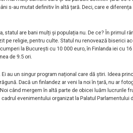
âni s-au mutat definitiv în altă țară. Deci, care e diferența
a, statul are bani mulți și populația nu. De ce? În primul râ
t pe religie, pentru culte. Statul nu renovează biserici ac
umperi la București cu 10 000 euro, în Finlanda iei cu 16
inea de 9.5 ori.
 Ei au un singur program național care dă știri. Ideea princ
ăgună. Dacă un finlandez ar veni la noi în țară, nu ar fotog
. Noi când mergem în altă parte de obicei luăm lucrurile f
 cadrul evenimentului organizat la Palatul Parlamentului 