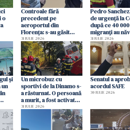
ici
Controale fără
Pedro Sanchez, 
i o
precedent pe
de urgență la C
ta
aeroportul din
după ce 40 000
Florența: s-au găsit
migranți au năv
capete de aligator și o
teritoriul spani
31 IULIE 2026
31 IULIE 2026
sumă imensă de bani
mobiliza toate
resursele"
ul și
Un microbuz cu
Senatul a apro
a un
sportivi de la Dinamo s-
acordul SAFE
din
a răsturnat. O persoană
30 IULIE 2026
a murit, a fost activat
planul roșu de
31 IULIE 2026
intervenție