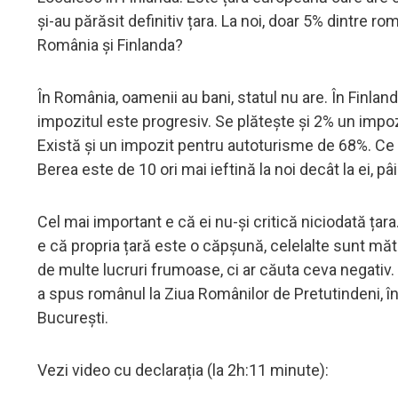
și-au părăsit definitiv țara. La noi, doar 5% dintre rom
România și Finlanda?
În România, oamenii au bani, statul nu are. În Finland
impozitul este progresiv. Se plătește și 2% un impozi
Există și un impozit pentru autoturisme de 68%. Ce c
Berea este de 10 ori mai ieftină la noi decât la ei, pâ
Cel mai important e că ei nu-și critică niciodată țara.
e că propria țară este o căpșună, celelalte sunt mătr
de multe lucruri frumoase, ci ar căuta ceva negativ
a spus românul la Ziua Românilor de Pretutindeni, în
București.
Vezi video cu declarația (la 2h:11 minute):