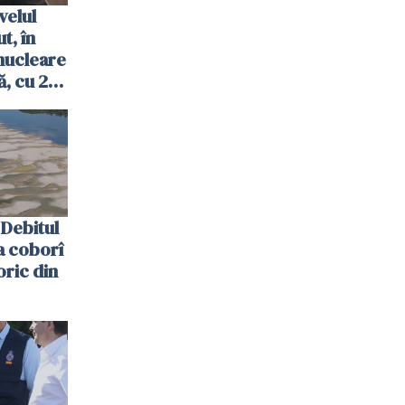
velul
t, în
nucleare
, cu 2
 trecută
Debitul
a coborî
oric din