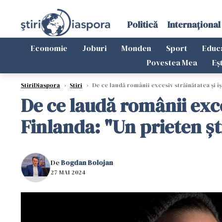
Politică
Internațional
Economie
Joburi
Monden
Sport
Educ
Povestea Mea
Eș
StiriDiaspora
›
Știri
›
De ce laudă românii excesiv străinătatea și îș
De ce laudă românii exce
Finlanda: "Un prieten șt
De
Bogdan Bolojan
27 MAI 2024