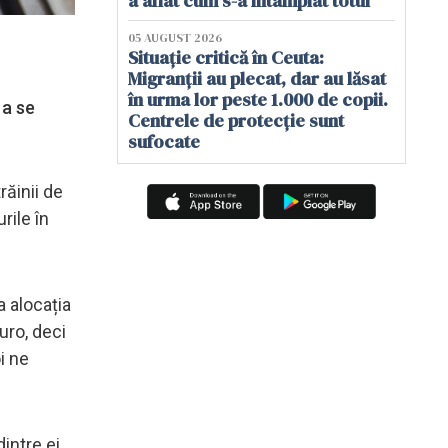
a aflat cum s-a întâmplat totul
05 AUGUST 2026
Situație critică în Ceuta:
Migranții au plecat, dar au lăsat
în urma lor peste 1.000 de copii.
 a se
Centrele de protecție sunt
sufocate
răinii de
rile în
a alocația
uro, deci
i ne
intre ei