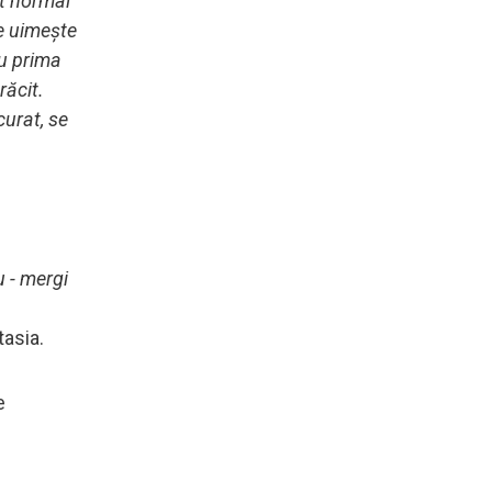
ut normal
ce uimește
ru prima
răcit.
curat, se
u - mergi
tasia.
e