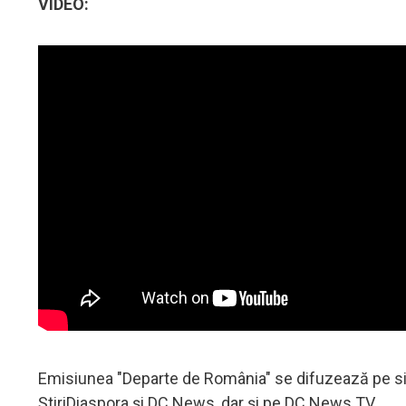
VIDEO:
Emisiunea "Departe de România" se difuzează pe sit
ȘtiriDiaspora și DC News, dar și pe DC News TV.