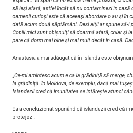
explicat: "
Ei spun că nu există vreme proastă, ci doar
să ieși afară, astfel încât să nu contaminezi în casă 
oamenii curioși este că aceeași abordare o au și în c
dată acum două săptămâni. Desi alții ar spune să-i pun
Copiii mici sunt obișnuiți să doarmă afară, chiar și la 
pare că dorm mai bine și mai mult decât în casă. Dac
Anastasia a mai adăugat că în Islanda este obișnuinț
„
Ce-mi amintesc acum e ca la grădiniță să merge, chiar
la grădiniță. în Moldova, de exemplu, dacă mai tușești 
Islandezii cred că imunitatea se întărește atunci cân
Ea a concluzionat spunând că islandezii cred că imu
protejezi.