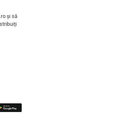
.ro și să
tribuiți