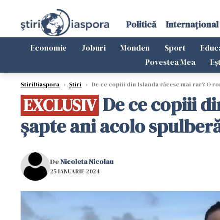
Politică
Internațional
Economie
Joburi
Monden
Sport
Educ
Povestea Mea
Eș
StiriDiaspora
›
Știri
›
De ce copiii din Islanda răcesc mai rar? O rom
De ce copiii d
EXCLUSIV
șapte ani acolo spulberă 
De
Nicoleta Nicolau
25 IANUARIE 2024