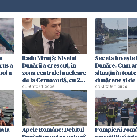
a
Radu Miruţă: Nivelul
Seceta lovește 
rus a
Dunării a crescut, în
Dunăre. Cum ar
poi a
zona centralei nucleare
situația în toate
de la Cernavodă, cu 2
dunărene și de
cm faţă de ziua trecută
România resim
04 AUGUST 2026
03 AUGUST 2026
efectele, deși a
în iulie
a la
Apele Române: Debitul
Pompierii româ