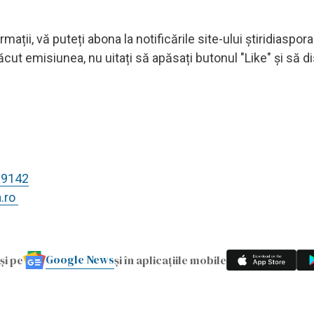
mații, vă puteți abona la notificările site-ului știridiaspora
cut emisiunea, nu uitați să apăsați butonul "Like" și să dis
a9142
a.ro
Google News
și pe
și în aplicațiile mobile