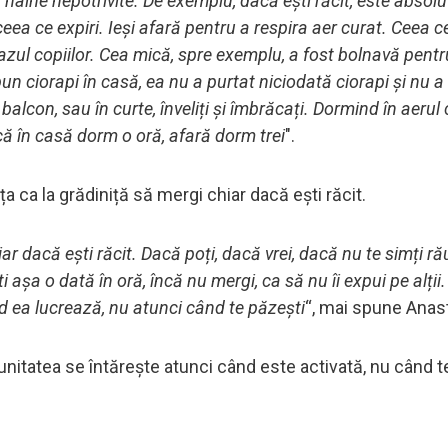
 haine nepotrivite. De exemplu, dacă ești răcit, este absol
ceea ce expiri. Ieși afară pentru a respira aer curat. Ceea 
azul copiilor. Cea mică, spre exemplu, a fost bolnavă pent
 ciorapi în casă, ea nu a purtat niciodată ciorapi și nu a 
balcon, sau în curte, înveliți și îmbrăcați. Dormind în aerul 
ă în casă dorm o oră, afară dorm trei
".
a ca la grădiniță să mergi chiar dacă ești răcit.
 dacă ești răcit. Dacă poți, dacă vrei, dacă nu te simți ră
așa o dată în oră, încă nu mergi, ca să nu îi expui pe alții.
d ea lucrează, nu atunci când te păzești
“, mai spune Anas
nitatea se întărește atunci când este activată, nu când t