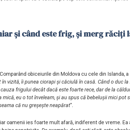
ar și când este frig, și merg răciți 
 Comparând obiceiurile din Moldova cu cele din Islanda, a r
n vizită, îi punea ciorapi și căciulă în casă. Când o duc la
 cauza frigului decât dacă este foarte rece, dar de la căldu
a mică, eu o tot înveleam, și au spus că bebelușii mici pot
t seama că nu greșește neapărat
".
iar oamenii ies foarte mult afară, indiferent de vreme. Ea 