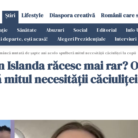
Știri
Lifestyle
Diaspora creativă
Românii care 
ație
Sănătate
Abuzuri
Social
Editorial
Info-
ti departe, ești acasă!
Alegeri Prezidențiale
Interviuri
âncă mutată de șapte ani acolo spulberă mitul necesității căciuliței la copii
in Islanda răcesc mai rar?
mitul necesității căciuliței