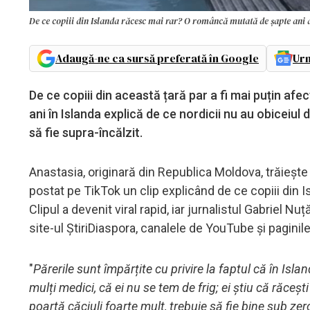
De ce copiii din Islanda răcesc mai rar? O româncă mutată de șapte ani ac
Adaugă-ne ca sursă preferată în Google
Urm
De ce copiii din această țară par a fi mai puțin af
ani în Islanda explică de ce nordicii nu au obiceiul d
să fie supra-încălzit.
Anastasia, originară din Republica Moldova, trăiește al
postat pe TikTok un clip explicând de ce copiii din
Clipul a devenit viral rapid, iar jurnalistul Gabriel 
site-ul ȘtiriDiaspora, canalele de YouTube și pagin
"
Părerile sunt împărțite cu privire la faptul că în Isl
mulți medici, că ei nu se tem de frig; ei știu că răcești
poartă căciuli foarte mult, trebuie să fie bine sub zer