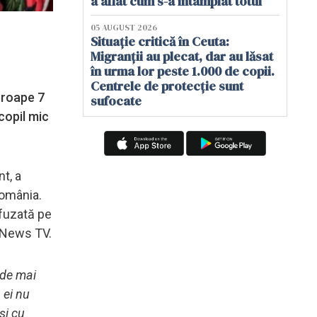
a aflat cum s-a întâmplat totul
05 AUGUST 2026
Situație critică în Ceuta:
Migranții au plecat, dar au lăsat
în urma lor peste 1.000 de copii.
Centrele de protecție sunt
aproape 7
sufocate
 copil mic
nt, a
România.
ifuzată pe
C News TV.
 de mai
 ei nu
și cu