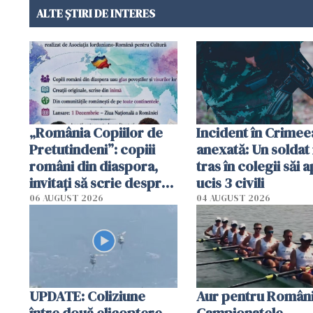
ALTE ȘTIRI DE INTERES
„România Copiilor de
Incident în Crimee
Pretutindeni”: copiii
anexată: Un soldat 
români din diaspora,
tras în colegii săi a
invitați să scrie despre
ucis 3 civili
România într-un volum
06 AUGUST 2026
04 AUGUST 2026
special
UPDATE: Coliziune
Aur pentru Români