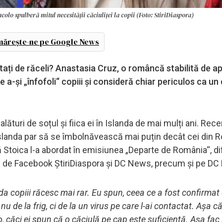
olo spulberă mitul necesității căciuliței la copii (Foto: StiriDiaspora)
ărește-ne pe Google News
ectați de răceli? Anastasia Cruz, o româncă stabilită de 
e a-și „înfofoli“ copiii și consideră chiar periculos ca un
ături de soțul și fiica ei în Islanda de mai mulți ani. Rece
 Islanda par să se îmbolnăvească mai puțin decât cei din 
Nuță Stoica l-a abordat în emisiunea „Departe de România“, d
ile de Facebook ȘtiriDiaspora și DC News, precum și pe D
anda copiii răcesc mai rar. Eu spun, ceea ce a fost confirmat
 nu de la frig, ci de la un virus pe care l-ai contactat. Așa că
o, căci ei spun că o căciulă pe cap este suficientă. Așa fac 