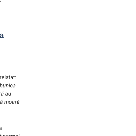
la
elatat:
 bunica
ră au
 să moară
a