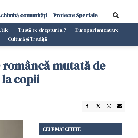
schimbă comunități
Proiecte Speciale
Utile
Tu știi ce drepturi ai?
Europarlamentare
Cultură și Tradiții
 O româncă mutată de
 la copii
CELE MAI CITITE