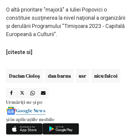
O altă prioritare "majoră" a Iuliei Popovici o
constituie susţinerea la nivel naţional a organizării
şi derulării Programului "Timişoara 2023 - Capitală
Europeană a Culturii".
[citeste si]
Dacian Cioloş
dan barna
usr
nicu falcoi
Urmăriți-ne și pe
Google News
și în aplicațiile mobile