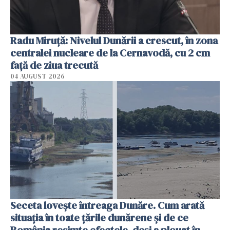
Radu Miruţă: Nivelul Dunării a crescut, în zona
centralei nucleare de la Cernavodă, cu 2 cm
faţă de ziua trecută
04 AUGUST 2026
Seceta lovește întreaga Dunăre. Cum arată
situația în toate țările dunărene și de ce
România resimte efectele, deși a plouat în