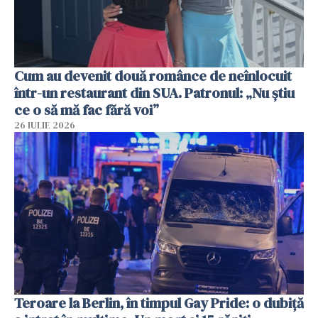
Cum au devenit două românce de neînlocuit
într-un restaurant din SUA. Patronul: „Nu știu
ce o să mă fac fără voi”
26 IULIE 2026
Teroare la Berlin, în timpul Gay Pride: o dubiță