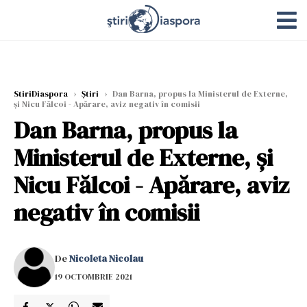
StiriDiaspora
›
Știri
›
Dan Barna, propus la Ministerul de Externe,
și Nicu Fălcoi - Apărare, aviz negativ în comisii
Dan Barna, propus la
Ministerul de Externe, și
Nicu Fălcoi - Apărare, aviz
negativ în comisii
De
Nicoleta Nicolau
19 OCTOMBRIE 2021