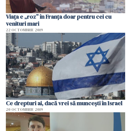
Viața e „roz” în Franța doar pentru cei cu
venituri mari
22 OCTOMBRIE 2019
Ce drepturi ai, dacă vrei să muncești în Israel
20 OCTOMBRIE 2019