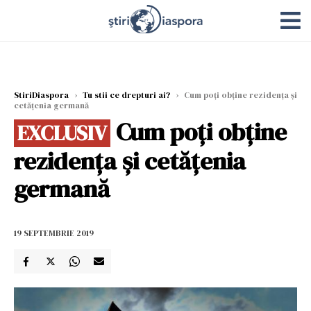
StiriDiaspora
›
Tu stii ce drepturi ai?
›
Cum poți obține rezidența și
cetățenia germană
Cum poți obține
EXCLUSIV
rezidența și cetățenia
germană
19 SEPTEMBRIE 2019