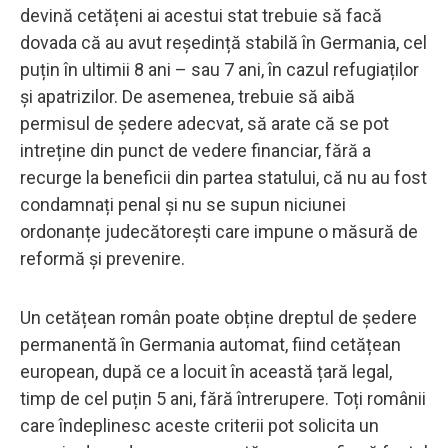
devină cetățeni ai acestui stat trebuie să facă
dovada că au avut reședință stabilă în Germania, cel
puțin în ultimii 8 ani – sau 7 ani, în cazul refugiaților
și apatrizilor. De asemenea, trebuie să aibă
permisul de ședere adecvat, să arate că se pot
intreține din punct de vedere financiar, fără a
recurge la beneficii din partea statului, că nu au fost
condamnați penal și nu se supun niciunei
ordonanțe judecătorești care impune o măsură de
reformă și prevenire.
Un cetățean român poate obține dreptul de ședere
permanentă în Germania automat, fiind cetățean
european, după ce a locuit în această țară legal,
timp de cel puțin 5 ani, fără întrerupere. Toți românii
care îndeplinesc aceste criterii pot solicita un