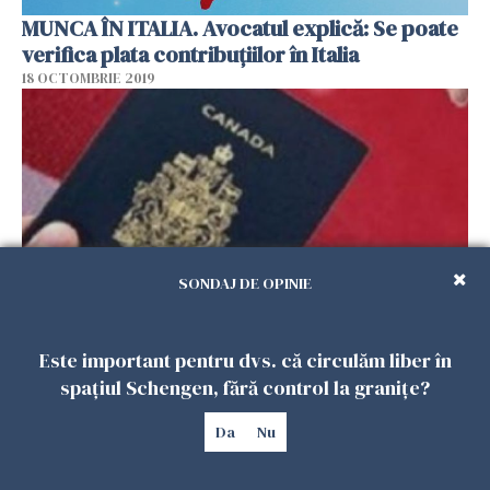
MUNCA ÎN ITALIA. Avocatul explică: Se poate
verifica plata contribuțiilor în Italia
18 OCTOMBRIE 2019
SONDAJ DE OPINIE
De ce au ales românii Canada? De ce ar
Este important pentru dvs. că circulăm liber în
rămâne acolo și ce i-ar readuce în țară?
spațiul Schengen, fără control la granițe?
17 OCTOMBRIE 2019
Da
Nu