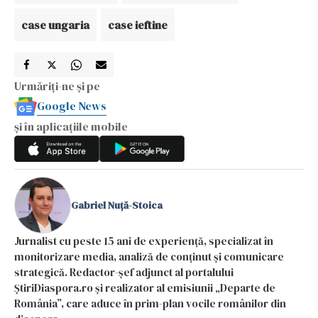
case ungaria
case ieftine
Urmăriți-ne și pe
Google News
și în aplicațiile mobile
Gabriel Nuță-Stoica
Jurnalist cu peste 15 ani de experiență, specializat în
monitorizare media, analiză de conținut și comunicare
strategică. Redactor-șef adjunct al portalului
ȘtiriDiaspora.ro și realizator al emisiunii „Departe de
România”, care aduce în prim-plan vocile românilor din