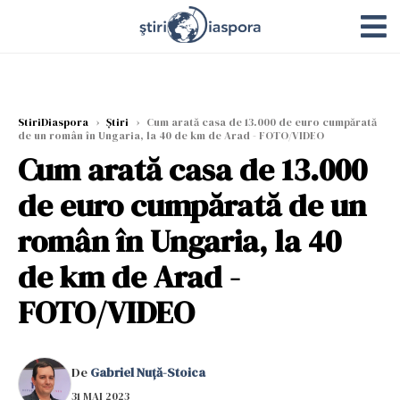
StiriDiaspora
›
Știri
›
Cum arată casa de 13.000 de euro cumpărată
de un român în Ungaria, la 40 de km de Arad - FOTO/VIDEO
Cum arată casa de 13.000
de euro cumpărată de un
român în Ungaria, la 40
de km de Arad -
FOTO/VIDEO
De
Gabriel Nuță-Stoica
31 MAI 2023