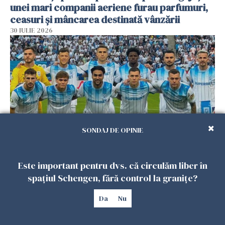
unei mari companii aeriene furau parfumuri,
ceasuri și mâncarea destinată vânzării
30 IULIE 2026
SONDAJ DE OPINIE
Universitatea Craiova, eliminată din Liga
Este important pentru dvs. că circulăm liber în
Campionilor, după 2-2 cu Levski Sofia
spațiul Schengen, fără control la granițe?
29 IULIE 2026
Da
Nu