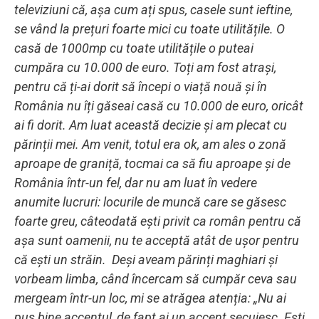
televiziuni că, așa cum ați spus, casele sunt ieftine,
se vând la prețuri foarte mici cu toate utilitățile. O
casă de 1000mp cu toate utilitățile o puteai
cumpăra cu 10.000 de euro. Toți am fost atrași,
pentru că ți-ai dorit să începi o viață nouă și în
România nu îți găseai casă cu 10.000 de euro, oricât
ai fi dorit. Am luat această decizie și am plecat cu
părinții mei. Am venit, totul era ok, am ales o zonă
aproape de graniță, tocmai ca să fiu aproape și de
România într-un fel, dar nu am luat în vedere
anumite lucruri: locurile de muncă care se găsesc
foarte greu, câteodată ești privit ca român pentru că
așa sunt oamenii, nu te acceptă atât de ușor pentru
că ești un străin. Deși aveam părinți maghiari și
vorbeam limba, când încercam să cumpăr ceva sau
mergeam într-un loc, mi se atrăgea atenția: „Nu ai
pus bine accentul, de fapt ai un accent secuiesc. Ești