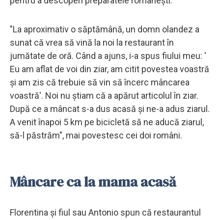
pentru a descoperi preparatele românești.
"La aproximativ o săptămână, un domn olandez a
sunat că vrea să vină la noi la restaurant în
jumătate de oră. Când a ajuns, i-a spus fiului meu: '
Eu am aflat de voi din ziar, am citit povestea voastră
și am zis că trebuie să vin să încerc mâncarea
voastră'. Noi nu știam că a apărut articolul în ziar.
După ce a mâncat s-a dus acasă și ne-a adus ziarul.
A venit înapoi 5 km pe bicicletă să ne aducă ziarul,
să-l păstrăm", mai povestesc cei doi români.
Mâncare ca la mama acasă
Florentina și fiul sau Antonio spun că restaurantul