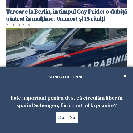
Teroare la Berlin, în timpul Gay Pride: o dubiță
a intrat în mulțime. Un mort și 15 răniți
26 IULIE 2026
SONDAJ DE OPINIE
Este important pentru dvs. că circulăm liber în
Român, în stare critică după ce a intrat într-o
spațiul Schengen, fără control la granițe?
casă din Italia. Proprietarul spune că s-a
apărat cu un cuțit
Da
Nu
26 IULIE 2026