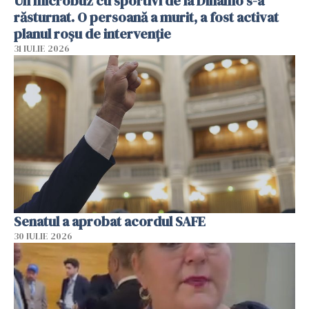
Un microbuz cu sportivi de la Dinamo s-a
răsturnat. O persoană a murit, a fost activat
planul roșu de intervenție
31 IULIE 2026
Senatul a aprobat acordul SAFE
30 IULIE 2026