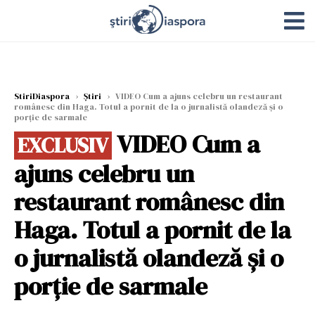
StiriDiaspora
›
Știri
›
VIDEO Cum a ajuns celebru un restaurant
românesc din Haga. Totul a pornit de la o jurnalistă olandeză și o
porție de sarmale
VIDEO Cum a
EXCLUSIV
ajuns celebru un
restaurant românesc din
Haga. Totul a pornit de la
o jurnalistă olandeză și o
porție de sarmale