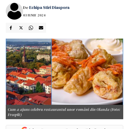
De
Echipa Stiri Diaspora
03 IUNIE 2024
Cum a ajuns celebru restaurantul unor români din Olanda (Foto:
Freepik)