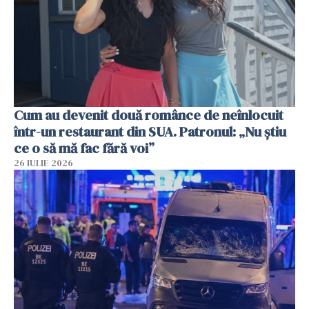
Cum au devenit două românce de neînlocuit
într-un restaurant din SUA. Patronul: „Nu știu
ce o să mă fac fără voi”
26 IULIE 2026