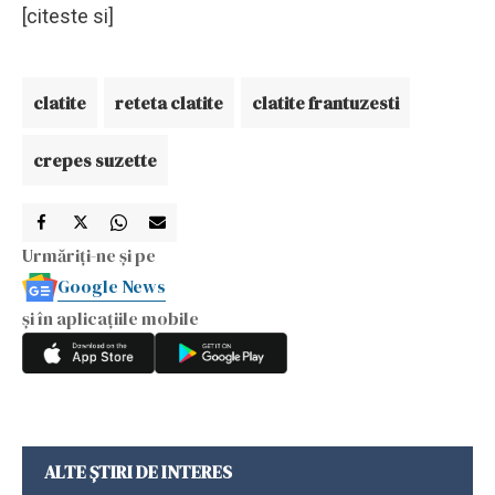
[citeste si]
clatite
reteta clatite
clatite frantuzesti
crepes suzette
Urmăriți-ne și pe
Google News
și în aplicațiile mobile
ALTE ȘTIRI DE INTERES