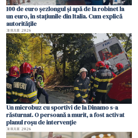
100 de euro șezlongul și apă de la robinet la
un euro, în stațiunile din Italia. Cum explică
autoritățile
31 IULIE 2026
Un microbuz cu sportivi de la Dinamo s-a
răsturnat. O persoană a murit, a fost activat
planul roșu de intervenție
31 IULIE 2026