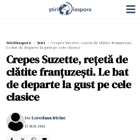
StiriDiaspora
›
Știri
›
Crepes Suzette, rețetă de clătite franțuzești.
Le bat de departe la gust pe cele clasice
Crepes Suzette, rețetă de
clătite franțuzești. Le bat
de departe la gust pe cele
clasice
De
Loredana Iriciuc
17 MAI 2021