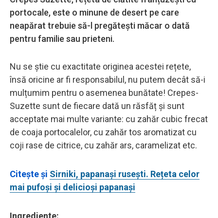
portocale, este o minune de desert pe care
neapărat trebuie să-l pregătești măcar o dată
pentru familie sau prieteni.
Nu se știe cu exactitate originea acestei rețete,
însă oricine ar fi responsabilul, nu putem decât să-i
mulțumim pentru o asemenea bunătate! Crepes-
Suzette sunt de fiecare dată un răsfăț și sunt
acceptate mai multe variante: cu zahăr cubic frecat
de coaja portocalelor, cu zahăr tos aromatizat cu
coji rase de citrice, cu zahăr ars, caramelizat etc.
Citește și
Sirniki, papanași rusești. Rețeta celor
mai pufoși și delicioși papanași
Ingrediente: