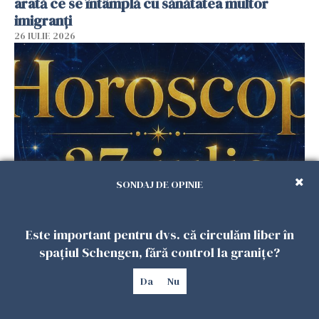
arată ce se întâmplă cu sănătatea multor
imigranți
26 IULIE 2026
SONDAJ DE OPINIE
Horoscop 27 iulie. Lunea care schimbă ritmul
săptămânii. Universul deschide uși
Este important pentru dvs. că circulăm liber în
neașteptate pentru unele zodii
spațiul Schengen, fără control la granițe?
26 IULIE 2026
Da
Nu