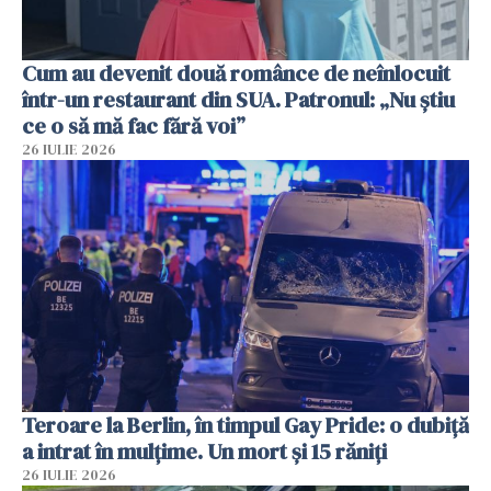
Cum au devenit două românce de neînlocuit
într-un restaurant din SUA. Patronul: „Nu știu
ce o să mă fac fără voi”
26 IULIE 2026
Teroare la Berlin, în timpul Gay Pride: o dubiță
a intrat în mulțime. Un mort și 15 răniți
26 IULIE 2026