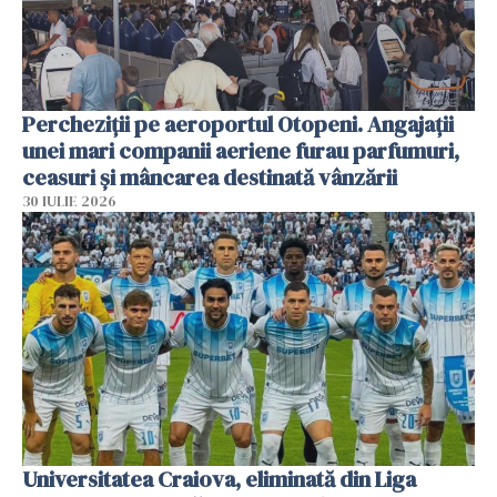
Percheziții pe aeroportul Otopeni. Angajații
unei mari companii aeriene furau parfumuri,
ceasuri și mâncarea destinată vânzării
30 IULIE 2026
Universitatea Craiova, eliminată din Liga