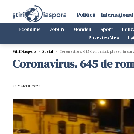
Politică
Internațional
Economie
Joburi
Monden
Sport
Educ
Povestea Mea
Eș
StiriDiaspora
›
Social
›
Coronavirus. 645 de români, plasați în cara
Coronavirus. 645 de româ
27 MARTIE 2020