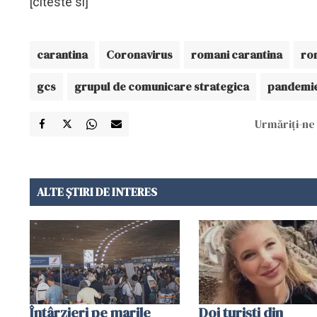
[citeste si]
carantina
Coronavirus
romani carantina
rom
gcs
grupul de comunicare strategica
pandemie
Urmăriți-ne 
ALTE ȘTIRI DE INTERES
Întârzieri pe marile
Doi turiști din