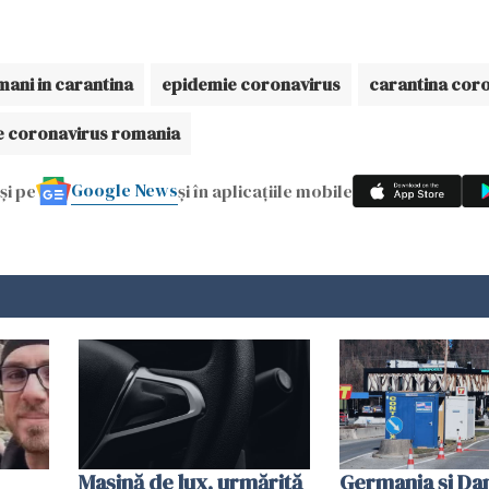
ani in carantina
epidemie coronavirus
carantina cor
 coronavirus romania
Google News
și pe
și în aplicațiile mobile
Mașină de lux, urmărită
Germania și D