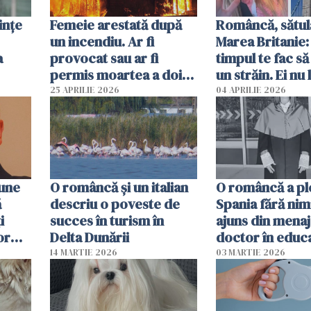
ințe
Femeie arestată după
Româncă, sătul
un incendiu. Ar fi
Marea Britanie:
a
provocat sau ar fi
timpul te fac să
permis moartea a doi
un străin. Ei nu
copii de 1 an și 3 ani
ca noi. În Româ
25 APRILIE 2026
04 APRILIE 2026
oamenii sunt alt
pune
O româncă și un italian
O româncă a ple
ă
descriu o poveste de
Spania fără nimi
i
succes în turism în
ajuns din mena
or
Delta Dunării
doctor în educ
14 MARTIE 2026
03 MARTIE 2026