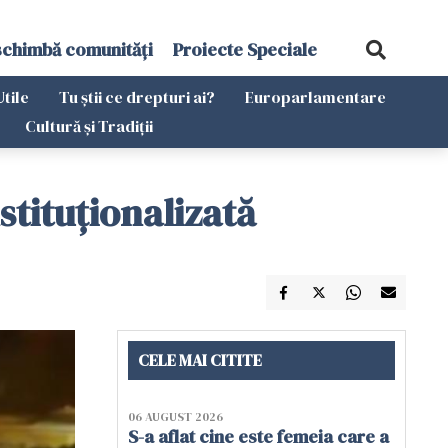
schimbă comunități
Proiecte Speciale
Utile
Tu știi ce drepturi ai?
Europarlamentare
Cultură și Tradiții
stituționalizată
CELE MAI CITITE
06 AUGUST 2026
S-a aflat cine este femeia care a