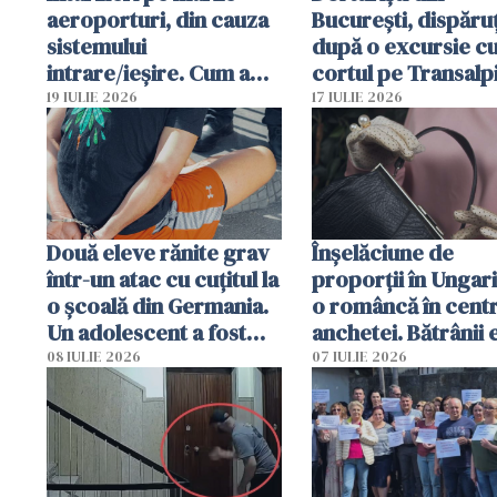
aeroporturi, din cauza
București, dispăruț
sistemului
după o excursie c
intrare/ieșire. Cum a
cortul pe Transalp
ajuns o femeie să fie
Poliția și familia îi 
19 IULIE 2026
17 IULIE 2026
arestată în Cluj-Napoca
Două eleve rănite grav
Înșelăciune de
într-un atac cu cuțitul la
proporții în Ungari
o școală din Germania.
o româncă în centr
Un adolescent a fost
anchetei. Bătrânii 
arestat
puși să lase la poar
08 IULIE 2026
07 IULIE 2026
genți cu aur și bani