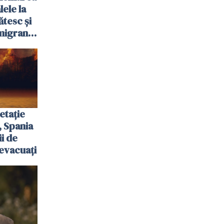
ele la
ătesc și
igranții
etație
, Spania
ii de
evacuați