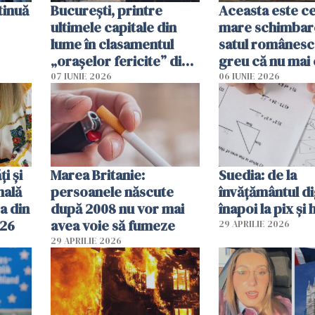
tinuă
București, printre
Aceasta este c
ultimele capitale din
mare schimbar
lume în clasamentul
satul românesc.
„orașelor fericite” din
greu că nu mai 
2026
pe-aici, prin jur
07 IUNIE 2026
06 IUNIE 2026
ți și
Marea Britanie:
Suedia: de la
nală
persoanele născute
învățământul di
a din
după 2008 nu vor mai
înapoi la pix și 
026
avea voie să fumeze
29 APRILIE 2026
29 APRILIE 2026