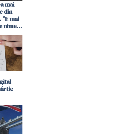
ea mai
e din
 ”E mai
e nimeni
”
gital
hârtie