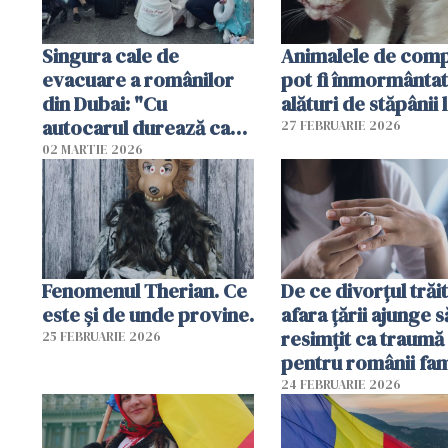
Singura cale de
Animalele de com
evacuare a românilor
pot fi înmormânta
din Dubai: "Cu
alături de stăpânii 
autocarul durează cam
27 FEBRUARIE 2026
două zile"
02 MARTIE 2026
Fenomenul Therian. Ce
De ce divorțul trăit
este și de unde provine.
afara țării ajunge s
resimțit ca traumă
25 FEBRUARIE 2026
pentru românii fami
și tradiționaliști?
24 FEBRUARIE 2026