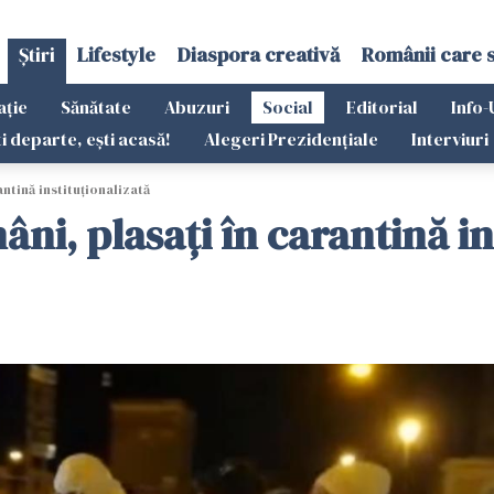
Știri
Lifestyle
Diaspora creativă
Românii care 
ație
Sănătate
Abuzuri
Social
Editorial
Info-
ti departe, ești acasă!
Alegeri Prezidențiale
Interviuri
ntină instituționalizată
ni, plasați în carantină in