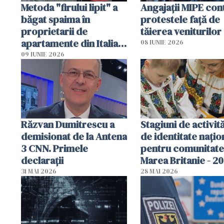
Metoda "firului lipit" a
Angajaţii MIPE con
băgat spaima în
protestele faţă de
proprietarii de
tăierea veniturilor
apartamente din Italia.
08 IUNIE 2026
Poliția, sesizată
09 IUNIE 2026
Răzvan Dumitrescu a
Stagiuni de activită
demisionat de la Antena
de identitate națio
3 CNN. Primele
pentru comunitate
declarații
Marea Britanie - 2
31 MAI 2026
28 MAI 2026