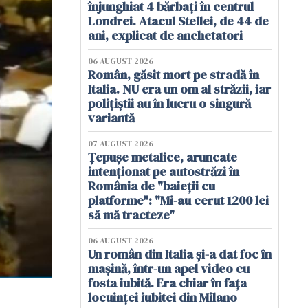
înjunghiat 4 bărbați în centrul
Londrei. Atacul Stellei, de 44 de
ani, explicat de anchetatori
06 AUGUST 2026
Român, găsit mort pe stradă în
Italia. NU era un om al străzii, iar
polițiștii au în lucru o singură
variantă
07 AUGUST 2026
Țepușe metalice, aruncate
intenționat pe autostrăzi în
România de "baieții cu
platforme": "Mi-au cerut 1200 lei
să mă tracteze"
06 AUGUST 2026
Un român din Italia și-a dat foc în
mașină, într-un apel video cu
fosta iubită. Era chiar în fața
locuinței iubitei din Milano