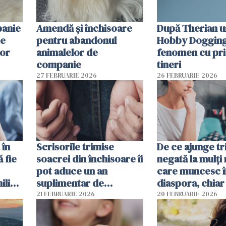
panie
Amendă și închisoare
După Therian 
te
pentru abandonul
Hobby Dogging,
lor
animalelor de
fenomen cu pri
companie
tineri
27 FEBRUARIE 2026
26 FEBRUARIE 2026
 în
Scrisorile trimise
De ce ajunge tr
ă fie
soacrei din închisoare îi
negată la mulți
pot aduce un an
care muncesc î
liști
suplimentar de
diaspora, chiar
închisoare unui român
viața pare mai s
21 FEBRUARIE 2026
20 FEBRUARIE 2026
condamnat în Spania
financiar?