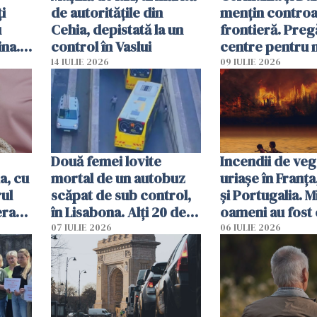
i
de autoritățile din
mențin controal
u
Cehia, depistată la un
frontieră. Preg
ina.
control în Vaslui
centre pentru m
caută
respinși din UE
14 IULIE 2026
09 IULIE 2026
Două femei lovite
Incendii de veg
a, cu
mortal de un autobuz
uriașe în Franța
ul
scăpat de sub control,
și Portugalia. M
erau
în Lisabona. Alți 20 de
oameni au fost 
tă
oameni sunt răniți
07 IULIE 2026
06 IULIE 2026