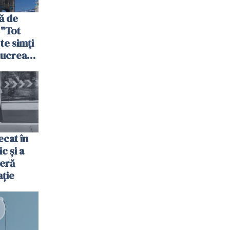
ă de
 "Tot
 te simți
 lucrează
nia,
fel"
cat în
c și a
jeră
ație