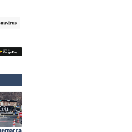
onavirus
anemarca