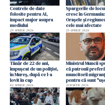
Centrele de date
Spargerile de locu
folosite pentru AI,
cresc în Germania:
impact major asupra
Orașele și regiune
mediului
cele mai afectate
29 APRILIE 2026
25 APRILIE 2026
Tânăr de 22 de ani,
Ministrul Muncii s
împușcat de un polițist,
că patronii prefer
în Mureș, după ce l-a
muncitorii migranț
lovit în cap
pentru că sunt "uş
dispensabili"
02 APRILIE 2026
21 MARTIE 2026