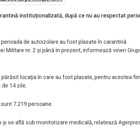
antină instituționalizată, după ce nu au respectat peri
erioada de autoizolare au fost plasate în carantină
ţei Militare nr. 2 şi până în prezent, informează vineri Grup
ărăsit locaţia în care au fost plasate, pentru acestea fii
de 14 zile.
tă sunt 7.219 persoane.
u şi se află sub monitorizare medicală, relatează Agerpre