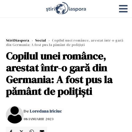
StiriDiaspora
›
Social
›
Copilul unei românce, arestat într-o gară
din Germania: A fost pus la pământ de polițiști
Copilul unei românce,
arestat într-o gară din
Germania: A fost pus la
pământ de polițiști
De
Loredana Iriciuc
08 IANUARIE 2023