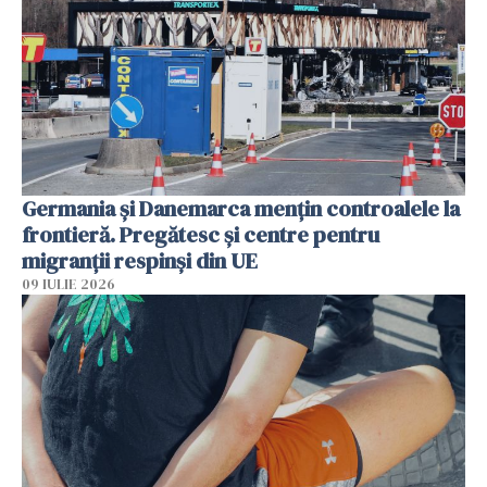
Germania și Danemarca mențin controalele la
frontieră. Pregătesc și centre pentru
migranții respinși din UE
09 IULIE 2026