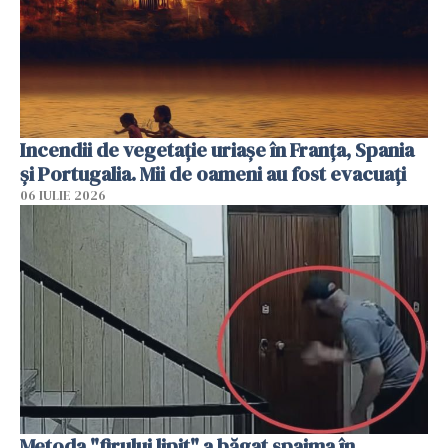
Incendii de vegetație uriașe în Franța, Spania
și Portugalia. Mii de oameni au fost evacuați
06 IULIE 2026
Metoda "firului lipit" a băgat spaima în