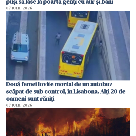
puși să lase la poartă genți cu aur și bani
07 IULIE 2026
Două femei lovite mortal de un autobuz
scăpat de sub control, în Lisabona. Alți 20 de
oameni sunt răniți
07 IULIE 2026