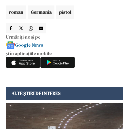
roman
Germania
pistol
Urmăriți-ne și pe
Google News
și în aplicațiile mobile
ALTE ȘTIRI DE INTERES