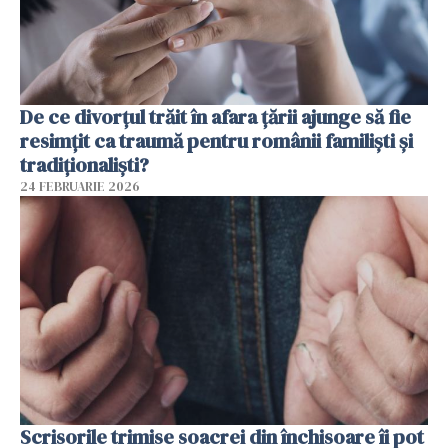
De ce divorțul trăit în afara țării ajunge să fie
resimțit ca traumă pentru românii familiști și
tradiționaliști?
24 FEBRUARIE 2026
Scrisorile trimise soacrei din închisoare îi pot