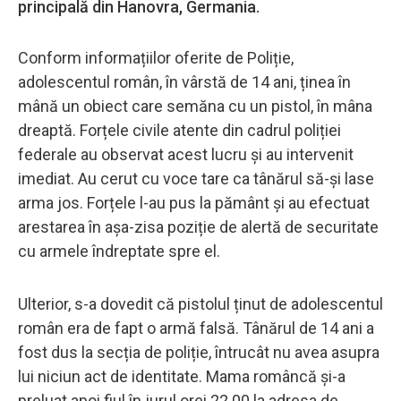
principală din Hanovra, Germania.
Conform informațiilor oferite de Poliție,
adolescentul român, în vârstă de 14 ani, ținea în
mână un obiect care semăna cu un pistol, în mâna
dreaptă. Forțele civile atente din cadrul poliției
federale au observat acest lucru și au intervenit
imediat. Au cerut cu voce tare ca tânărul să-și lase
arma jos. Forțele l-au pus la pământ și au efectuat
arestarea în așa-zisa poziție de alertă de securitate
cu armele îndreptate spre el.
Ulterior, s-a dovedit că pistolul ținut de adolescentul
român era de fapt o armă falsă. Tânărul de 14 ani a
fost dus la secția de poliție, întrucât nu avea asupra
lui niciun act de identitate. Mama româncă și-a
preluat apoi fiul în jurul orei 22.00 la adresa de