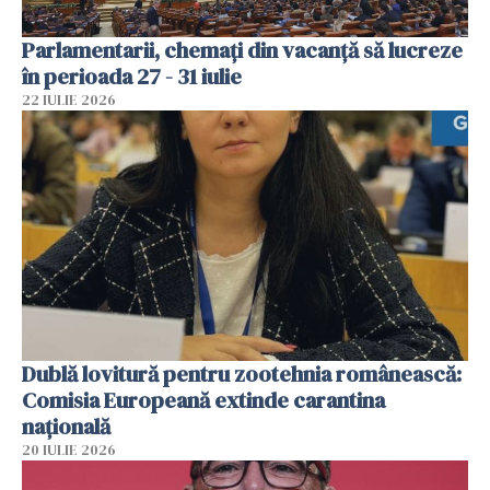
Parlamentarii, chemați din vacanță să lucreze
în perioada 27 - 31 iulie
22 IULIE 2026
Dublă lovitură pentru zootehnia românească:
Comisia Europeană extinde carantina
națională
20 IULIE 2026