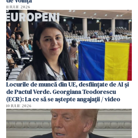
de Voinţă
11 IULIE 2026
Locurile de muncă din UE, desființate de AI și
de Pactul Verde. Georgiana Teodorescu
(ECR): La ce să se aștepte angajații / video
10 IULIE 2026