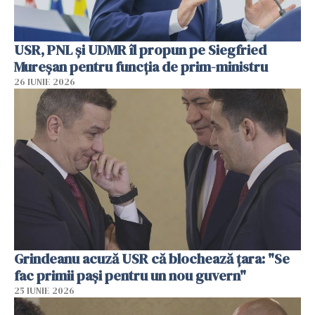
USR, PNL şi UDMR îl propun pe Siegfried
Mureşan pentru funcţia de prim-ministru
26 IUNIE 2026
Grindeanu acuză USR că blochează țara: "Se
fac primii pași pentru un nou guvern"
25 IUNIE 2026