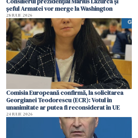
Consilierul prezidenţial Marius Lazurca și
șeful Armatei vor merge la Washington
28 IULIE 2026
Comisia Europeană confirmă, la solicitarea
Georgianei Teodorescu (ECR): Votul în
unanimitate ar putea fi reconsiderat în UE
24 IULIE 2026