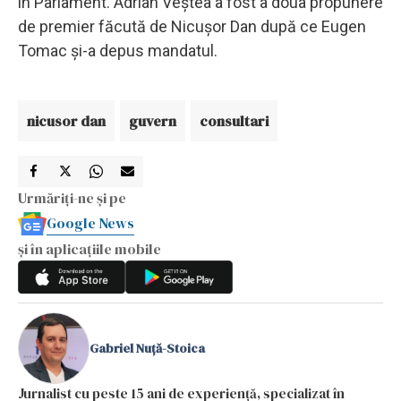
în Parlament. Adrian Veştea a fost a doua propunere
de premier făcută de Nicuşor Dan după ce Eugen
Tomac şi-a depus mandatul.
nicusor dan
guvern
consultari
Urmăriți-ne și pe
Google News
și în aplicațiile mobile
Gabriel Nuță-Stoica
Jurnalist cu peste 15 ani de experiență, specializat în