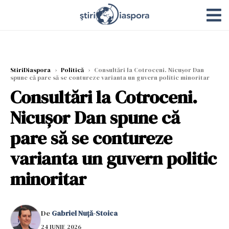
StiriDiaspora
›
Politică
›
Consultări la Cotroceni. Nicuşor Dan
spune că pare să se contureze varianta un guvern politic minoritar
Consultări la Cotroceni.
Nicuşor Dan spune că
pare să se contureze
varianta un guvern politic
minoritar
De
Gabriel Nuță-Stoica
24 IUNIE 2026