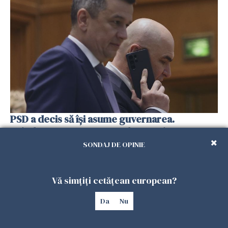
PSD a decis să îşi asume guvernarea.
Grindeanu e propunerea de premier
24 IUNIE 2026
SONDAJ DE OPINIE
Vă simțiți cetățean european?
Da
Nu