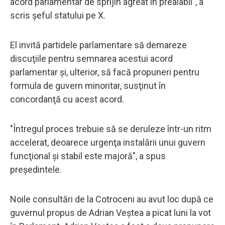
acord parlamentar de sprijin agreat în prealabil", a
scris şeful statului pe X.
El invită partidele parlamentare să demareze
discuţiile pentru semnarea acestui acord
parlamentar şi, ulterior, să facă propuneri pentru
formula de guvern minoritar, susţinut în
concordanţă cu acest acord.
"Întregul proces trebuie să se deruleze într-un ritm
accelerat, deoarece urgenţa instalării unui guvern
funcţional şi stabil este majoră", a spus
preşedintele.
Noile consultări de la Cotroceni au avut loc după ce
guvernul propus de Adrian Veştea a picat luni la vot