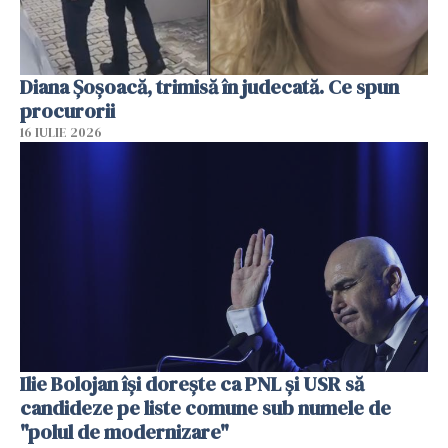
Diana Șoșoacă, trimisă în judecată. Ce spun
procurorii
16 IULIE 2026
Ilie Bolojan își dorește ca PNL și USR să
candideze pe liste comune sub numele de
"polul de modernizare"