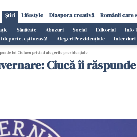
Știri
Lifestyle
Diaspora creativă
Românii care 
ație
Sănătate
Abuzuri
Social
Editorial
Info-
ti departe, ești acasă!
Alegeri Prezidențiale
Interviuri
spunde lui Ciolacu privind alegerile prezidențiale
uvernare: Ciucă îi răspunde