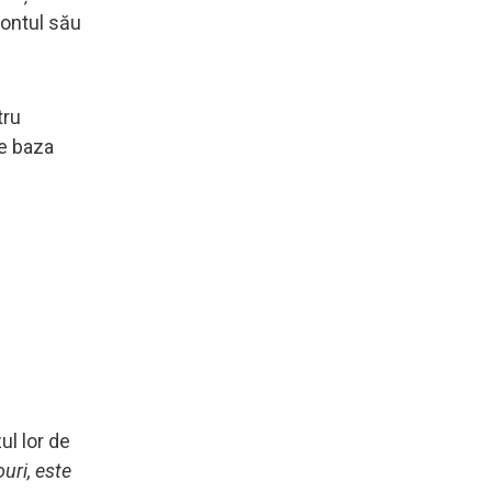
contul său
tru
pe baza
ul lor de
uri, este