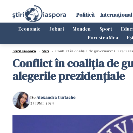
Politică
Internațional
Economie
Joburi
Monden
Sport
Educ
Povestea Mea
Eș
StiriDiaspora
›
Știri
›
Conflict în coaliția de guvernare: Ciucă îi ră
Conflict în coaliția de g
alegerile prezidențiale
De
Alexandra Curtache
27 IUNIE 2024