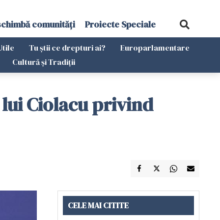
schimbă comunități
Proiecte Speciale
Utile
Tu știi ce drepturi ai?
Europarlamentare
Cultură și Tradiții
 lui Ciolacu privind
CELE MAI CITITE