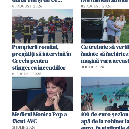
dunărene și de ce
Doi oameni au mur
România resimte
03 AUGUST 2026
02 AUGUST 2026
efectele, deși a plouat
în iulie
Pompierii români,
Ce trebuie să verif
pregătiţi să intervină în
înainte să închiriez
Grecia pentru
mașină vara aceas
stingerea incendiilor
31 IULIE 2026
01 AUGUST 2026
Medicul Monica Pop a
100 de euro șezlong
făcut AVC
apă de la robinet l
euro, în stațiunile 
31 IULIE 2026