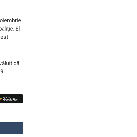
noiembrie
liție. El
cest
văluit că
29