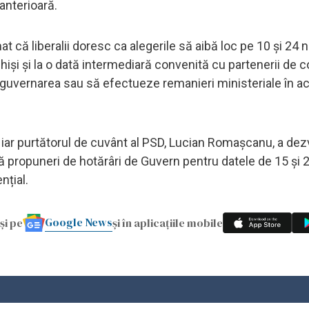
 anterioară.
 că liberalii doresc ca alegerile să aibă loc pe 10 și 24 
și și la o dată intermediară convenită cu partenerii de coa
guvernarea sau să efectueze remanieri ministeriale în a
i, iar purtătorul de cuvânt al PSD, Lucian Romașcanu, a dez
uă propuneri de hotărâri de Guvern pentru datele de 15 și 
nțial.
Google News
și pe
și în aplicațiile mobile