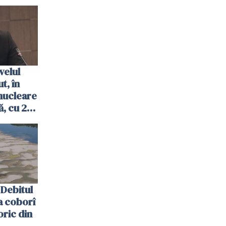
velul
t, în
nucleare
, cu 2
 trecută
Debitul
a coborî
oric din