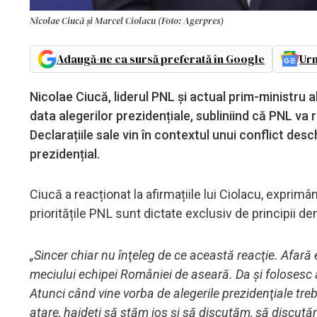
Nicolae Ciucă și Marcel Ciolacu (Foto: Agerpres)
Adaugă-ne ca sursă preferată în Google
Urm
Nicolae Ciucă, liderul PNL și actual prim-ministru al
data alegerilor prezidențiale, subliniind că PNL va 
Declarațiile sale vin în contextul unui conflict desch
prezidențial.
Ciucă a reacționat la afirmațiile lui Ciolacu, exprimâ
prioritățile PNL sunt dictate exclusiv de principii d
„Sincer chiar nu înţeleg de ce această reacţie. Afară 
meciului echipei României de aseară. Da şi folosesc ace
Atunci când vine vorba de alegerile prezidenţiale tre
atare, haideţi să stăm jos şi să discutăm, să discutăm