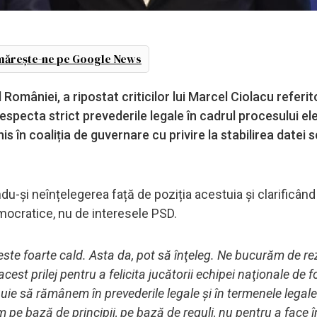
ărește-ne pe Google News
 României, a ripostat criticilor lui Marcel Ciolacu referit
respecta strict prevederile legale în cadrul procesului el
is în coaliția de guvernare cu privire la stabilirea datei s
ndu-și neînțelegerea față de poziția acestuia și clarificând
emocratice, nu de interesele PSD.
este foarte cald. Asta da, pot să înţeleg. Ne bucurăm de re
st prilej pentru a felicita jucătorii echipei naţionale de f
buie să rămânem în prevederile legale şi în termenele legale
 pe bază de principii, pe bază de reguli, nu pentru a face î