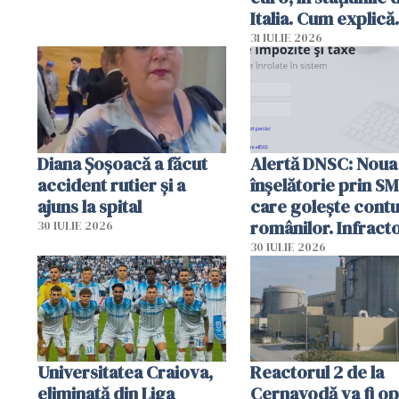
Italia. Cum explică
autoritățile
31 IULIE 2026
Diana Șoșoacă a făcut
Alertă DNSC: Noua
accident rutier și a
înșelătorie prin S
ajuns la spital
care golește contu
românilor. Infracto
30 IULIE 2026
folosesc numele
30 IULIE 2026
Ghișeul.ro și al Poli
Române
Universitatea Craiova,
Reactorul 2 de la
eliminată din Liga
Cernavodă va fi op