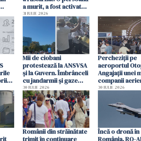
a murit, a fost activat
planul roșu de
31 IULIE 2026
intervenție
Mii de ciobani
Percheziții pe
MS
protestează la ANSVSA
aeroportul Oto
rile
și la Guvern. Îmbrânceli
Angajații unei 
rii
cu jandarmii și gaze
companii aerie
lacrimogene
parfumuri, ceas
30 IULIE 2026
30 IULIE 2026
ției
mâncarea desti
vânzării
Românii din străinătate
Încă o dronă în
rit
trimit în continuare
România. RO-A