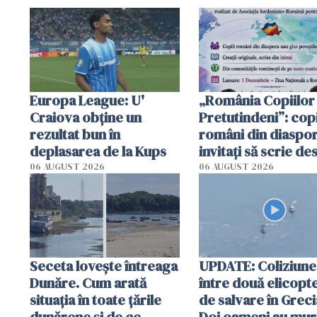
Europa League: U'
„România Copiilor
Craiova obține un
Pretutindeni”: copi
rezultat bun în
români din diaspor
deplasarea de la Kups
invitați să scrie de
România într-un v
06 AUGUST 2026
06 AUGUST 2026
special
Seceta lovește întreaga
UPDATE: Coliziune
Dunăre. Cum arată
între două elicopt
situația în toate țările
de salvare în Greci