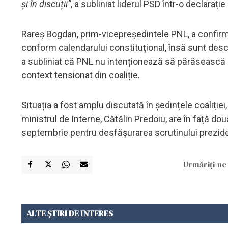
și în discuții”
, a subliniat liderul PSD într-o declarație
Rareș Bogdan, prim-vicepreședintele PNL, a confirmat
conform calendarului constituțional, însă sunt deschi
a subliniat că PNL nu intenționează să părăsească 
context tensionat din coaliție.
Situația a fost amplu discutată în ședințele coaliție
ministrul de Interne, Cătălin Predoiu, are în față do
septembrie pentru desfășurarea scrutinului prezide
Urmăriți-ne 
ALTE ȘTIRI DE INTERES