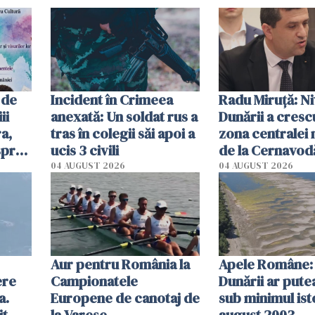
 de
Incident în Crimeea
Radu Miruţă: Ni
ii
anexată: Un soldat rus a
Dunării a crescu
a,
tras în colegii săi apoi a
zona centralei 
spre
ucis 3 civili
de la Cernavodă
olum
cm faţă de ziua
04 AUGUST 2026
04 AUGUST 2026
Aur pentru România la
Apele Române: 
ere
Campionatele
Dunării ar pute
a.
Europene de canotaj de
sub minimul ist