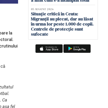
a aflat cum s-a întâmplat totul
05 AUGUST 2026
Situație critică în Ceuta:
Migranții au plecat, dar au lăsat
în urma lor peste 1.000 de copii.
Centrele de protecție sunt
oare la
sufocate
ectoral.
crutinului
 că
zultatul
otbal.
. Ca
n aşa fel