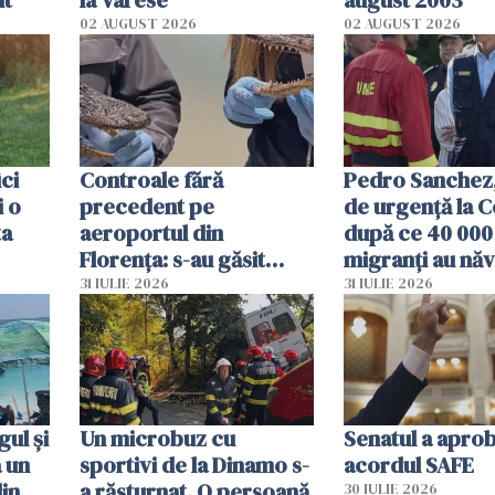
it
la Varese
august 2003
02 AUGUST 2026
02 AUGUST 2026
ici
Controale fără
Pedro Sanchez, 
i o
precedent pe
de urgență la C
ta
aeroportul din
după ce 40 000
Florența: s-au găsit
migranți au năv
capete de aligator și o
teritoriul spani
31 IULIE 2026
31 IULIE 2026
sumă imensă de bani
mobiliza toate
resursele"
ul și
Un microbuz cu
Senatul a apro
a un
sportivi de la Dinamo s-
acordul SAFE
din
a răsturnat. O persoană
30 IULIE 2026