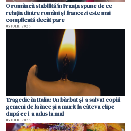
O româncă stabilită în Franța spune de ce
relația dintre români și francezi este mai
complicată decât pare
05 IULIE 2026
Tragedie în Italia: Un bărbat și-a salvat copiii
gemeni de la înec și a murit la câteva clipe
după ce i-a adus la mal
05 IULIE 2026