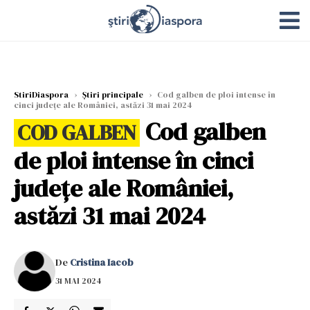
StiriDiaspora
›
Știri principale
›
Cod galben de ploi intense în
cinci județe ale României, astăzi 31 mai 2024
Cod galben
COD GALBEN
de ploi intense în cinci
județe ale României,
astăzi 31 mai 2024
De
Cristina Iacob
31 MAI 2024