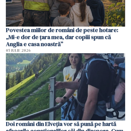
Povestea miilor de români de peste hotare:
„Mi-e dor de țara mea, dar copiii spun că
Anglia e casa noastră”
05 IULIE 2026
Doi români din Elveția vor să pună pe hartă
afacerile conaționalilor săi din diaspora. Cum