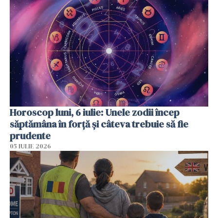
Horoscop luni, 6 iulie: Unele zodii încep
săptămâna în forță și câteva trebuie să fie
prudente
05 IULIE 2026