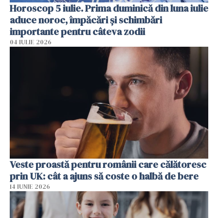
Horoscop 5 iulie. Prima duminică din luna iulie
aduce noroc, împăcări și schimbări
importante pentru câteva zodii
04 IULIE 2026
Veste proastă pentru românii care călătoresc
prin UK: cât a ajuns să coste o halbă de bere
14 IUNIE 2026