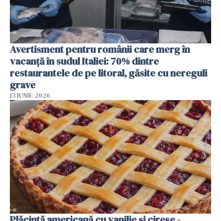
Avertisment pentru românii care merg în
vacanță în sudul Italiei: 70% dintre
restaurantele de pe litoral, găsite cu nereguli
grave
13 IUNIE 2026
Plăcintă americană cu vanilie și cireșe -