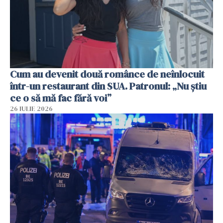
Cum au devenit două românce de neînlocuit
într-un restaurant din SUA. Patronul: „Nu știu
ce o să mă fac fără voi”
26 IULIE 2026