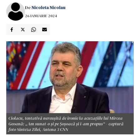
De
Nicoleta Nicolau
26 IANUARIE 2024
Ciolacu, tentativă nereușită de ironie la acuzațiile lui Mircea
Geoană: „Am sunat-o și pe Şoşoacă și i-am propus“ - captură
foto Sinteza Zilei, Antena 3 CNN