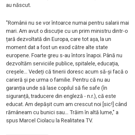
au născut.
"Românii nu se vor întoarce numai pentru salarii mai
mari. Am avut o discuție cu un prim ministru dintr-o
țară dezvoltată din Europa, care tot așa, la un
moment dat a fost un exod către alte state
europene. Foarte greu s-au întors înapoi. Până nu
dezvoltăm serviciile publice, spitalele, educația,
creșele... Vedeți că tinerii doresc acum să-și facă o
carieră și pe urma o familie. Pentru că nu au
garanția unde să lase copilul să fie safe (în
siguranță, traducere din engleză - n.r.), că este
educat. Am depășit cum am crescut noi [sic!] când
rămâneam cu bunici sau... Trăim în altă lume," a
spus Marcel Ciolacu la Realitatea TV.