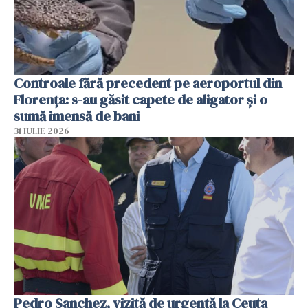
Controale fără precedent pe aeroportul din
Florența: s-au găsit capete de aligator și o
sumă imensă de bani
31 IULIE 2026
Pedro Sanchez, vizită de urgență la Ceuta