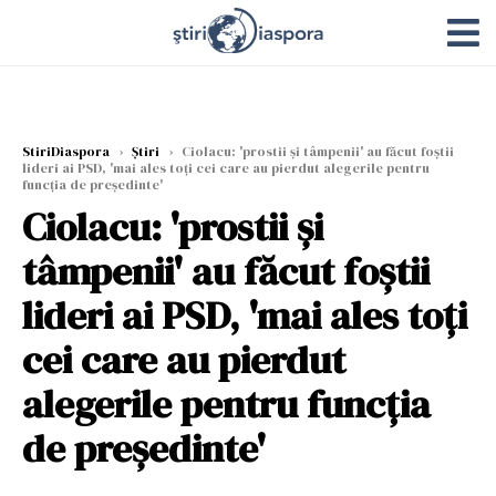
StiriDiaspora
›
Știri
›
Ciolacu: 'prostii şi tâmpenii' au făcut foştii
lideri ai PSD, 'mai ales toţi cei care au pierdut alegerile pentru
funcţia de preşedinte'
Ciolacu: 'prostii şi
tâmpenii' au făcut foştii
lideri ai PSD, 'mai ales toţi
cei care au pierdut
alegerile pentru funcţia
de preşedinte'