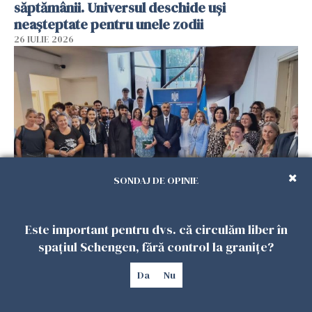
săptămânii. Universul deschide uși
neașteptate pentru unele zodii
26 IULIE 2026
SONDAJ DE OPINIE
Accidente, spitalizare sau alte urgențe?
Este important pentru dvs. că circulăm liber în
Consulatul României la Roma promite
intervenții în doar 24 de ore
spațiul Schengen, fără control la granițe?
26 IULIE 2026
Da
Nu