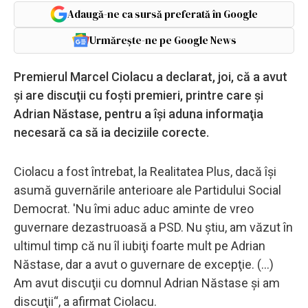
Adaugă-ne ca sursă preferată în Google
Urmărește-ne pe Google News
Premierul Marcel Ciolacu a declarat, joi, că a avut
şi are discuţii cu foşti premieri, printre care şi
Adrian Năstase, pentru a îşi aduna informaţia
necesară ca să ia deciziile corecte.
Ciolacu a fost întrebat, la Realitatea Plus, dacă îşi
asumă guvernările anterioare ale Partidului Social
Democrat. 'Nu îmi aduc aduc aminte de vreo
guvernare dezastruoasă a PSD. Nu ştiu, am văzut în
ultimul timp că nu îl iubiţi foarte mult pe Adrian
Năstase, dar a avut o guvernare de excepţie. (...)
Am avut discuţii cu domnul Adrian Năstase şi am
discuţii“, a afirmat Ciolacu.