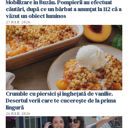
Mobilizare în Buzău. Pompierii au efectuat
căutări, după ce un bărbat a anunțat la 112 că a
văzut un obiect luminos
27 IULIE 2026
Crumble cu piersici și înghețată de vanilie.
Desertul verii care te cucerește de la prima
lingură
26 IULIE 2026