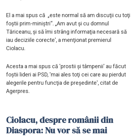
El a mai spus că „este normal să am discuţii cu toţi
foştii prim-miniştri“. „Am avut şi cu domnul
Tăriceanu, şi să îmi strâng informaţia necesară să
iau deciziile corecte', a menţionat premierul
Ciolacu.
Acesta a mai spus că 'prostii şi tâmpenii' au făcut
foştii lideri ai PSD, 'mai ales toţi cei care au pierdut
alegerile pentru funcţia de preşedinte', citat de
Agerpres.
Ciolacu, despre românii din
Diaspora: Nu vor să se mai