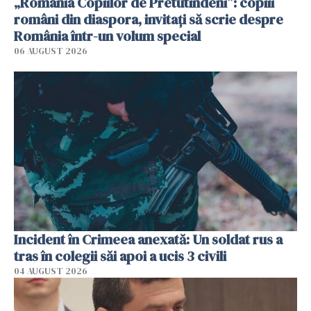
„România Copiilor de Pretutindeni”: copiii
români din diaspora, invitați să scrie despre
România într-un volum special
06 AUGUST 2026
Incident în Crimeea anexată: Un soldat rus a
tras în colegii săi apoi a ucis 3 civili
04 AUGUST 2026