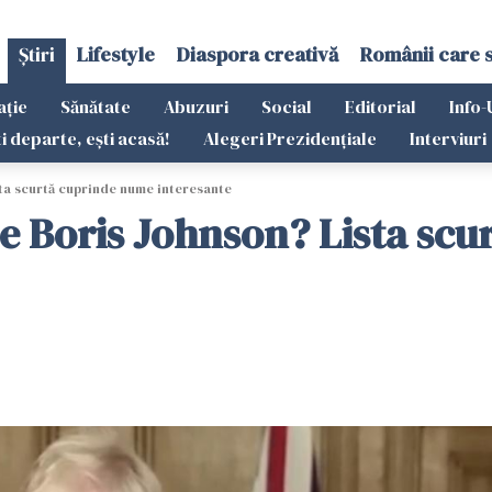
Știri
Lifestyle
Diaspora creativă
Românii care 
ație
Sănătate
Abuzuri
Social
Editorial
Info-
ti departe, ești acasă!
Alegeri Prezidențiale
Interviuri
sta scurtă cuprinde nume interesante
 pe Boris Johnson? Lista sc