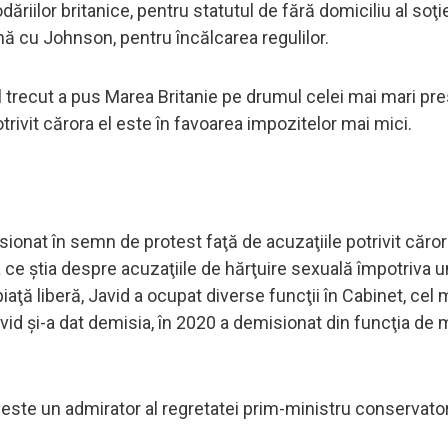
dăriilor britanice, pentru statutul de fără domiciliu al soţi
ă cu Johnson, pentru încălcarea regulilor.
ul trecut a pus Marea Britanie pe drumul celei mai mari pre
otrivit cărora el este în favoarea impozitelor mai mici.
sionat în semn de protest faţă de acuzaţiile potrivit căro
a ce ştia despre acuzaţiile de hărţuire sexuală împotriva u
aţă liberă, Javid a ocupat diverse funcţii în Cabinet, cel 
vid şi-a dat demisia, în 2020 a demisionat din funcţia de 
l este un admirator al regretatei prim-ministru conservato