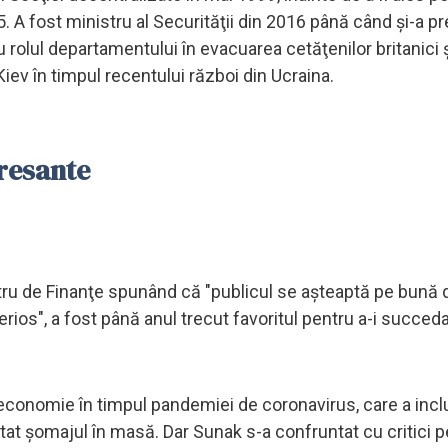
 A fost ministru al Securităţii din 2016 până când şi-a pr
u rolul departamentului în evacuarea cetăţenilor britanici şi
Kiev în timpul recentului război din Ucraina.
resante
tru de Finanţe spunând că "publicul se aşteaptă pe bună 
os", a fost până anul trecut favoritul pentru a-i succeda
 economie în timpul pandemiei de coronavirus, care a incl
tat şomajul în masă. Dar Sunak s-a confruntat cu critici 