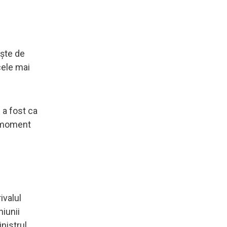
eşte de
cele mai
 a fost ca
n moment
ivalul
iunii
inistrul