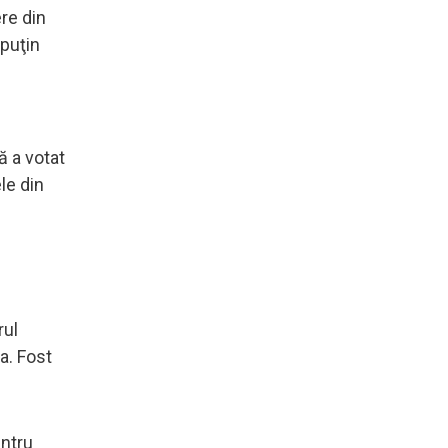
re din
 puţin
ă a votat
le din
rul
a. Fost
entru