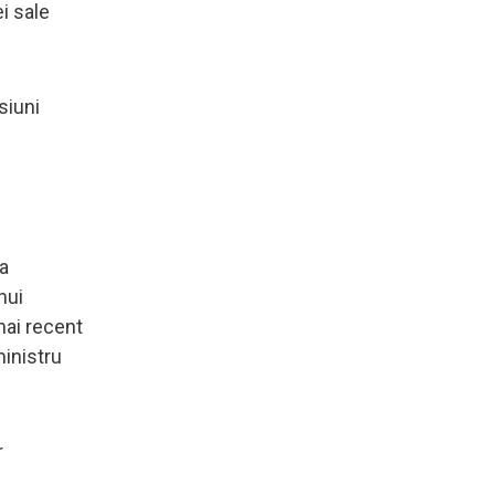
ei sale
siuni
ra
nui
mai recent
ministru
r