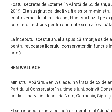
Fostul secretar de Externe, în vârstă de 55 de ani,
2019. El a susţinut că, dacă va fi ales prim-ministru,
controversat. În ultimii doi ani, Hunt s-a bazat pe 
comitetul restrâns pentru sănătate şi nu a fost pătat
La începutul acestui an, el a spus că ambiţia sa de 
pentru revocarea liderului conservator din funcţie 
urmă.
BEN WALLACE
Ministrul Apărării, Ben Wallace, în vârstă de 52 de a
Partidului Conservator în ultimele luni, potrivit Cons
soldat, a servit în Irlanda de Nord, Germania, Cipru 
El şi-a început cariera politică ca membru al Adunării