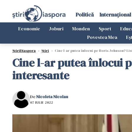
Politică
Internațional
Economie
Joburi
Monden
Sport
Educ
Povestea Mea
Eș
StiriDiaspora
›
Știri
›
Cine l-ar putea înlocui pe Boris Johnson? Li
Cine l-ar putea înlocui
interesante
De
Nicoleta Nicolau
07 IULIE 2022