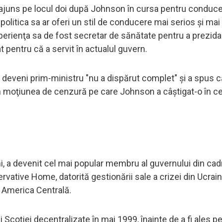
 a ajuns pe locul doi după Johnson în cursa pentru conduce
 politica sa ar oferi un stil de conducere mai serios şi mai
experienţa sa de fost secretar de sănătate pentru a prezida
 pentru că a servit în actualul guvern.
a deveni prim-ministru "nu a dispărut complet" şi a spus c
în moţiunea de cenzură pe care Johnson a câştigat-o în ce
ni, a devenit cel mai popular membru al guvernului din cad
ervative Home, datorită gestionării sale a crizei din Ucrain
şi America Centrală.
 Scoţiei decentralizate în mai 1999, înainte de a fi ales p