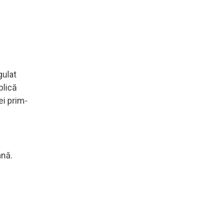
gulat
blică
ei prim-
ană.