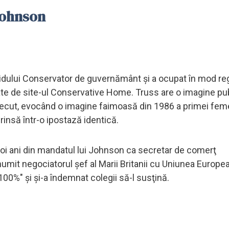
 Johnson
rtidului Conservator de guvernământ şi a ocupat în mod re
ate de site-ul Conservative Home. Truss are o imagine pu
 trecut, evocând o imagine faimoasă din 1986 a primei fem
rinsă într-o ipostază identică.
i doi ani din mandatul lui Johnson ca secretar de comerţ
t numit negociatorul şef al Marii Britanii cu Uniunea Europe
 100%" şi şi-a îndemnat colegii să-l susţină.