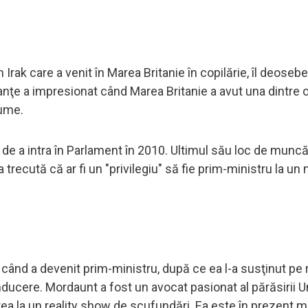
 Irak care a venit în Marea Britanie în copilărie, îl deoseb
inanţe a impresionat când Marea Britanie a avut una dintre 
lume.
e a intra în Parlament în 2010. Ultimul său loc de muncă
recută că ar fi un "privilegiu" să fie prim-ministru la u
când a devenit prim-ministru, după ce ea l-a susţinut pe r
ucere. Mordaunt a fost un avocat pasionat al părăsirii Un
area la un reality show de scufundări. Ea este în prezent m