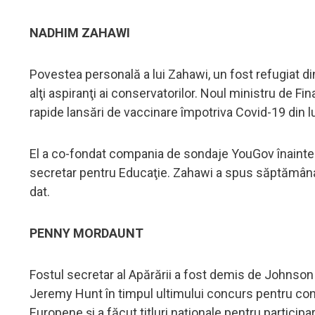
NADHIM ZAHAWI
Povestea personală a lui Zahawi, un fost refugiat din
alţi aspiranţi ai conservatorilor. Noul ministru de F
rapide lansări de vaccinare împotriva Covid-19 din 
El a co-fondat compania de sondaje YouGov înainte d
secretar pentru Educaţie. Zahawi a spus săptămâna t
dat.
PENNY MORDAUNT
Fostul secretar al Apărării a fost demis de Johnson 
Jeremy Hunt în timpul ultimului concurs pentru cond
Europene şi a făcut titluri naţionale pentru particip