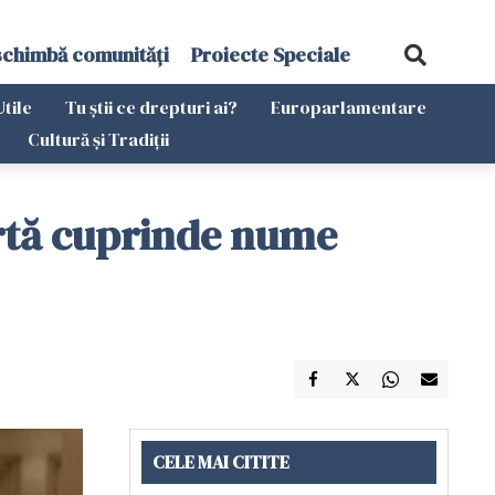
schimbă comunități
Proiecte Speciale
Utile
Tu știi ce drepturi ai?
Europarlamentare
Cultură și Tradiții
urtă cuprinde nume
CELE MAI CITITE