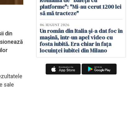
România de "baieții cu
platforme": "Mi-au cerut 1200 lei
să mă tracteze"
06 AUGUST 2026
Un român din Italia și-a dat foc în
ii din
mașină, într-un apel video cu
misionează
fosta iubită. Era chiar în fața
locuinței iubitei din Milano
ilor
ezultatele
e sale