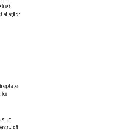
eluat
 aliaţilor
dreptate
 lui
us un
pentru că