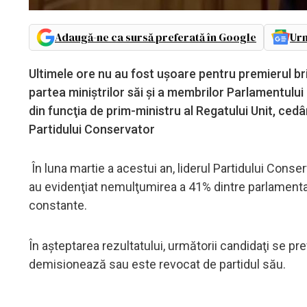
Adaugă-ne ca sursă preferată în Google
Urm
Ultimele ore nu au fost uşoare pentru premierul bri
partea miniştrilor săi şi a membrilor Parlamentului 
din funcţia de prim-ministru al Regatului Unit, cedân
Partidului Conservator
În luna martie a acestui an, liderul Partidului Conse
au evidenţiat nemulţumirea a 41% dintre parlamenta
constante.
În aşteptarea rezultatului, următorii candidaţi se pre
demisionează sau este revocat de partidul său.