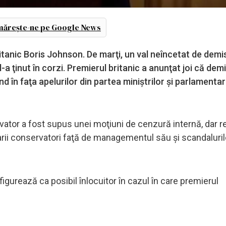
ărește-ne pe Google News
tanic Boris Johnson. De marţi, un val neîncetat de demis
l-a ţinut în corzi. Premierul britanic a anunţat joi că de
d în faţa apelurilor din partea miniştrilor şi parlamentar
rvator a fost supus unei moţiuni de cenzură internă, dar r
rii conservatori faţă de managementul său şi scandaluril
figurează ca posibil înlocuitor în cazul în care premierul