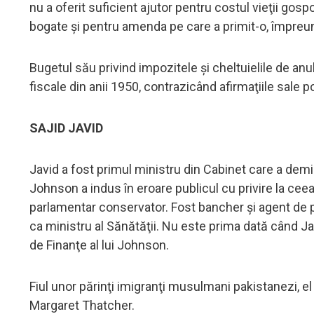
nu a oferit suficient ajutor pentru costul vieţii gospo
bogate şi pentru amenda pe care a primit-o, împreun
Bugetul său privind impozitele şi cheltuielile de an
fiscale din anii 1950, contrazicând afirmaţiile sale p
SAJID JAVID
Javid a fost primul ministru din Cabinet care a demi
Johnson a indus în eroare publicul cu privire la cee
parlamentar conservator. Fost bancher şi agent de pi
ca ministru al Sănătăţii. Nu este prima dată când Ja
de Finanţe al lui Johnson.
Fiul unor părinţi imigranţi musulmani pakistanezi, e
Margaret Thatcher.