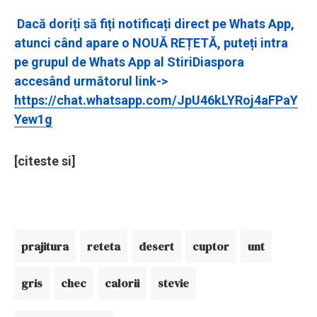
Dacă doriți să fiți notificați direct pe Whats App,
atunci când apare o NOUĂ REȚETĂ, puteți intra
pe grupul de Whats App al StiriDiaspora
accesând următorul link->
https://chat.whatsapp.com/JpU46kLYRoj4aFPaY
Yew1g
[citeste si]
prajitura
reteta
desert
cuptor
unt
gris
chec
calorii
stevie