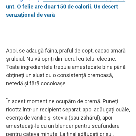
unt. O felie are doar 150 de calorii. Un desert
senzațional de vară
Apoi, se adaugă făina, praful de copt, cacao amară
și uleiul. Nu vă opriți din lucrul cu telul electric.
Toate ingredientele trebuie amestecate bine până
obțineți un aluat cu o consistență cremoasă,
netedă și fără cocoloașe.
În acest moment ne ocupăm de cremă. Puneți
ricotta într-un recipient separat, apoi adăugați ouăle,
esența de vanilie și stevia (sau zahărul), apoi
amestecați-le cu un blender pentru scufundare
pentru câteva minute. La final adăugați grișul.