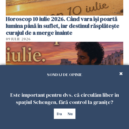
Horoscop 10 iulie 2026. Când vara își poartă
lumina până în suflet, iar destinul răsplătește
curajul de a merge înainte
09 IULIE 2026
SONDAJ DE OPINIE
Este important pentru dvs. că circulăm liber în
spațiul Schengen, fără control la granițe?
Horoscop 9 iulie 2026. Ziua în care cerul îți
Da
Nu
amintește că destinul se schimbă prin alegeri
mici, făcute cu inima împăcată