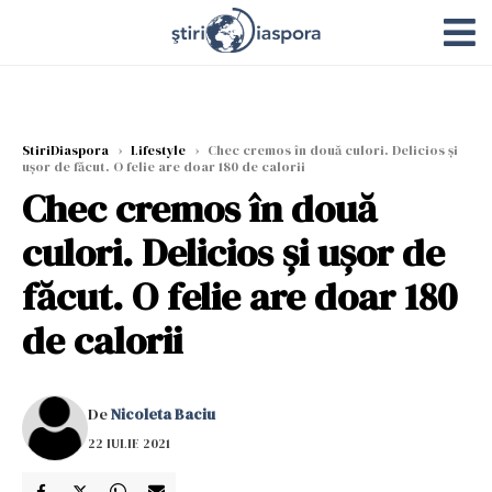
StiriDiaspora
›
Lifestyle
›
Chec cremos în două culori. Delicios și
ușor de făcut. O felie are doar 180 de calorii
Chec cremos în două
culori. Delicios și ușor de
făcut. O felie are doar 180
de calorii
De
Nicoleta Baciu
22 IULIE 2021