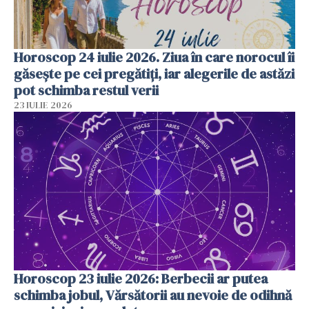
Horoscop 24 iulie 2026. Ziua în care norocul îi
găsește pe cei pregătiți, iar alegerile de astăzi
pot schimba restul verii
23 IULIE 2026
Horoscop 23 iulie 2026: Berbecii ar putea
schimba jobul, Vărsătorii au nevoie de odihnă