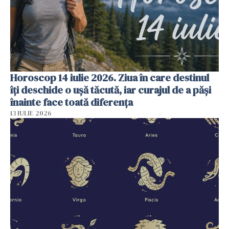
Horoscop 14 iulie 2026. Ziua în care destinul
îți deschide o ușă tăcută, iar curajul de a păși
înainte face toată diferența
13 IULIE 2026