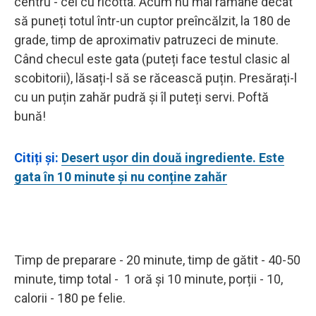
centru - cel cu ricotta. Acum nu mai rămâne decât
să puneți totul într-un cuptor preîncălzit, la 180 de
grade, timp de aproximativ patruzeci de minute.
Când checul este gata (puteți face testul clasic al
scobitorii), lăsați-l să se răcească puțin. Presărați-l
cu un puțin zahăr pudră și îl puteți servi. Poftă
bună!
Citiți și:
Desert ușor din două ingrediente. Este
gata în 10 minute și nu conține zahăr
Timp de preparare - 20 minute, timp de gătit - 40-50
minute, timp total - 1 oră și 10 minute, porții - 10,
calorii - 180 pe felie.