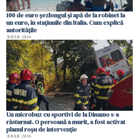
100 de euro șezlongul și apă de la robinet la
un euro, în stațiunile din Italia. Cum explică
autoritățile
31 IULIE 2026
Un microbuz cu sportivi de la Dinamo s-a
răsturnat. O persoană a murit, a fost activat
planul roșu de intervenție
31 IULIE 2026