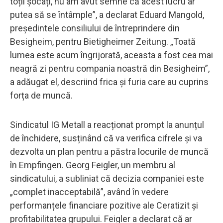
toții șocați, nu am avut semne că acest lucru ar
putea să se întâmple”, a declarat Eduard Mangold,
președintele consiliului de întreprindere din
Besigheim, pentru Bietigheimer Zeitung. „Toată
lumea este acum îngrijorată, aceasta a fost cea mai
neagră zi pentru compania noastră din Besigheim”,
a adăugat el, descriind frica și furia care au cuprins
forța de muncă.
Sindicatul IG Metall a reacționat prompt la anunțul
de închidere, susținând că va verifica cifrele și va
dezvolta un plan pentru a păstra locurile de muncă
în Empfingen. Georg Feigler, un membru al
sindicatului, a subliniat că decizia companiei este
„complet inacceptabilă”, având în vedere
performanțele financiare pozitive ale Ceratizit și
profitabilitatea grupului. Feigler a declarat că ar