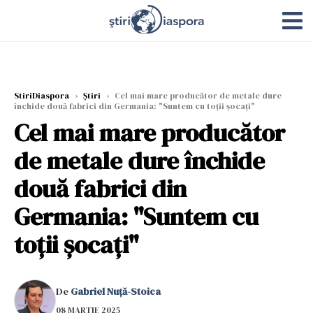
StiriDiaspora
›
Știri
›
Cel mai mare producător de metale dure
închide două fabrici din Germania: "Suntem cu toții șocați"
Cel mai mare producător
de metale dure închide
două fabrici din
Germania: "Suntem cu
toții șocați"
De
Gabriel Nuță-Stoica
08 MARTIE 2025