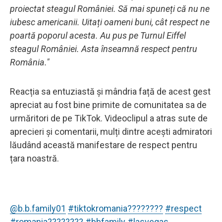
proiectat steagul României. Să mai spuneți că nu ne
iubesc americanii. Uitați oameni buni, cât respect ne
poartă poporul acesta. Au pus pe Turnul Eiffel
steagul României. Asta înseamnă respect pentru
România."
Reacția sa entuziastă și mândria față de acest gest
apreciat au fost bine primite de comunitatea sa de
urmăritori de pe TikTok. Videoclipul a atras sute de
aprecieri și comentarii, mulți dintre acești admiratori
lăudând această manifestare de respect pentru
țara noastră.
@b.b.family01
#tiktokromania????????
#respect
#romania????????
#bbfamily
#lasvegas