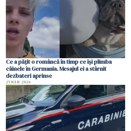
Ce a pățit o româncă în timp ce își plimba
câinele în Germania. Mesajul ei a stârnit
dezbateri aprinse
25 IULIE 2026