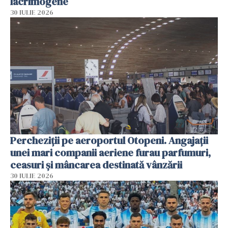
lacrimogene
30 IULIE 2026
Percheziții pe aeroportul Otopeni. Angajații
unei mari companii aeriene furau parfumuri,
ceasuri și mâncarea destinată vânzării
30 IULIE 2026