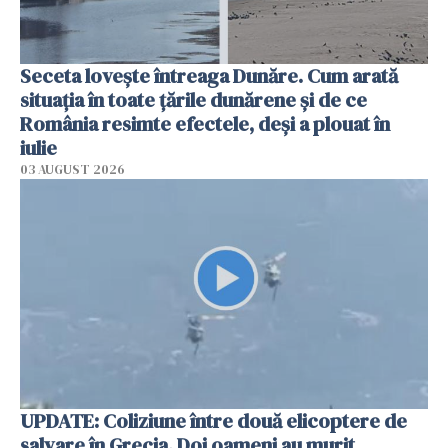
Seceta lovește întreaga Dunăre. Cum arată
situația în toate țările dunărene și de ce
România resimte efectele, deși a plouat în
iulie
03 AUGUST 2026
UPDATE: Coliziune între două elicoptere de
salvare în Grecia. Doi oameni au murit