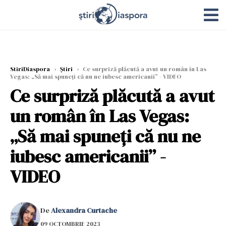
StiriDiaspora
›
Știri
›
Ce surpriză plăcută a avut un român în Las
Vegas: „Să mai spuneți că nu ne iubesc americanii” - VIDEO
Ce surpriză plăcută a avut
un român în Las Vegas:
„Să mai spuneți că nu ne
iubesc americanii” -
VIDEO
De
Alexandra Curtache
09 OCTOMBRIE 2023