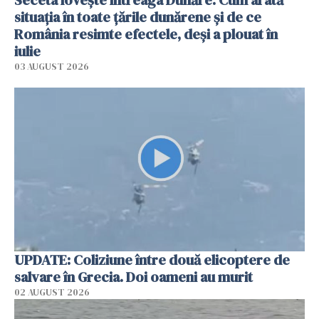
Seceta lovește întreaga Dunăre. Cum arată
situația în toate țările dunărene și de ce
România resimte efectele, deși a plouat în
iulie
03 AUGUST 2026
UPDATE: Coliziune între două elicoptere de
salvare în Grecia. Doi oameni au murit
02 AUGUST 2026