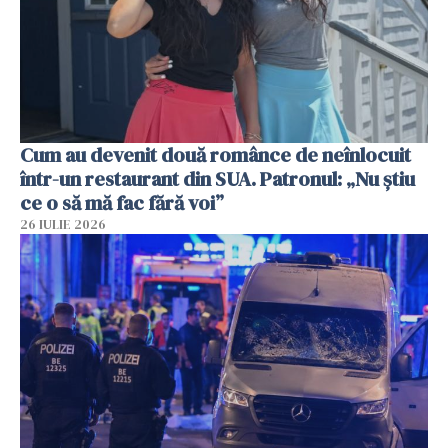
Cum au devenit două românce de neînlocuit
într-un restaurant din SUA. Patronul: „Nu știu
ce o să mă fac fără voi”
26 IULIE 2026