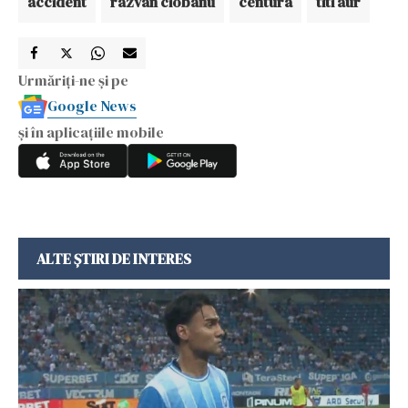
accident
razvan ciobanu
centura
titi aur
Urmăriți-ne și pe
Google News
și în aplicațiile mobile
ALTE ȘTIRI DE INTERES