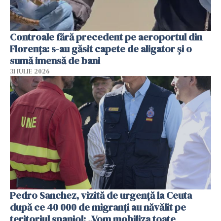
Controale fără precedent pe aeroportul din
Florența: s-au găsit capete de aligator și o
sumă imensă de bani
31 IULIE 2026
Pedro Sanchez, vizită de urgență la Ceuta
după ce 40 000 de migranți au năvălit pe
teritoriul spaniol: „Vom mobiliza toate