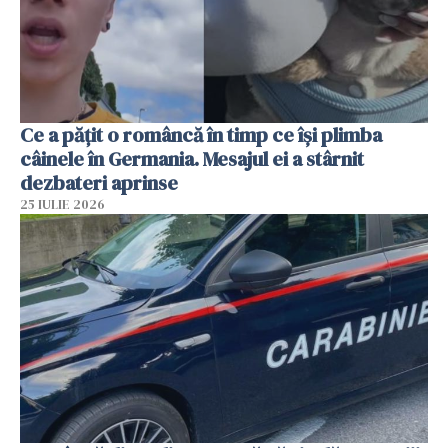
Ce a pățit o româncă în timp ce își plimba
câinele în Germania. Mesajul ei a stârnit
dezbateri aprinse
25 IULIE 2026