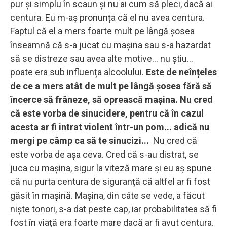
pur și simplu în scaun și nu ai cum să pleci, dacă ai
centura. Eu m-aș pronunța că el nu avea centura.
Faptul că el a mers foarte mult pe lângă șosea
înseamnă că s-a jucat cu mașina sau s-a hazardat
să se distreze sau avea alte motive... nu știu...
poate era sub influența alcoolului.
Este de neînțeles
de ce a mers atât de mult pe lângă șosea fără să
încerce să frâneze, să oprească mașina. Nu cred
că este vorba de sinucidere, pentru că în cazul
acesta ar fi intrat violent într-un pom... adică nu
mergi pe câmp ca să te sinucizi...
Nu cred că
este vorba de așa ceva. Cred că s-au distrat, se
juca cu mașina, sigur la viteză mare și eu aș spune
că nu purta centura de siguranță că altfel ar fi fost
găsit în mașină. Mașina, din câte se vede, a făcut
niște tonori, s-a dat peste cap, iar probabilitatea să fi
fost în viață era foarte mare dacă ar fi avut centura.