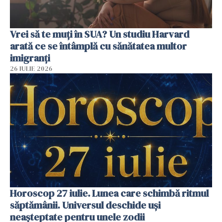
Vrei să te muți în SUA? Un studiu Harvard
arată ce se întâmplă cu sănătatea multor
imigranți
26 IULIE 2026
Horoscop 27 iulie. Lunea care schimbă ritmul
săptămânii. Universul deschide uși
neașteptate pentru unele zodii