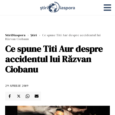
StiriDiaspora
›
Știri
›
Ce spune Titi Aur despre accidentul lui
Răzvan Ciobanu
Ce spune Titi Aur despre
accidentul lui Răzvan
Ciobanu
29 APRILIE 2019