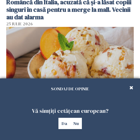
Româncă din Italia, acuzată că și-a lăsat copiii
singuri în casă pentru a merge la mall. Vecinii
au dat alarma
25 IULIE 2026
SONDAJ DE OPINIE
Înghețata de casă cu nectarine care
cucerește vara. Rețeta fără aparat, gata din
Vă simțiți cetățean european?
câteva ingrediente
Da
Nu
25 IULIE 2026