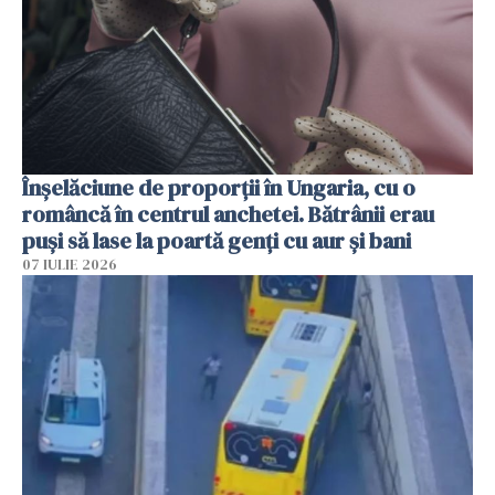
Înșelăciune de proporții în Ungaria, cu o
româncă în centrul anchetei. Bătrânii erau
puși să lase la poartă genți cu aur și bani
07 IULIE 2026