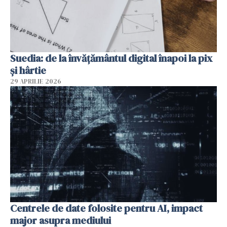
Suedia: de la învățământul digital înapoi la pix
și hârtie
29 APRILIE 2026
Centrele de date folosite pentru AI, impact
major asupra mediului