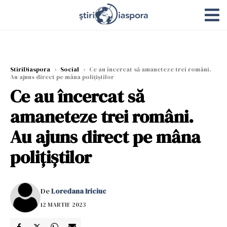
StiriDiaspora
›
Social
›
Ce au încercat să amaneteze trei români.
Au ajuns direct pe mâna polițiștilor
Ce au încercat să
amaneteze trei români.
Au ajuns direct pe mâna
polițiștilor
De
Loredana Iriciuc
12 MARTIE 2023