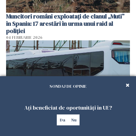
Muncitori români exploatați de clanul „Muti”
în Spania: 17 arestări în urma unui raid al
poliției
04 FEBRUARIE 2026
SONDAJ DE OPINIE
Ați beneficiat de oportunități în UE?
Un autocar cu turiști a derapat în Turcia. Nouă
persoane au murit
Da
Nu
01 FEBRUARIE 2026