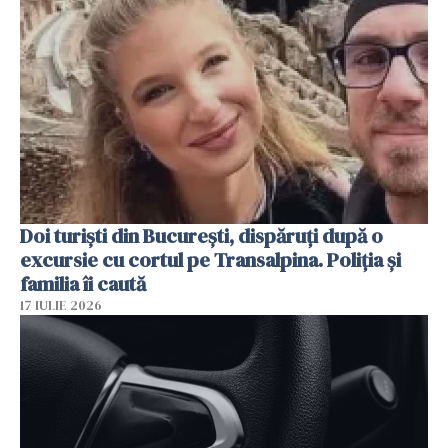
Doi turiști din București, dispăruți după o
excursie cu cortul pe Transalpina. Poliția și
familia îi caută
17 IULIE 2026