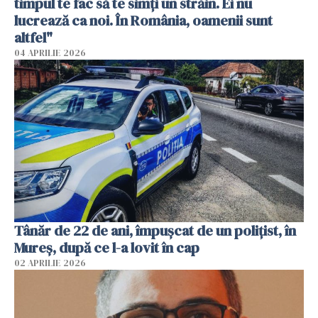
timpul te fac să te simți un străin. Ei nu
lucrează ca noi. În România, oamenii sunt
altfel"
04 APRILIE 2026
Tânăr de 22 de ani, împușcat de un polițist, în
Mureș, după ce l-a lovit în cap
02 APRILIE 2026