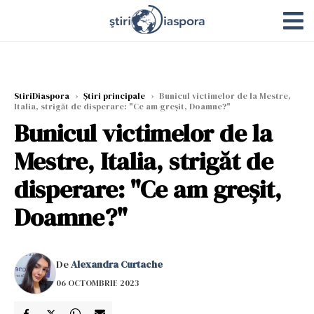
StiriDiaspora
›
Știri principale
›
Bunicul victimelor de la Mestre,
Italia, strigăt de disperare: "Ce am greșit, Doamne?"
Bunicul victimelor de la
Mestre, Italia, strigăt de
disperare: "Ce am greșit,
Doamne?"
De
Alexandra Curtache
06 OCTOMBRIE 2023