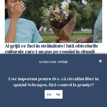
Ai grijă ce faci în străinătate! Iată obiceiurile
culturale care i-au pus pe români în situații
neașteptate
SONDAJ DE OPINIE
14 IUNIE 2026
Este important pentru dvs. că circulăm liber în
spațiul Schengen, fără control la granițe?
Da
Nu