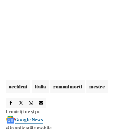
accident
Italia
romani morti
mestre
Urmăriți-ne și pe
Google News
și în aplicațiile mobile