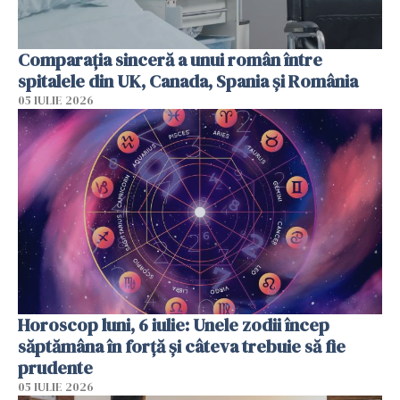
Comparația sinceră a unui român între
spitalele din UK, Canada, Spania și România
05 IULIE 2026
Horoscop luni, 6 iulie: Unele zodii încep
săptămâna în forță și câteva trebuie să fie
prudente
05 IULIE 2026