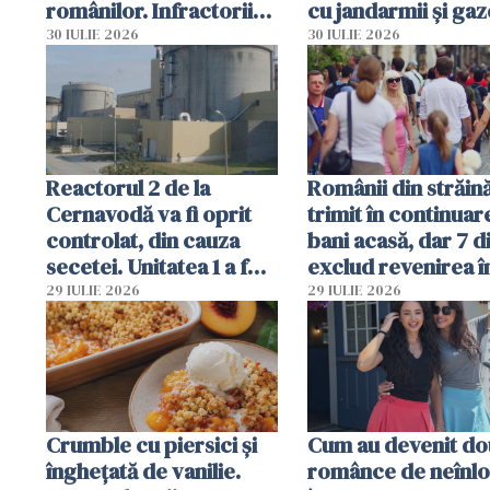
românilor. Infractorii
cu jandarmii și gaz
folosesc numele
lacrimogene
30 IULIE 2026
30 IULIE 2026
Ghișeul.ro și al Poliției
Române
Reactorul 2 de la
Românii din străin
Cernavodă va fi oprit
trimit în continuar
controlat, din cauza
bani acasă, dar 7 d
secetei. Unitatea 1 a fost
exclud revenirea î
deja oprită
29 IULIE 2026
29 IULIE 2026
Crumble cu piersici și
Cum au devenit do
înghețată de vanilie.
românce de neînlo