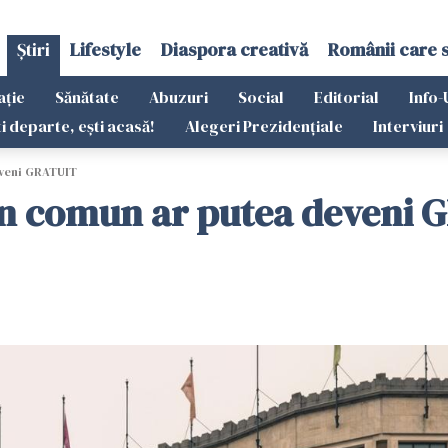
Știri
Lifestyle
Diaspora creativă
Românii care 
ație
Sănătate
Abuzuri
Social
Editorial
Info-
ti departe, ești acasă!
Alegeri Prezidențiale
Interviuri
eveni GRATUIT
 în comun ar putea deveni