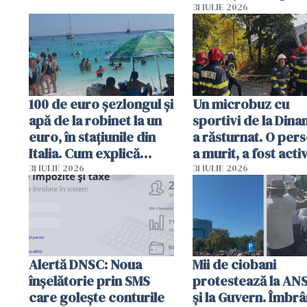
capete de aligator 
31 IULIE 2026
sumă imensă de ba
100 de euro șezlongul și
Un microbuz cu
apă de la robinet la un
sportivi de la Dina
euro, în stațiunile din
a răsturnat. O per
Italia. Cum explică
a murit, a fost acti
autoritățile
planul roșu de
31 IULIE 2026
31 IULIE 2026
intervenție
Alertă DNSC: Noua
Mii de ciobani
înșelătorie prin SMS
protestează la AN
care golește conturile
și la Guvern. Îmbrâ