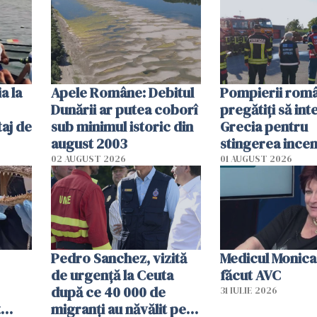
efectele, deși a
în iulie
a la
Apele Române: Debitul
Pompierii româ
Dunării ar putea coborî
pregătiţi să int
aj de
sub minimul istoric din
Grecia pentru
august 2003
stingerea incen
02 AUGUST 2026
01 AUGUST 2026
Pedro Sanchez, vizită
Medicul Monica
de urgență la Ceuta
făcut AVC
după ce 40 000 de
31 IULIE 2026
t
migranți au năvălit pe