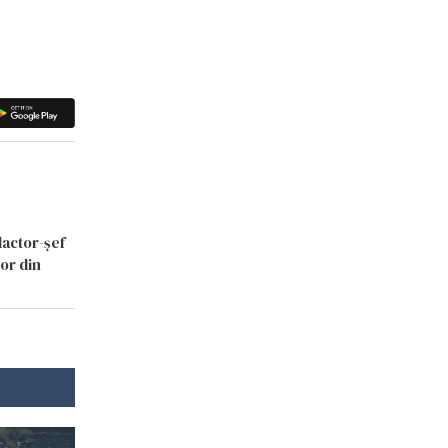
dactor-șef
lor din