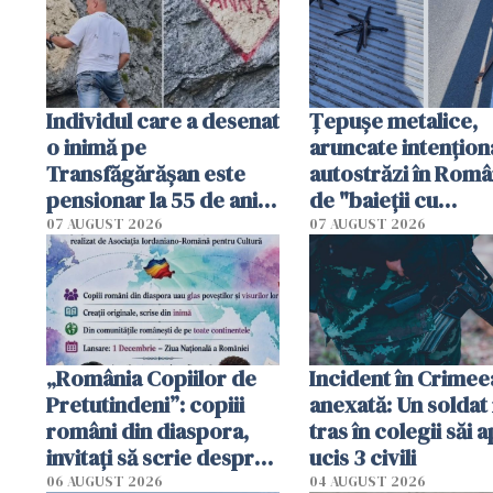
Individul care a desenat
Țepușe metalice,
o inimă pe
aruncate intențion
Transfăgărășan este
autostrăzi în Româ
pensionar la 55 de ani.
de "baieții cu
Poliția l-a identificat
platforme": "Mi-au
07 AUGUST 2026
07 AUGUST 2026
cerut 1200 lei să m
tracteze"
„România Copiilor de
Incident în Crimee
Pretutindeni”: copiii
anexată: Un soldat 
români din diaspora,
tras în colegii săi a
invitați să scrie despre
ucis 3 civili
România într-un volum
06 AUGUST 2026
04 AUGUST 2026