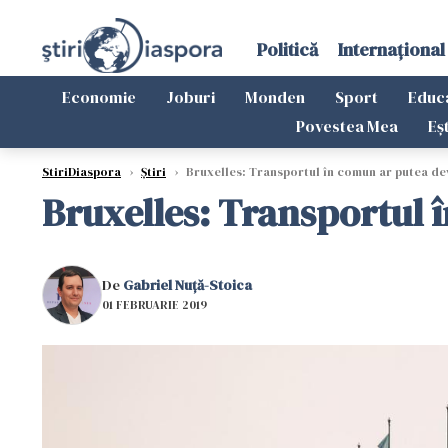
Politică
Internațional
Economie
Joburi
Monden
Sport
Educ
Povestea Mea
Eș
StiriDiaspora
›
Știri
›
Bruxelles: Transportul în comun ar putea d
Bruxelles: Transportul
De
Gabriel Nuță-Stoica
01 FEBRUARIE 2019