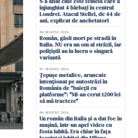
S-a aflat cine este femeia care a
înjunghiat 4 bărbați în centrul
Londrei. Atacul Stellei, de 44 de
ani, explicat de anchetatori
06 AUGUST 2026
Român, găsit mort pe stradă în
Italia. NU era un om al străzii, iar
polițiștii au în lucru o singură
variantă
07 AUGUST 2026
Țepușe metalice, aruncate
intenționat pe autostrăzi în
România de "baieții cu
platforme": "Mi-au cerut 1200 lei
să mă tracteze"
06 AUGUST 2026
Un român din Italia și-a dat foc în
mașină, într-un apel video cu
fosta iubită. Era chiar în fața
locuinței iubitei din Milano