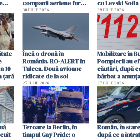
e
companii aeriene furau
cu Levski Sofia
parfumuri, ceasuri și
30 IULIE 2026
29 IULIE 2026
mâncarea destinată
vânzării
ătate
Încă o dronă în
Mobilizare în B
e
România. RO-ALERT în
Pompierii au ef
in 10
Tulcea. Două avioane
căutări, după c
n țară
ridicate de la sol
bărbat a anunțat
că a văzut un o
27 IULIE 2026
27 IULIE 2026
luminos
uă
Teroare la Berlin, în
Român, în stare
cuit
timpul Gay Pride: o
după ce a intrat