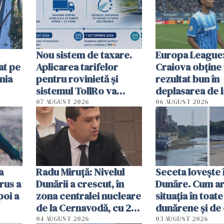
Nou sistem de taxare.
Europa League:
at pe
Aplicarea tarifelor
Craiova obține
nia
pentru rovinietă şi
rezultat bun în
sistemul TollRo va
deplasarea de 
începe la 1 octombrie
07 AUGUST 2026
06 AUGUST 2026
ă
a
Radu Miruţă: Nivelul
Seceta lovește 
rus a
Dunării a crescut, în
Dunăre. Cum ar
poi a
zona centralei nucleare
situația în toate
de la Cernavodă, cu 2
dunărene și de
cm faţă de ziua trecută
România resim
04 AUGUST 2026
03 AUGUST 2026