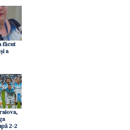
 făcut
și a
raiova,
ga
upă 2-2