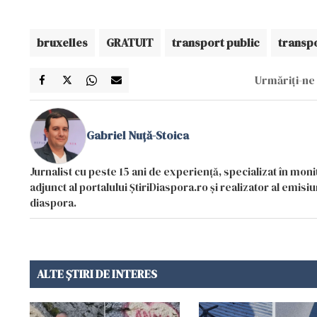
bruxelles
GRATUIT
transport public
transpo
Urmăriți-ne 
Gabriel Nuță-Stoica
Jurnalist cu peste 15 ani de experiență, specializat în mon
adjunct al portalului ȘtiriDiaspora.ro și realizator al emi
diaspora.
ALTE ȘTIRI DE INTERES