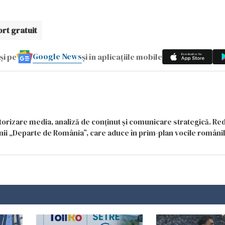
rt gratuit
Google News
și pe
și în aplicațiile mobile
itorizare media, analiză de conținut și comunicare strategică. Re
siunii „Departe de România”, care aduce în prim-plan vocile români