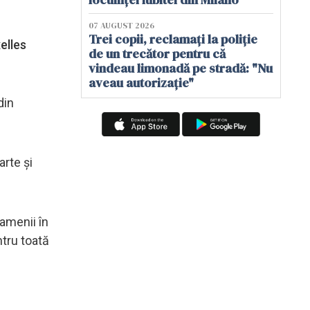
07 AUGUST 2026
Trei copii, reclamați la poliție
elles
de un trecător pentru că
vindeau limonadă pe stradă: "Nu
aveau autorizație"
din
rte și
oamenii în
ntru toată