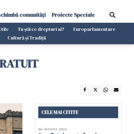
schimbă comunități
Proiecte Speciale
Utile
Tu știi ce drepturi ai?
Europarlamentare
Cultură și Tradiții
 GRATUIT
CELE MAI CITITE
06 AUGUST 2026