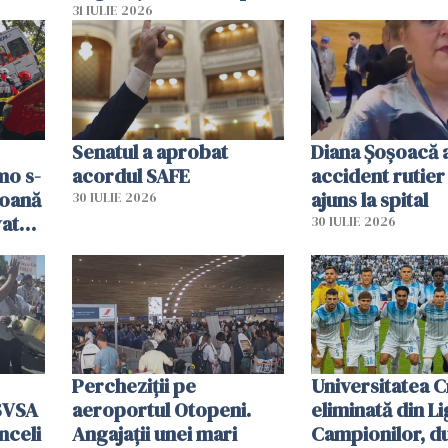
și o
teritoriul spaniol: „Vom
31 IULIE 2026
ni
mobiliza toate
resursele"
Senatul a aprobat
Diana Șoșoacă a
mo s-
acordul SAFE
accident rutier 
soană
ajuns la spital
30 IULIE 2026
vat
30 IULIE 2026
Percheziții pe
Universitatea C
SVSA
aeroportul Otopeni.
eliminată din Li
nceli
Angajații unei mari
Campionilor, d