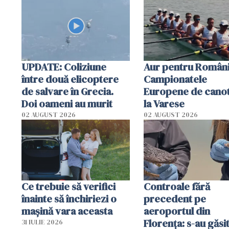
special
UPDATE: Coliziune
Aur pentru Români
între două elicoptere
Campionatele
de salvare în Grecia.
Europene de canot
Doi oameni au murit
la Varese
02 AUGUST 2026
02 AUGUST 2026
Ce trebuie să verifici
Controale fără
înainte să închiriezi o
precedent pe
mașină vara aceasta
aeroportul din
Florența: s-au găsi
31 IULIE 2026