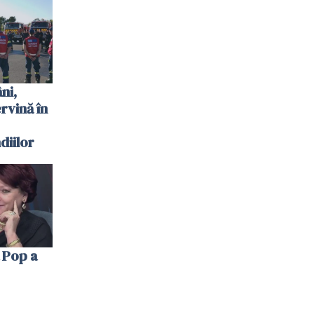
 plouat
ni,
ervină în
diilor
 Pop a