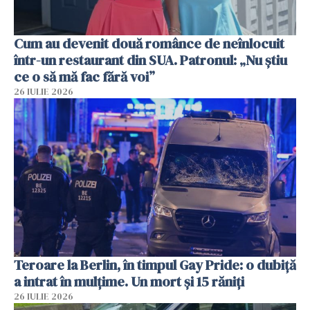
Cum au devenit două românce de neînlocuit
într-un restaurant din SUA. Patronul: „Nu știu
ce o să mă fac fără voi”
26 IULIE 2026
Teroare la Berlin, în timpul Gay Pride: o dubiță
a intrat în mulțime. Un mort și 15 răniți
26 IULIE 2026