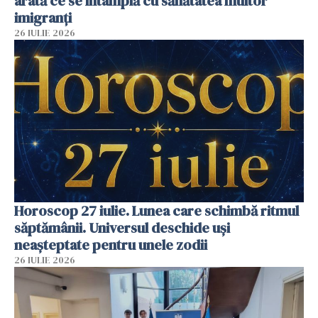
arată ce se întâmplă cu sănătatea multor
imigranți
26 IULIE 2026
Horoscop 27 iulie. Lunea care schimbă ritmul
săptămânii. Universul deschide uși
neașteptate pentru unele zodii
26 IULIE 2026