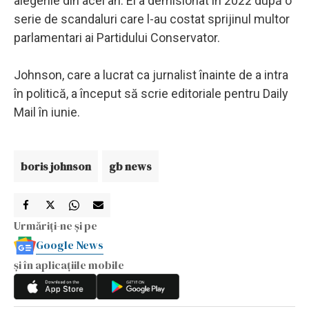
alegerile din acel an. El a demisionat în 2022 după o
serie de scandaluri care l-au costat sprijinul multor
parlamentari ai Partidului Conservator.
Johnson, care a lucrat ca jurnalist înainte de a intra
în politică, a început să scrie editoriale pentru Daily
Mail în iunie.
boris johnson
gb news
Urmăriți-ne și pe
Google News
și în aplicațiile mobile