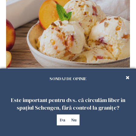
Înghețata de casă cu nectarine care
cucerește vara. Rețeta fără aparat, gata din
SONDAJ DE OPINIE
câteva ingrediente
25 IULIE 2026
Este important pentru dvs. că circulăm liber în
spațiul Schengen, fără control la granițe?
Da
Nu