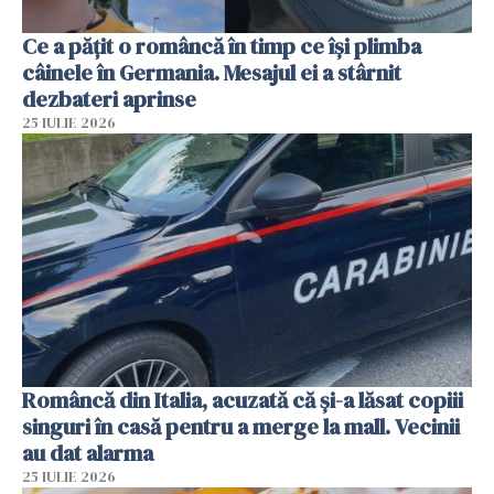
Ce a pățit o româncă în timp ce își plimba
câinele în Germania. Mesajul ei a stârnit
dezbateri aprinse
25 IULIE 2026
Româncă din Italia, acuzată că și-a lăsat copiii
singuri în casă pentru a merge la mall. Vecinii
au dat alarma
25 IULIE 2026