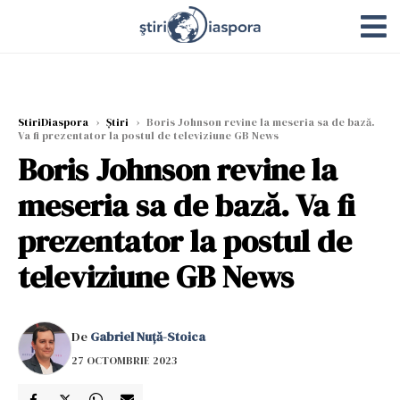
StiriDiaspora
›
Știri
›
Boris Johnson revine la meseria sa de bază.
Va fi prezentator la postul de televiziune GB News
Boris Johnson revine la
meseria sa de bază. Va fi
prezentator la postul de
televiziune GB News
De
Gabriel Nuță-Stoica
27 OCTOMBRIE 2023