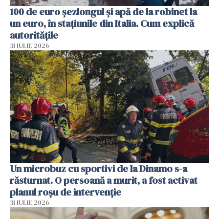
100 de euro șezlongul și apă de la robinet la
un euro, în stațiunile din Italia. Cum explică
autoritățile
31 IULIE 2026
Un microbuz cu sportivi de la Dinamo s-a
răsturnat. O persoană a murit, a fost activat
planul roșu de intervenție
31 IULIE 2026