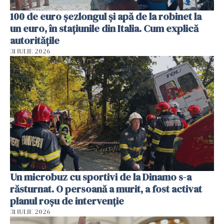
100 de euro șezlongul și apă de la robinet la
un euro, în stațiunile din Italia. Cum explică
autoritățile
31 IULIE 2026
Un microbuz cu sportivi de la Dinamo s-a
răsturnat. O persoană a murit, a fost activat
planul roșu de intervenție
31 IULIE 2026