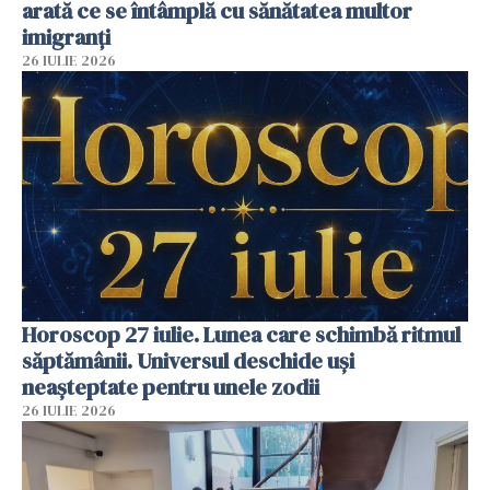
arată ce se întâmplă cu sănătatea multor
imigranți
26 IULIE 2026
Horoscop 27 iulie. Lunea care schimbă ritmul
săptămânii. Universul deschide uși
neașteptate pentru unele zodii
26 IULIE 2026