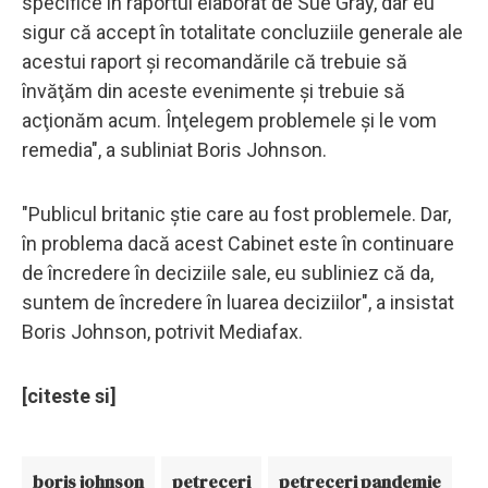
specifice în raportul elaborat de Sue Gray, dar eu
sigur că accept în totalitate concluziile generale ale
acestui raport şi recomandările că trebuie să
învăţăm din aceste evenimente şi trebuie să
acţionăm acum. Înţelegem problemele şi le vom
remedia", a subliniat Boris Johnson.
"Publicul britanic ştie care au fost problemele. Dar,
în problema dacă acest Cabinet este în continuare
de încredere în deciziile sale, eu subliniez că da,
suntem de încredere în luarea deciziilor", a insistat
Boris Johnson, potrivit Mediafax.
[citeste si]
boris johnson
petreceri
petreceri pandemie