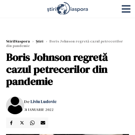
StiriDiaspora
›
Știri
›
Boris Johnson regretă cazul petrecerilor
din pandemie
Boris Johnson regretă
cazul petrecerilor din
pandemie
De
Liviu Ludovic
31 IANUARIE 2022