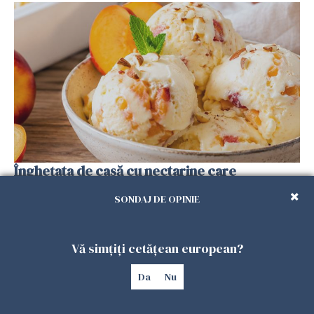
Înghețata de casă cu nectarine care
cucerește vara. Rețeta fără aparat, gata din
SONDAJ DE OPINIE
câteva ingrediente
25 IULIE 2026
Vă simțiți cetățean european?
Da
Nu