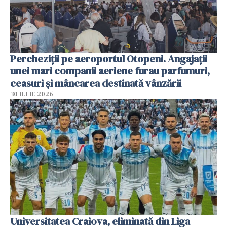
Percheziții pe aeroportul Otopeni. Angajații
unei mari companii aeriene furau parfumuri,
ceasuri și mâncarea destinată vânzării
30 IULIE 2026
Universitatea Craiova, eliminată din Liga