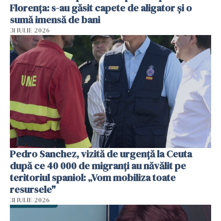
Florența: s-au găsit capete de aligator și o
sumă imensă de bani
31 IULIE 2026
Pedro Sanchez, vizită de urgență la Ceuta
după ce 40 000 de migranți au năvălit pe
teritoriul spaniol: „Vom mobiliza toate
resursele"
31 IULIE 2026