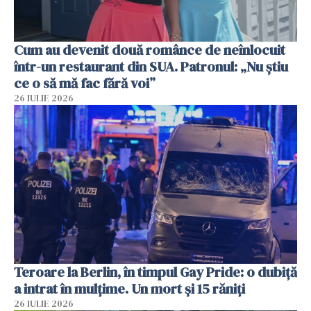
Cum au devenit două românce de neînlocuit
într-un restaurant din SUA. Patronul: „Nu știu
ce o să mă fac fără voi”
26 IULIE 2026
Teroare la Berlin, în timpul Gay Pride: o dubiță
a intrat în mulțime. Un mort și 15 răniți
26 IULIE 2026