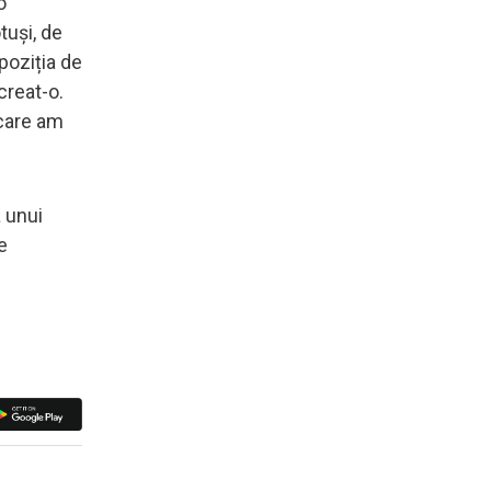
o
tuși, de
poziția de
creat-o.
 care am
 unui
e