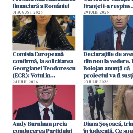
financiară a României
Franţei i-a respins
recursul
01 AUGUST 2026
29 IULIE 2026
Comisia Europeană
Declarațiile de ave
confirmă, la solicitarea
din nou la vedere. I
Georgianei Teodorescu
Bolojan anunță că
(ECR): Votul în
proiectul va fi susț
unanimitate ar putea fi
în Parlament
24 IULIE 2026
23 IULIE 2026
reconsiderat în UE
Andy Burnham preia
Diana Șoșoacă, tri
conducerea Partidului
în judecată. Ce sp