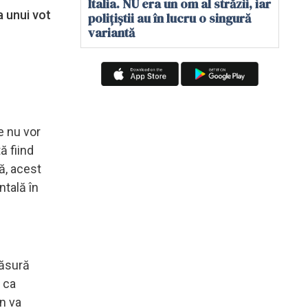
Italia. NU era un om al străzii, iar
a unui vot
polițiștii au în lucru o singură
variantă
e nu vor
ă fiind
ă, acest
tală în
măsură
 ca
n va