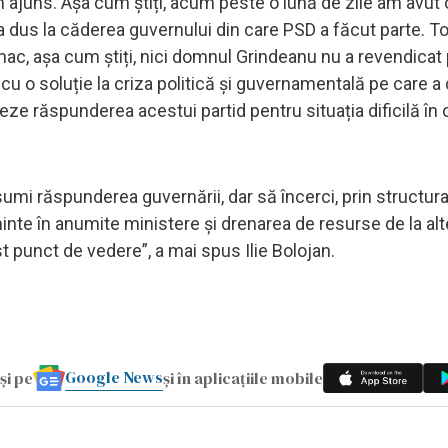
m ajuns. Așa cum știți, acum peste o lună de zile am avut 
 dus la căderea guvernului din care PSD a făcut parte. To
c, așa cum știți, nici domnul Grindeanu nu a revendicat 
 cu o soluție la criza politică și guvernamentală pe care a 
ze răspunderea acestui partid pentru situația dificilă în
umi răspunderea guvernării, dar să încerci, prin structura
nte în anumite ministere și drenarea de resurse de la alt
t punct de vedere”, a mai spus Ilie Bolojan.
Google News
și pe
și în aplicațiile mobile