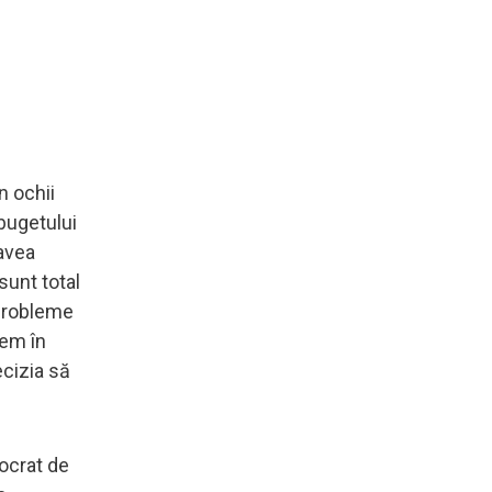
n ochii
 bugetului
 avea
sunt total
 probleme
cem în
ecizia să
ocrat de