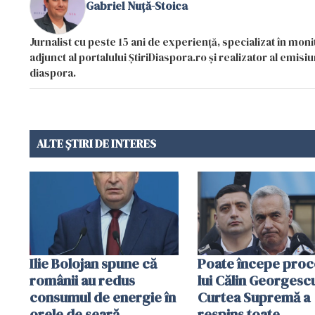
Gabriel Nuță-Stoica
Jurnalist cu peste 15 ani de experiență, specializat în mon
adjunct al portalului ȘtiriDiaspora.ro și realizator al emi
diaspora.
ALTE ȘTIRI DE INTERES
Ilie Bolojan spune că
Poate începe proc
românii au redus
lui Călin Georgesc
consumul de energie în
Curtea Supremă a
orele de seară
respins toate