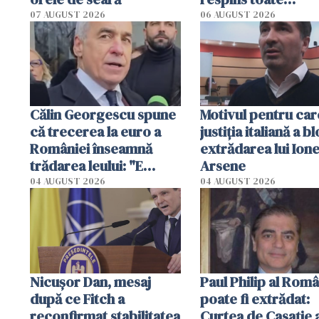
contestațiile
07 AUGUST 2026
06 AUGUST 2026
Călin Georgescu spune
Motivul pentru car
că trecerea la euro a
justiția italiană a b
României înseamnă
extrădarea lui Ione
trădarea leului: "E
Arsene
fortăreața noastră"
04 AUGUST 2026
04 AUGUST 2026
Nicuşor Dan, mesaj
Paul Philip al Româ
după ce Fitch a
poate fi extrădat:
reconfirmat stabilitatea
Curtea de Casaţie 