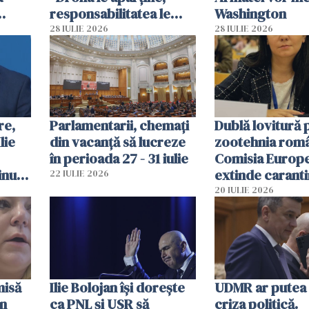
responsabilitatea le
Washington
aparţine, România nu
28 IULIE 2026
28 IULIE 2026
acceptă asta"
re,
Parlamentarii, chemați
Dublă lovitură 
lie
din vacanță să lucreze
zootehnia rom
în perioada 27 - 31 iulie
Comisia Europ
inut
extinde carant
22 IULIE 2026
națională
20 IULIE 2026
misă
Ilie Bolojan își dorește
UDMR ar putea 
un
ca PNL și USR să
criza politică.