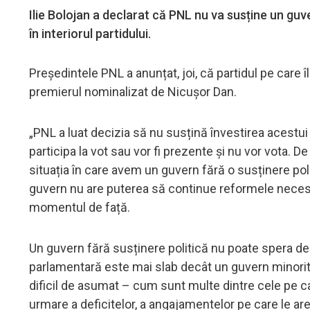
Ilie Bolojan a declarat că PNL nu va susține un gu
în interiorul partidului.
Președintele PNL a anunțat, joi, că partidul pe car
premierul nominalizat de Nicușor Dan.
„PNL a luat decizia să nu susțină învestirea acestui
participa la vot sau vor fi prezente și nu vor vota. D
situația în care avem un guvern fără o susținere poli
guvern nu are puterea să continue reformele necesa
momentul de față.
Un guvern fără susținere politică nu poate spera dec
parlamentară este mai slab decât un guvern minoritar
dificil de asumat – cum sunt multe dintre cele pe ca
urmare a deficitelor, a angajamentelor pe care le a