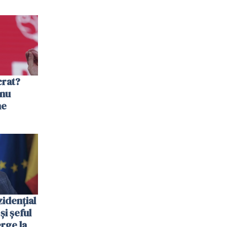
crat?
 nu
ne
zidenţial
și șeful
rge la