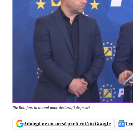
Ilie Bolojan, în timpul unor declarații de presă
Adaugă-ne ca sursă preferată în Google
Urm