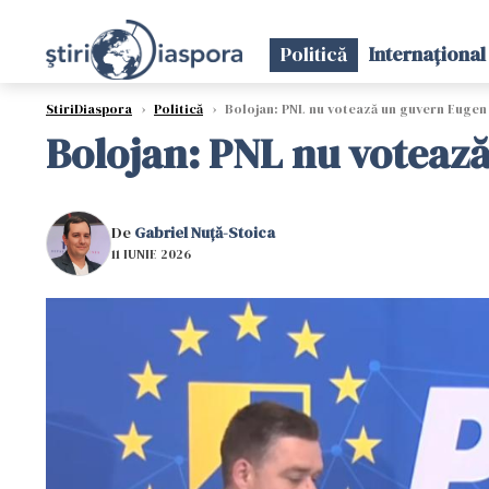
Politică
Internațional
StiriDiaspora
›
Politică
›
Bolojan: PNL nu votează un guvern Euge
Bolojan: PNL nu voteaz
De
Gabriel Nuță-Stoica
11 IUNIE 2026