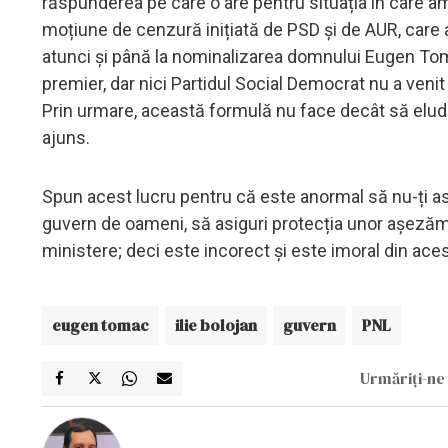
răspunderea pe care o are pentru situația în care a
moțiune de cenzură inițiată de PSD și de AUR, care a
atunci și până la nominalizarea domnului Eugen Toma
premier, dar nici Partidul Social Democrat nu a venit
Prin urmare, această formulă nu face decât să elude
ajuns.
Spun acest lucru pentru că este anormal să nu-ți as
guvern de oameni, să asiguri protecția unor așezămi
ministere; deci este incorect și este imoral din aces
eugen tomac
ilie bolojan
guvern
PNL
Urmăriți-ne 