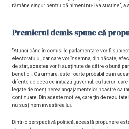
rămâne singur pentru că nimeni nu-l va susține", a 
Premierul demis spune că propu
"Atunci când în comisiile parlamentare vor fi subiect
electoratului, dar care vor însemna, din păcate, efec
de stat, acestea vor fi susținute de către o bună par
beneficii. Ca urmare, este foarte probabil ca în ace
diferite de ceea ce inițiază guvernul, cu lucruri car
legate de menținerea angajamentelor noastre ca țară
continuare. Din aceste motive, care țin de rezultatel
nu susținem învestirea lui.
Dintr-o perspectivă politică, această propunere est