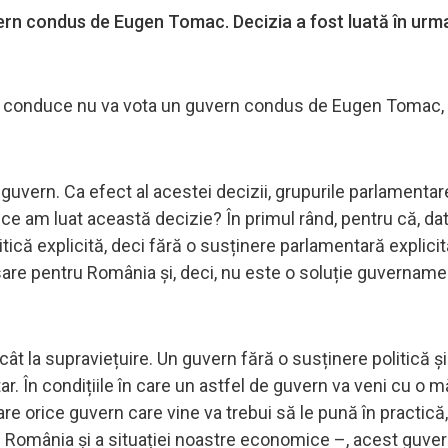
vern condus de Eugen Tomac. Decizia a fost luată în urm
e îl conduce nu va vota un guvern condus de Eugen Tomac,
 guvern. Ca efect al acestei decizii, grupurile parlamentar
e ce am luat această decizie? În primul rând, pentru că, dat
tică explicită, deci fără o susținere parlamentară explicit
re pentru România și, deci, nu este o soluție guvernamen
ât la supraviețuire. Un guvern fără o susținere politică și
. În condițiile în care un astfel de guvern va veni cu o 
re orice guvern care vine va trebui să le pună în practică,
re România și a situației noastre economice –, acest guver