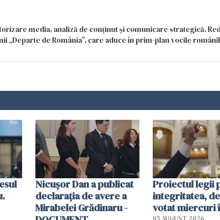
itorizare media, analiză de conținut și comunicare strategică. Re
siunii „Departe de România”, care aduce în prim-plan vocile români
esul
Nicușor Dan a publicat
Proiectul legii 
u.
declarația de avere a
integritatea, de
Mirabelei Grădinaru -
votat miercuri 
DOCUMENT
05 AUGUST 2026