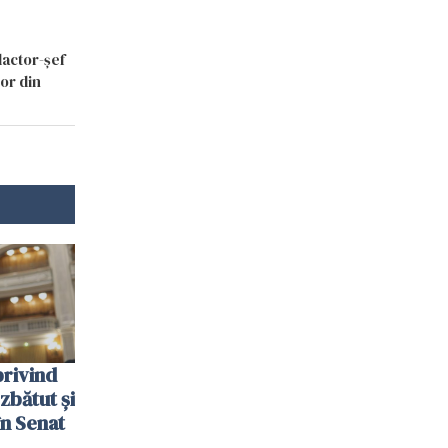
dactor-șef
lor din
privind
zbătut şi
în Senat