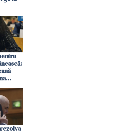
pentru
ânească:
eană
ina
rezolva