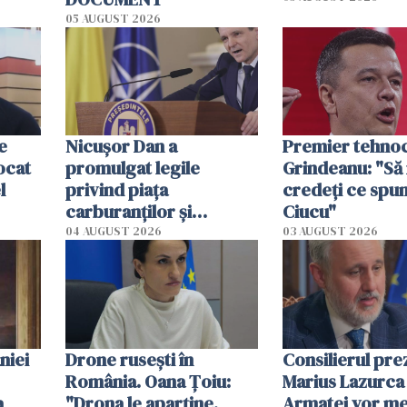
05 AUGUST 2026
e
Nicuşor Dan a
Premier tehno
locat
promulgat legile
Grindeanu: "Să
l
privind piaţa
credeți ce spu
carburanţilor şi
Ciucu"
prelungirea TVA redus
04 AUGUST 2026
03 AUGUST 2026
la locuinţe
niei
Drone rusești în
Consilierul pre
România. Oana Ţoiu:
Marius Lazurca 
a
"Drona le aparţine,
Armatei vor me