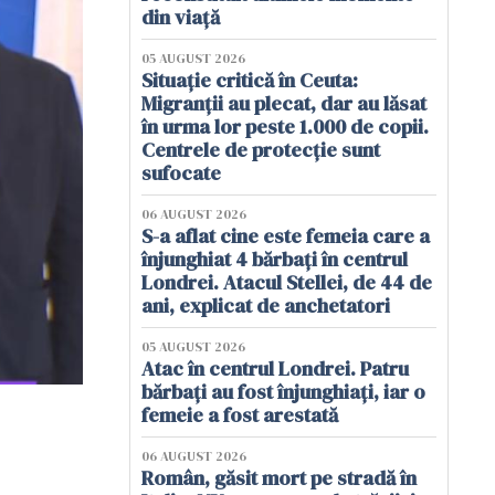
din viață
05 AUGUST 2026
Situație critică în Ceuta:
Migranții au plecat, dar au lăsat
în urma lor peste 1.000 de copii.
Centrele de protecție sunt
sufocate
06 AUGUST 2026
S-a aflat cine este femeia care a
înjunghiat 4 bărbați în centrul
Londrei. Atacul Stellei, de 44 de
ani, explicat de anchetatori
05 AUGUST 2026
Atac în centrul Londrei. Patru
bărbați au fost înjunghiați, iar o
femeie a fost arestată
06 AUGUST 2026
Român, găsit mort pe stradă în