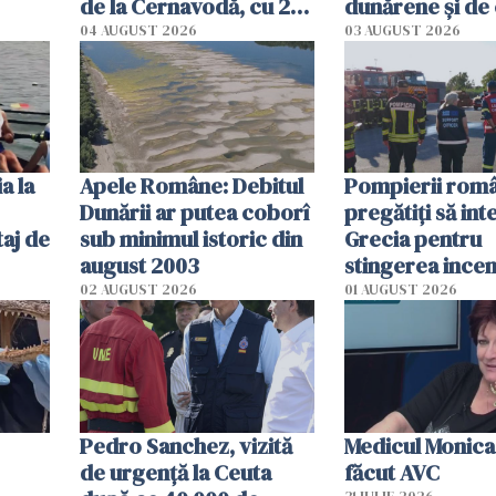
de la Cernavodă, cu 2
dunărene și de
cm faţă de ziua trecută
România resim
04 AUGUST 2026
03 AUGUST 2026
efectele, deși a
în iulie
a la
Apele Române: Debitul
Pompierii româ
Dunării ar putea coborî
pregătiţi să int
aj de
sub minimul istoric din
Grecia pentru
august 2003
stingerea incen
02 AUGUST 2026
01 AUGUST 2026
Pedro Sanchez, vizită
Medicul Monica
de urgență la Ceuta
făcut AVC