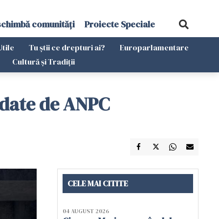
schimbă comunități
Proiecte Speciale
Utile
Tu știi ce drepturi ai?
Europarlamentare
Cultură și Tradiții
endate de ANPC
CELE MAI CITITE
04 AUGUST 2026