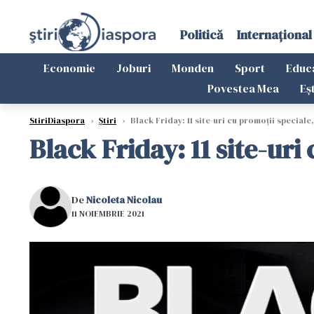
Politică
Internațional
Economie
Joburi
Monden
Sport
Educ
Povestea Mea
Eș
StiriDiaspora
›
Știri
›
Black Friday: 11 site-uri cu promoții specia
Black Friday: 11 site-ur
De
Nicoleta Nicolau
11 NOIEMBRIE 2021