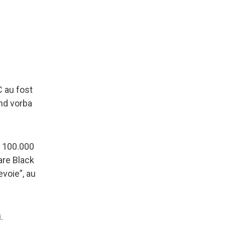
C au fost
ind vorba
m 100.000
uare Black
voie”, au
.