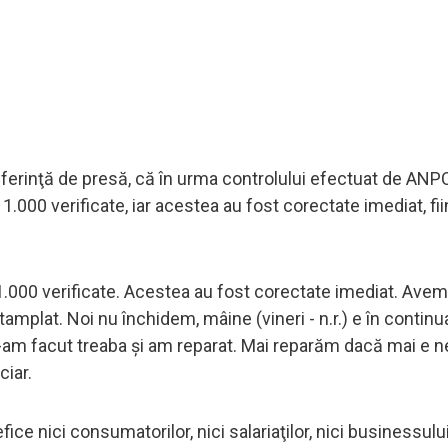
onferinţă de presă, că în urma controlului efectuat de ANP
 1.000 verificate, iar acestea au fost corectate imediat, fi
n 1.000 verificate. Acestea au fost corectate imediat. Ave
tamplat. Noi nu închidem, mâine (vineri - n.r.) e în contin
am facut treaba şi am reparat. Mai reparăm dacă mai e ne
ciar.
fice nici consumatorilor, nici salariaţilor, nici businessului