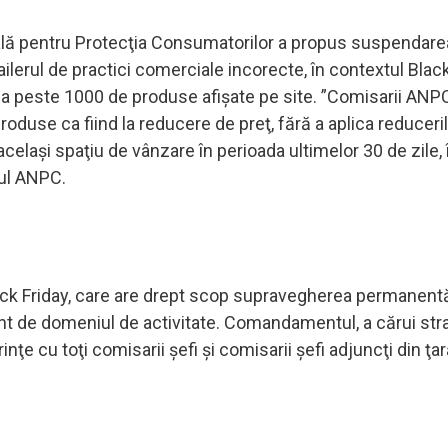
nală pentru Protecţia Consumatorilor a propus suspendare
tailerul de practici comerciale incorecte, în contextul Black
 la peste 1000 de produse afişate pe site. ”Comisarii ANP
duse ca fiind la reducere de preţ, fără a aplica reduceril
acelaşi spaţiu de vânzare în perioada ultimelor 30 de zile,
tul ANPC.
ck Friday, care are drept scop supravegherea permanent
ent de domeniul de activitate. Comandamentul, a cărui str
nţe cu toţi comisarii şefi şi comisarii şefi adjuncţi din ţar