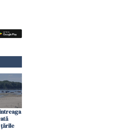
întreaga
ată
 țările