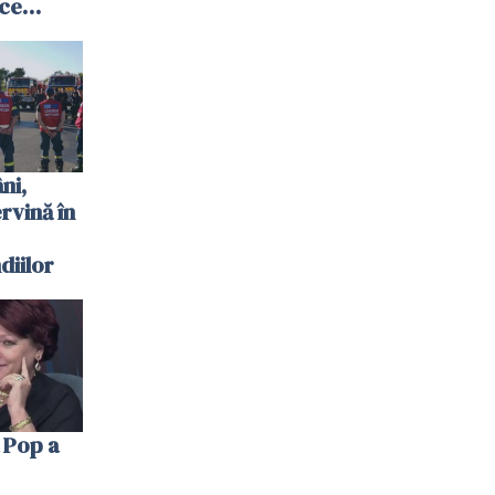
 ce
te
 plouat
ni,
ervină în
diilor
 Pop a