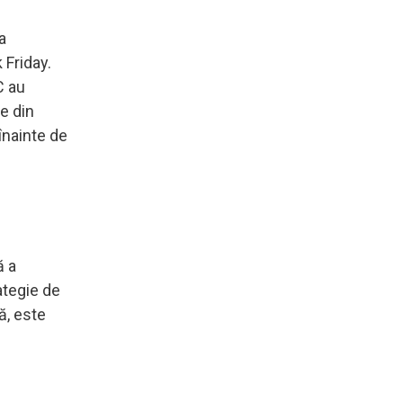
a
 Friday.
C au
e din
 înainte de
ă a
ategie de
ă, este