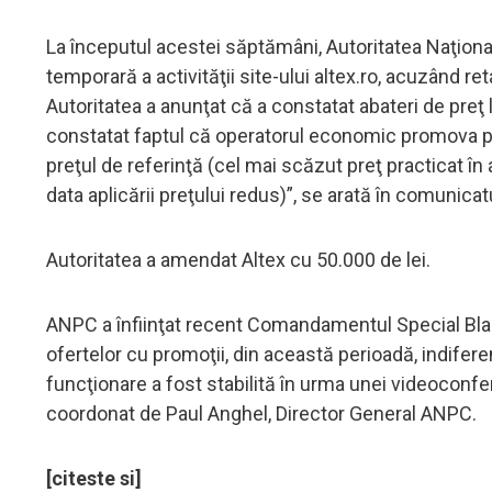
La începutul acestei săptămâni, Autoritatea Naţio
temporară a activităţii site-ului altex.ro, acuzând re
Autoritatea a anunţat că a constatat abateri de preţ
constatat faptul că operatorul economic promova pro
preţul de referinţă (cel mai scăzut preţ practicat în 
data aplicării preţului redus)”, se arată în comunica
Autoritatea a amendat Altex cu 50.000 de lei.
ANPC a înfiinţat recent Comandamentul Special Bla
ofertelor cu promoţii, din această perioadă, indifer
funcţionare a fost stabilită în urma unei videoconferi
coordonat de Paul Anghel, Director General ANPC.
[citeste si]