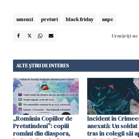
amenzi
preturi
black friday
anpc
Urmăriți-ne 
ALTE ȘTIRI DE INTERES
„România Copiilor de
Incident în Crimee
Pretutindeni”: copiii
anexată: Un soldat 
români din diaspora,
tras în colegii săi a