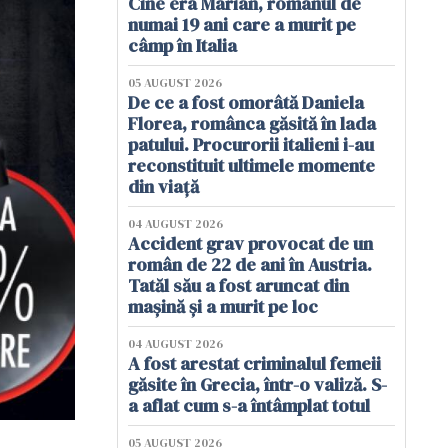
Cine era Marian, românul de
numai 19 ani care a murit pe
câmp în Italia
05 AUGUST 2026
De ce a fost omorâtă Daniela
Florea, românca găsită în lada
patului. Procurorii italieni i-au
reconstituit ultimele momente
din viață
04 AUGUST 2026
Accident grav provocat de un
român de 22 de ani în Austria.
Tatăl său a fost aruncat din
mașină și a murit pe loc
04 AUGUST 2026
A fost arestat criminalul femeii
găsite în Grecia, într-o valiză. S-
a aflat cum s-a întâmplat totul
05 AUGUST 2026