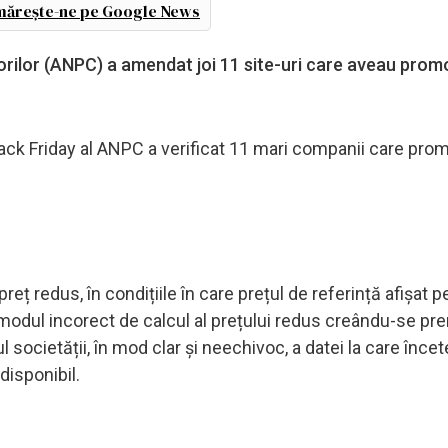
ărește-ne pe Google News
ilor (ANPC) a amendat joi 11 site-uri care aveau promo
lack Friday al ANPC a verificat 11 mari companii care pr
eț redus, în condițiile în care prețul de referință afișat p
in modul incorect de calcul al prețului redus creându-se pr
-ul societății, în mod clar și neechivoc, a datei la care înce
disponibil.