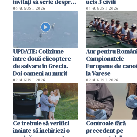
invitați să scrie despre
ucis 3 civili
România într-un volum
06 AUGUST 2026
04 AUGUST 2026
special
UPDATE: Coliziune
Aur pentru Români
între două elicoptere
Campionatele
de salvare în Grecia.
Europene de canot
Doi oameni au murit
la Varese
02 AUGUST 2026
02 AUGUST 2026
Ce trebuie să verifici
Controale fără
înainte să închiriezi o
precedent pe