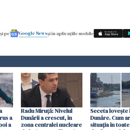
Google News
și pe
și în aplicațiile mobile
a
Radu Miruţă: Nivelul
Seceta lovește 
rus a
Dunării a crescut, în
Dunăre. Cum ar
poi a
zona centralei nucleare
situația în toate