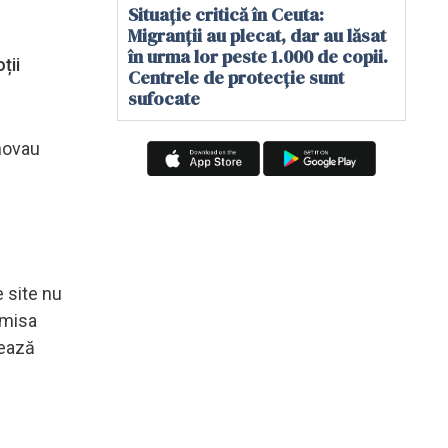
Situație critică în Ceuta:
Migranții au plecat, dar au lăsat
în urma lor peste 1.000 de copii.
ții
Centrele de protecție sunt
sufocate
omovau
e site nu
emisa
tează