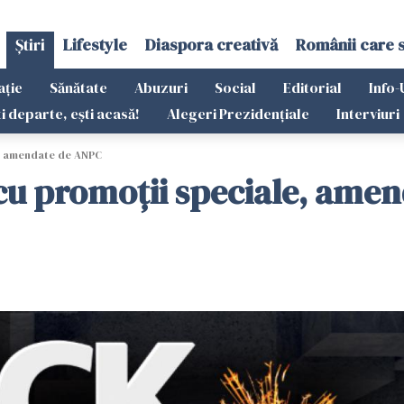
Știri
Lifestyle
Diaspora creativă
Românii care 
ație
Sănătate
Abuzuri
Social
Editorial
Info-
ti departe, ești acasă!
Alegeri Prezidențiale
Interviuri
le, amendate de ANPC
i cu promoții speciale, am