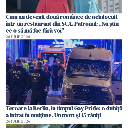
Cum au devenit două românce de neînlocuit
într-un restaurant din SUA. Patronul: „Nu știu
ce o să mă fac fără voi”
26 IULIE 2026
Teroare la Berlin, în timpul Gay Pride: o dubiță
a intrat în mulțime. Un mort și 15 răniți
26 IULIE 2026