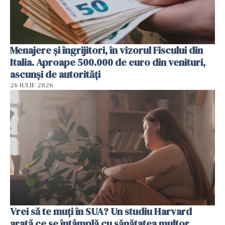
Menajere și îngrijitori, în vizorul Fiscului din
Italia. Aproape 500.000 de euro din venituri,
ascunși de autorități
26 IULIE 2026
Vrei să te muți în SUA? Un studiu Harvard
arată ce se întâmplă cu sănătatea multor