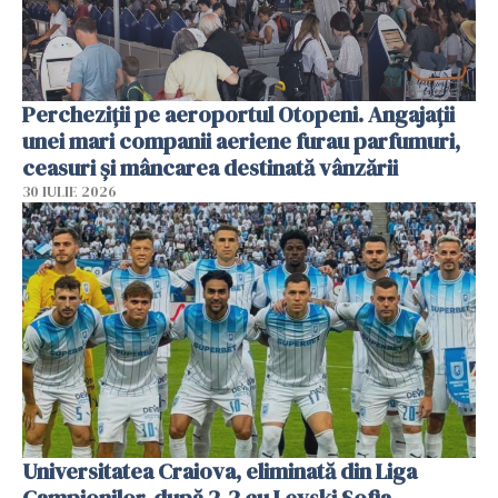
Percheziții pe aeroportul Otopeni. Angajații
unei mari companii aeriene furau parfumuri,
ceasuri și mâncarea destinată vânzării
30 IULIE 2026
Universitatea Craiova, eliminată din Liga
Campionilor, după 2-2 cu Levski Sofia