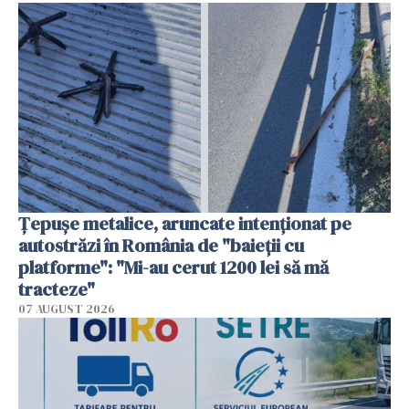
Țepușe metalice, aruncate intenționat pe
autostrăzi în România de "baieții cu
platforme": "Mi-au cerut 1200 lei să mă
tracteze"
07 AUGUST 2026