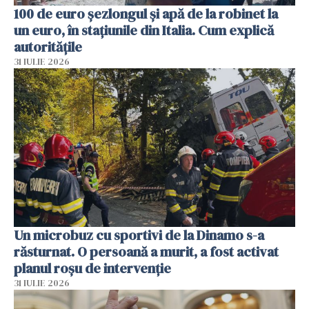
100 de euro șezlongul și apă de la robinet la
un euro, în stațiunile din Italia. Cum explică
autoritățile
31 IULIE 2026
Un microbuz cu sportivi de la Dinamo s-a
răsturnat. O persoană a murit, a fost activat
planul roșu de intervenție
31 IULIE 2026