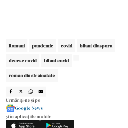
Romani
pandemie
covid
bilant diaspora
decese covid
bilant covid
roman din strainatate
Urmăriți-ne și pe
Google News
și în aplicațiile mobile