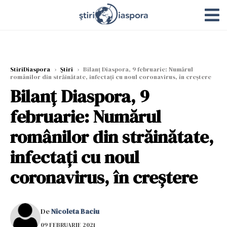
StiriDiaspora
›
Știri
›
Bilanț Diaspora, 9 februarie: Numărul
românilor din străinătate, infectați cu noul coronavirus, în creștere
Bilanț Diaspora, 9
februarie: Numărul
românilor din străinătate,
infectați cu noul
coronavirus, în creștere
De
Nicoleta Baciu
09 FEBRUARIE 2021