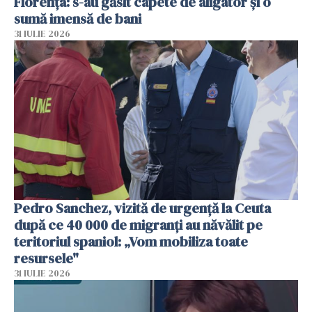
Florența: s-au găsit capete de aligator și o
sumă imensă de bani
31 IULIE 2026
Pedro Sanchez, vizită de urgență la Ceuta
după ce 40 000 de migranți au năvălit pe
teritoriul spaniol: „Vom mobiliza toate
resursele"
31 IULIE 2026