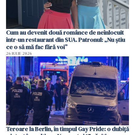
Cum au devenit două românce de neînlocuit
într-un restaurant din SUA. Patronul: „Nu știu
ce o să mă fac fără voi”
26 IULIE 2026
Teroare la Berlin, în timpul Gay Pride: o dubiță