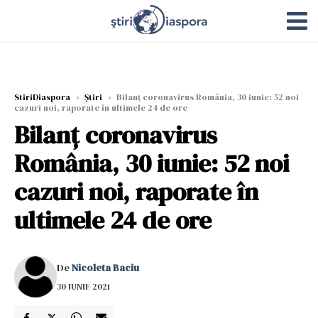
StiriDiaspora
›
Știri
›
Bilanț coronavirus România, 30 iunie: 52 noi
cazuri noi, raporate în ultimele 24 de ore
Bilanț coronavirus
România, 30 iunie: 52 noi
cazuri noi, raporate în
ultimele 24 de ore
De
Nicoleta Baciu
30 IUNIE 2021