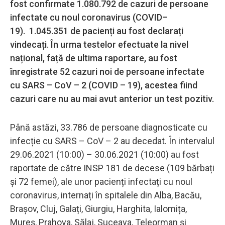
fost confirmate 1.080.792 de cazuri de persoane
infectate cu noul coronavirus (COVID–
19). 1.045.351 de pacienți au fost declarați
vindecați. În urma testelor efectuate la nivel
național, față de ultima raportare, au fost
înregistrate 52 cazuri noi de persoane infectate
cu SARS – CoV – 2 (COVID – 19), acestea fiind
cazuri care nu au mai avut anterior un test pozitiv.
Până astăzi, 33.786 de persoane diagnosticate cu
infecție cu SARS – CoV – 2 au decedat. În intervalul
29.06.2021 (10:00) – 30.06.2021 (10:00) au fost
raportate de către INSP 181 de decese (109 bărbați
și 72 femei), ale unor pacienți infectați cu noul
coronavirus, internați în spitalele din Alba, Bacău,
Brașov, Cluj, Galați, Giurgiu, Harghita, Ialomița,
Mureș, Prahova, Sălaj, Suceava, Teleorman și