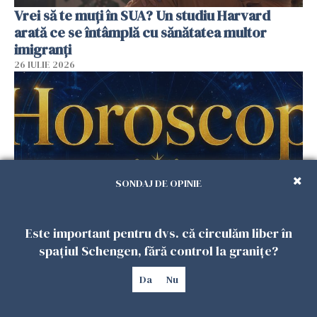
Vrei să te muți în SUA? Un studiu Harvard
arată ce se întâmplă cu sănătatea multor
imigranți
26 IULIE 2026
SONDAJ DE OPINIE
Este important pentru dvs. că circulăm liber în
Horoscop 27 iulie. Lunea care schimbă ritmul
spațiul Schengen, fără control la granițe?
săptămânii. Universul deschide uși
neașteptate pentru unele zodii
Da
Nu
26 IULIE 2026