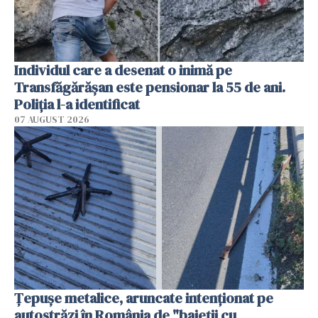
Individul care a desenat o inimă pe
Transfăgărășan este pensionar la 55 de ani.
Poliția l-a identificat
07 AUGUST 2026
Țepușe metalice, aruncate intenționat pe
autostrăzi în România de "baieții cu