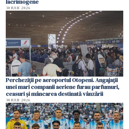
lacrimogene
30 IULIE 2026
Percheziții pe aeroportul Otopeni. Angajații
unei mari companii aeriene furau parfumuri,
ceasuri și mâncarea destinată vânzării
30 IULIE 2026