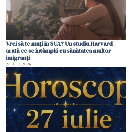
Vrei să te muți în SUA? Un studiu Harvard
arată ce se întâmplă cu sănătatea multor
imigranți
26 IULIE 2026