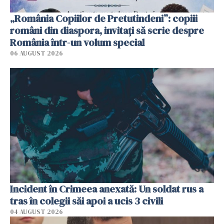
„România Copiilor de Pretutindeni”: copiii
români din diaspora, invitați să scrie despre
România într-un volum special
06 AUGUST 2026
Incident în Crimeea anexată: Un soldat rus a
tras în colegii săi apoi a ucis 3 civili
04 AUGUST 2026