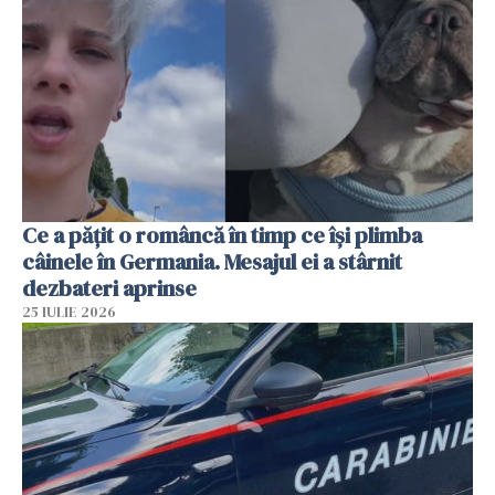
Ce a pățit o româncă în timp ce își plimba
câinele în Germania. Mesajul ei a stârnit
dezbateri aprinse
25 IULIE 2026