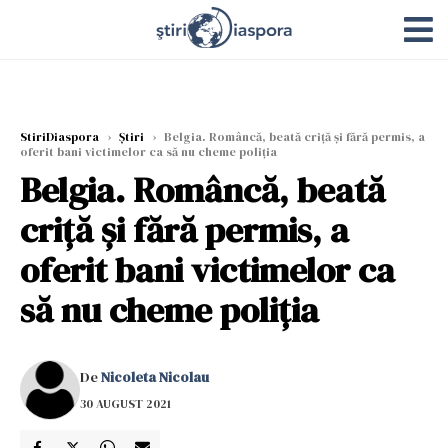
StiriDiaspora
›
Știri
›
Belgia. Româncă, beată criță și fără permis, a
oferit bani victimelor ca să nu cheme poliția
Belgia. Româncă, beată
criță și fără permis, a
oferit bani victimelor ca
să nu cheme poliția
De
Nicoleta Nicolau
30 AUGUST 2021