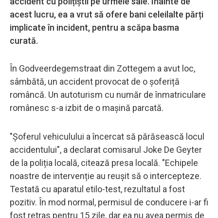
accident cu polițiștii pe urmele sale. Înainte de
acest lucru, ea a vrut să ofere bani celeilalte părți
implicate în incident, pentru a scăpa basma
curată.
În Godveerdegemstraat din Zottegem a avut loc,
sâmbătă, un accident provocat de o șoferiță
româncă. Un autoturism cu număr de înmatriculare
românesc s-a izbit de o mașină parcată.
"Șoferul vehiculului a încercat să părăsească locul
accidentului", a declarat comisarul Joke De Geyter
de la poliția locală, citează presa locală. "Echipele
noastre de intervenție au reușit să o intercepteze.
Testată cu aparatul etilo-test, rezultatul a fost
pozitiv. În mod normal, permisul de conducere i-ar fi
fost retras pentru 15 zile, dar ea nu avea permis de