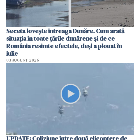
Seceta lovește întreaga Dunăre. Cum arată
situația în toate țările dunărene și de ce
România resimte efectele, deși a plouat în
iulie
03 AUGUST 2026
UPDATE: Coliziune între două elicoptere de