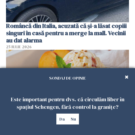
Româncă din Italia, acuzată că și-a lăsat copiii
singuri în casă pentru a merge la mall. Vecinii
au dat alarma
25 IULIE 2026
SONDAJ DE OPINIE
Este important pentru dvs. că circulăm liber în
spațiul Schengen, fără control la granițe?
Da
Nu
Înghețata de casă cu nectarine care
cucerește vara. Rețeta fără aparat, gata din